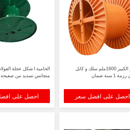
الحجم الكبير 1600ملم سلك و كابل
الحامية I شكل عجلة الف
ة 1 سنة ضمان
متجانس تسديد من صفيحة ال
احصل على افضل سعر
احصل على افض