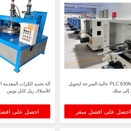
آلة PLC 630Mm عالية السرعة لتحويل
 إلى سلك
للأسلاك ريل كابل بوبين
احصل على افضل سعر
احصل على افض