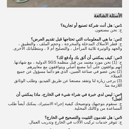
الأسئلة الشائعة
1س: هل أنت شركة تصنيع أو تجارية؟
ج: نحن مصنعون.
2س: ما هي المعلومات التي تحتاجها قبل تقديم العرض؟
ج: قطر الأسلاك المدخلة والمخرجة ، وحجم الملف ، والتطبيق ،
والجهد والوتيرة ثلاثية المراحل ، والتصليح أم لا ، ومتطلباتك الأخرى.
3س: كيف يمكنني أن أثق بك وأدفع لك؟
ج: (1) نحن مورد معتمد من قبل منظمة SGS الدولية ، مع شهادتها.
إنهم يوافقون على أننا مصنع أصلي ويتوافقون مع معاييرهم.
(2) نحن عضو في صناعة الصين، الذي هو دائما مسؤول عن جميع
العملاء.
(3) يرجى زيارة لنا وتفقد مصنعنا عن طريق الفيديو، وطلب الوثائق
اللازمة منا.
4س: ليس لدي خبرة في شراء شيء في الخارج، ماذا يمكنني أن
أفعل؟
ج: سنقوم بتوجيهك وتوضيحك كيفية إجراء الاستيراد، يمكنك أيضاً طلب
المساعدة من وكالتك المحلية.
5س: هل تقدمون التثبيت والتصحيح في الخارج؟
ج: تتوفر خدمات تركيب الآلات في الخارج وتدريب العمال.