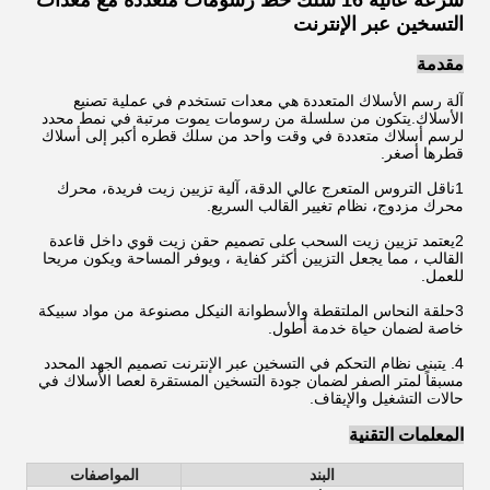
سرعة عالية 16 سلك خط رسومات متعددة مع معدات
التسخين عبر الإنترنت
مقدمة
آلة رسم الأسلاك المتعددة هي معدات تستخدم في عملية تصنيع
الأسلاك.يتكون من سلسلة من رسومات يموت مرتبة في نمط محدد
لرسم أسلاك متعددة في وقت واحد من سلك قطره أكبر إلى أسلاك
قطرها أصغر.
1ناقل التروس المتعرج عالي الدقة، آلية تزيين زيت فريدة، محرك
محرك مزدوج، نظام تغيير القالب السريع.
2يعتمد تزيين زيت السحب على تصميم حقن زيت قوي داخل قاعدة
القالب ، مما يجعل التزيين أكثر كفاية ، ويوفر المساحة ويكون مريحا
للعمل.
3حلقة النحاس الملتقطة والأسطوانة النيكل مصنوعة من مواد سبيكة
خاصة لضمان حياة خدمة أطول.
4. يتبنى نظام التحكم في التسخين عبر الإنترنت تصميم الجهد المحدد
مسبقاً لمتر الصفر لضمان جودة التسخين المستقرة لعصا الأسلاك في
حالات التشغيل والإيقاف.
المعلمات التقنية
البند
المواصفات