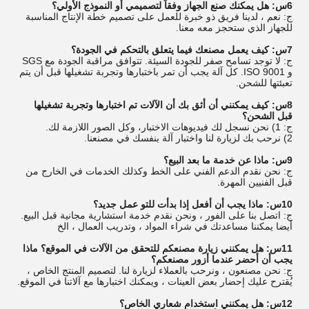
6س: هل يمكنك صنع الجهاز وفقاً لتصميمي أو النموذج الأولي؟
ج: نعم ، لدينا فريق ذو خبرة للعمل على تصميم خطة الإنتاج المناسبة
للجهاز الذي ستحجز معه معنا.
7س: كيف يعمل مصنعك فيما يتعلق بالتحكم في الجودة؟
ج: لا توجد تسامح صفر للجودة السيئة. تتوافق مراقبة الجودة مع SGS
و ISO 9001. كل آلة يجب أن تمر باختبارها وتجربة تشغيلها قبل أن يتم
تعبئتها للشحن.
8س: كيف يمكنني أن أثق بك أن الآلات تم اختبارها وتجربة تشغيلها
قبل الشحن؟
ج: 1) نحن نسجل لك فيديوهات الاختبار، وكل الصور اللازمة لك.
2) نرحب بك لزيارة لنا واختبار آلة بنفسك في مصنعنا.
9س: ماذا عن خدمة ما بعد البيع؟
ج: نحن نقدم الدعم الفني على الخط وكذلك الخدمات في الخارج من
قبل الفنيين المهرة.
10س: ماذا يجب أن أفعل إذا بدأت للتو عمل جديد؟
ج: اتصل بنا على الفور ، ونحن نقدم خدمة استشارية مجانية قبل البيع.
أيضا يمكننا مساعدتك في شراء المواد ، وتدريب العمال ، الخ
11س: هل يمكنني زيارة مصنعكم للتحقق من الآلات في الموقع؟ ماذا
يجب أن أحضر عندما أزور مصنعكم؟
ج: نحن مصنعون ، ونرحب بالعملاء لزيارة لنا. لتصميم المنتج الخاص ،
يُقترح عليك إحضار بعض العينات ، ويمكنك اختبارها مع آلاتنا في الموقع.
12س: هل يمكنني استخدام شعاري الخاص؟