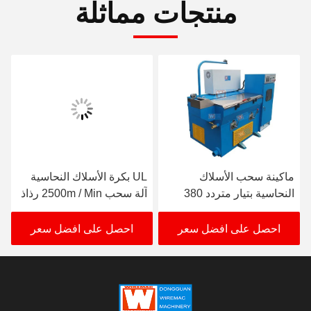
منتجات مماثلة
ماكينة سحب الأسلاك
UL بكرة الأسلاك النحاسية
النحاسية بتيار متردد 380
آلة سحب 2500m / Min رذاذ
فولت متوسط ​​مخرج 0.17-
نوع التشحيم
0.7 مللي متر
احصل على افضل سعر
احصل على افضل سعر