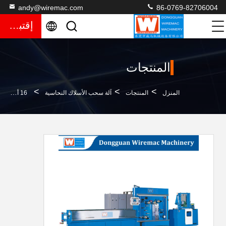
andy@wiremac.com
86-0769-82706004
إقتباس
المنتجات
>
>
>
المنزل
المنتجات
آلة سحب الأسلاك النحاسية
16 أسلاك خط رسومات متعددة السرعة العالية مع معدات التسخين عبر الإنترنت