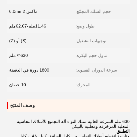
حجم السلك المجمّع:
ماكس 6.0mm2
طول وضع:
11.46ملم-62.67ملم
توجيهات التشغيل:
(S) أو (Z)
تناول حجم البكرة:
Φ630 ملم
سرعة الدوران القصوى:
1800 دورة في الدقيقة
المحرك:
10 حصان
وصف المنتج
630 ملم السرعة العالية سلك التواء آلة التجميع للأسلاك النحاسية
المعلبة المزخرفة ومطلية بالنيكل
التطبيق
مناسبة لتقطيع أسلاك النحاس من كابل الطاقة، كابل LAN، كابل