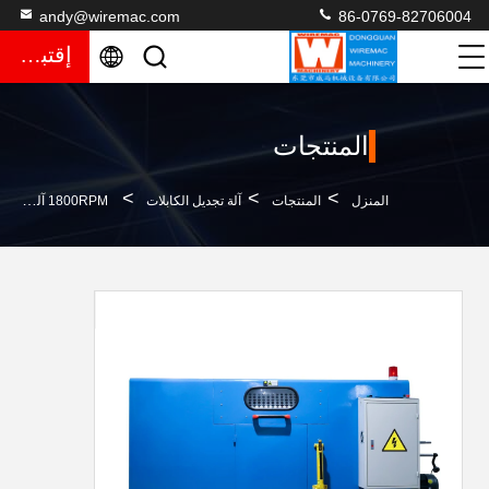
andy@wiremac.com
86-0769-82706004
إقتباس
المنتجات
>
>
>
المنزل
المنتجات
آلة تجديل الكابلات
1800RPM آلة تدوير المجموعة للأسلاك المطلية بالنيكل المزينة بالنحاس