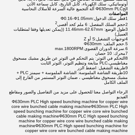
أوتوماتيكي، سلك الكهرباء، كابل التاريخ، كابل سماعة الأذن
الخΦ630mm PLC آلة التجميع عالية السرعة للأسلاك النحاسية
المواصفات
1قطر سلك الدخول:Φ0.16-Φ1.05mm
2
2حجم السلك المفصل: 6 ملم كحد أقصى
3طول الوضع: 11.46mm-62.67mm ((يمكن تعديلها وفقا لمتطلبات
العميل)
4توجيهات التشغيل:S أو Z
5.حجم الملف: Φ630mm
6.سرعة الدوران القصوى:max.1800RPM
7محرك: 10 حصان
8التحكم في التوتر: يتم التحكم في التوتر عن طريق مشبك مسحوق
مغناطيسي،PLC متابعة وتنظيم التوتر، التوتر الثابت
9طريقة التشغيل: اضغط الزر
10طريقة الشاشة الملموسة: الشاشة الملموسة + سيمنز PLC +
مشبك مسحوق مغناطيسي ، ضمان التوتر المستمر من الفارغ إلى
الملف الكامل
الرجاء التواصل معنا للحصول على مزيد من التفاصيل والصور ومقاطع
الفيديو
Φ630mm PLC High speed bunching machine for copper wire
core wire bunched cable making machineΦ630mm PLC High
speed bunching machine for copper wire core wire bunched
cable making machineΦ630mm PLC High speed bunching
machine for copper wire core wire bunched cable making
machineΦ630mm PLC High speed bunching machine for
copper wire core wire bunched cable making machine