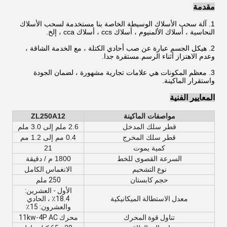
مقدمة
1. آلة سحب الأسلاك الوسيطة الخاصة بنا مستخدمة لسحب الأسلاك
النحاسية ، أسلاك الألمنيوم ، أسلاك ccs ، أسلاك cca ، إلخ.
2. هيكل الجسم عبارة عن صب أحادي الكتلة ، مع الخدمة الشاقة ،
وعدم الاهتزاز أثناء الرسم.مستقرة جدا.
3. معظم المكونات هي علامات تجارية مشهورة ، لضمان الجودة
واستقرار الماكينة.
المعايير الفنية
مواصفات الماكينة
ZL250A12
قطر سلك المدخل
2.6 ملم إلى 3.0 ملم
قطر سلك المخرج
0.4 مم إلى 1.2 مم
كمية يموت
21
السرعة القصوى للخط
1800 م / دقيقة
نوع التشحيم
الانغماس الكامل
حجم كابستان
250 ملم
الأول - العشرين:
معدل الاستطالة الميكانيكية
18.4٪ ، الحادي
والعشرون: 15٪
تناول قوة المحرك
محرك 11kw-4P AC