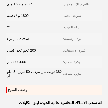
نطاق سلك المخرج:
0.4 ملم - 1.2 ملم
سرعة الخط:
1800 م / دقيقة
رقم الموت:
21
القوة الرئيسية:
55KW-4P (أس)
قدرة الاستيعاب:
200 كجم كحد أقصى
بكرة سحب:
500/600 ملم
380 فولت تيار متردد ، 50 هرتز ، 3 أطو
مزود الطاقة:
ار
وصف المنتج
آلة سحب الأسلاك النحاسية عالية الجودة لبثق الكابلات