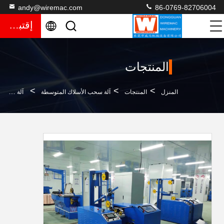
andy@wiremac.com
86-0769-82706004
إقتباس
المنتجات
>
>
>
المنزل
المنتجات
آلة سحب الأسلاك المتوسطة
آلة سحب الأسلاك النحاسية بسرعة 1800M / MIN لبثق الكابلات