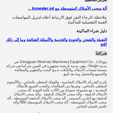
آلة سحب الأسلاك المتوسطة مع Annealer.pd ...
ملاحظة: الرجاء النقر فوق الارتباط أعلاه لتنزيل المواصفات
الفنية التفصيلية للماكينة.
دليل شراء الماكينة
التعبئة والشحن والجودة والخدمة والأسئلة الشائعة وما إلى ذلك
pdf
شركتنا
يقع Dongguan Wiremac Machinery Equipment Co. ، Ltd. في
مدينة Houjie ، وهي مدينة تاريخية مشهورة في الصين.شركتنا هي شركة
مصنعة لمعدات الأسلاك والكابلات تدمج البحث والتطوير والمعالجة
والتجميع والتشغيل وما بعد البيع.
تلتزم الشركة بالأسلاك النحاسية ، والفولاذ المغطى بالنحاس ، والألمنيوم
المغطى بالنحاس ، وغيرها من المعالجات والبحث العميق للأسلاك
المعدنية ، مع مجموعة متنوعة من الآلات عالية الجودة: آلة سحب
الأسلاك الدقيقة ، وآلة سحب الأسلاك الدقيقة ، وآلة سحب الأسلاك
الدقيقة مع التلدين المستمر ، آلة سحب الأسلاك الدقيقة المتوسطة ، آلة
سحب الأسلاك المتوسطة ، آلة سحب الأسلاك المتوسطة RBD وآلة
تكسير قضبان النحاس.