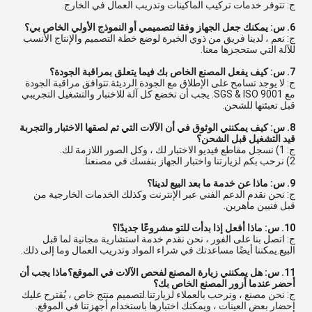
ج: تتوفر خدمات تركيب الماكينات وتدريب العمال في الخارج.
6. س: يمكنك جعل الجهاز وفقا لتصميمي أو النموذج الأولي الخاص بي؟
ج: نعم ، لدينا فريق من ذوي الخبرة لوضع خطة التصميم والإنتاج الأنسب
للآلة التي ستحجزها معنا.
7. س: كيف يفعل المصنع الخاص بك فيما يتعلق بمراقبة الجودة؟
ج: لا يوجد تسامح على الإطلاق مع الجودة الرديئة.تتوافق مراقبة الجودة
مع SGS & ISO 9001. يجب أن تخضع كل آلة للاختبار والتشغيل التجريبي
قبل تعبئتها للشحن.
8. س: كيف يمكنني الوثوق في أن الآلات التي تم لصقها الاختبار والتجربة
قيد التشغيل قبل الشحن؟
ج: 1) نسجل مقاطع فيديو الاختبار لك ، وكل الصور اللازمة لك.
2) نرحب بكم لزيارتنا واختبار الجهاز بنفسك في مصنعنا.
9. س: ماذا عن خدمة ما بعد البيع لدينا؟
ج: نحن نقدم الدعم الفني عبر الإنترنت وكذلك الخدمات الخارجية من
قبل فنيين ماهرين.
10. س: ماذا أفعل إذا بدأت للتو مشروعًا جديدًا؟
ج: اتصل بنا على الفور ، نحن نقدم خدمة استشارية مجانية لما قبل
البيع.يمكننا أيضًا مساعدتك في شراء المواد وتدريب العمال وما إلى ذلك.
11. س: هل يمكنني زيارة المصنع لفحص الآلات في الموقع؟ماذا يجب أن
أحضر عندما أزور المصنع الخاص بك؟
ج: نحن مصنع ، ونرحب بالعملاء لزيارتنا.لتصميم منتج خاص ، يُقترح عليك
إحضار بعض العينات ، ويمكنك اختبارها باستخدام أجهزتنا في الموقع.