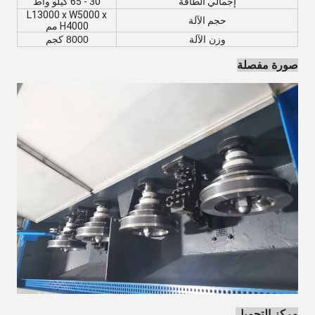
إجمالي الطاقة
30 - 65 كيلو واط
L13000 x W5000 x
حجم الآلة
H4000 مم
وزن الآلة
8000 كجم
صورة مفصلة
مركز التحميل