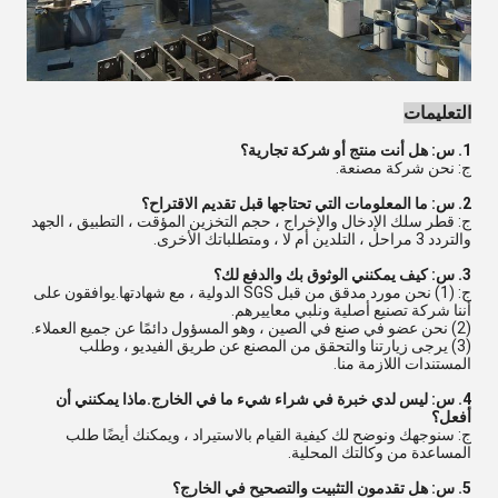
التعليمات
1. س: هل أنت منتج أو شركة تجارية؟
ج: نحن شركة مصنعة.
2. س: ما المعلومات التي تحتاجها قبل تقديم الاقتراح؟
ج: قطر سلك الإدخال والإخراج ، حجم التخزين المؤقت ، التطبيق ، الجهد
والتردد 3 مراحل ، التلدين أم لا ، ومتطلباتك الأخرى.
3. س: كيف يمكنني الوثوق بك والدفع لك؟
ج: (1) نحن مورد مدقق من قبل SGS الدولية ، مع شهادتها.يوافقون على
أننا شركة تصنيع أصلية ونلبي معاييرهم.
(2) نحن عضو في صنع في الصين ، وهو المسؤول دائمًا عن جميع العملاء.
(3) يرجى زيارتنا والتحقق من المصنع عن طريق الفيديو ، وطلب
المستندات اللازمة منا.
4. س: ليس لدي خبرة في شراء شيء ما في الخارج.ماذا يمكنني أن
أفعل؟
ج: سنوجهك ونوضح لك كيفية القيام بالاستيراد ، ويمكنك أيضًا طلب
المساعدة من وكالتك المحلية.
5. س: هل تقدمون التثبيت والتصحيح في الخارج؟