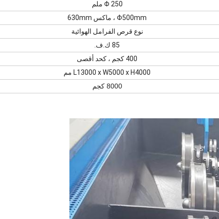
Φ 250 ملم
Φ500mm ، ماكس 630mm
نوع قرص الفرامل الهوائية
85 ك.ف.
400 كجم ، كحد أقصى
L13000 x W5000 x H4000 مم
8000 كجم