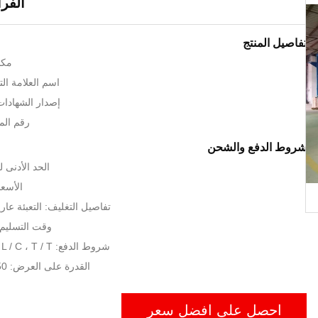
الفرا
تفاصيل المنتج
مكا
اسم العلامة التجارية
إصدار الشهادات: , CE, UL
رقم المود
شروط الدفع والشحن
الحد الأدنى لكمية:
الأسعا
تفاصيل التغليف: التعبئة عار
وقت التسليم: 30 إلى 40 يو
شروط الدفع: L / C ، T / T ، ويسترن يونيون
القدرة على العرض: 50 مجموعة / شهر
احصل على افضل سعر