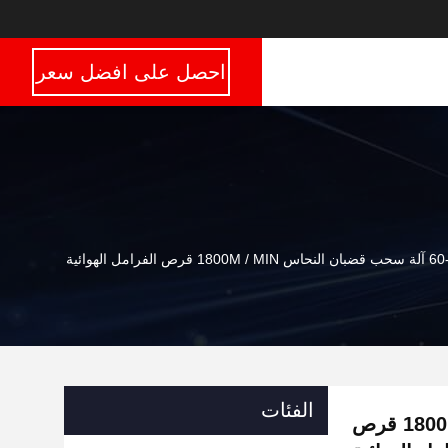
احصل على افضل سعر
 الفرامل الهوائية
الفئات
60-120KW آلة سحب قضبان النحاس 1800M / MIN قرص