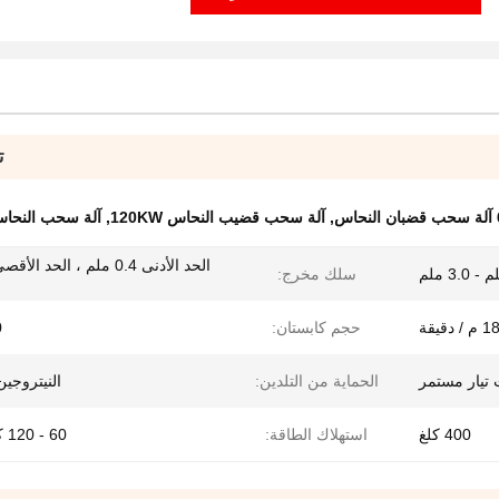
ت
س
,
آلة سحب قضيب النحاس 120KW
,
آلة سحب النحاس 0M / MIN
سلك مخرج:
 دقيقة
حجم كابستان:
0
الحماية من التلدين:
النيتروجين 
400 كلغ
استهلاك الطاقة:
60 - 120 كيلو واط