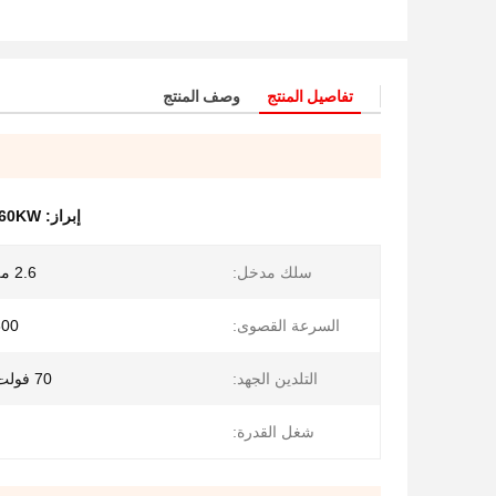
تفاصيل المنتج
وصف المنتج
إبراز:
60KW آلة سحب قضبان النحا
سلك مدخل:
2.6 ملم - 3.0 ملم
السرعة القصوى:
1800 م /
التلدين الجهد:
70 فولت تيار مستمر
شغل القدرة: