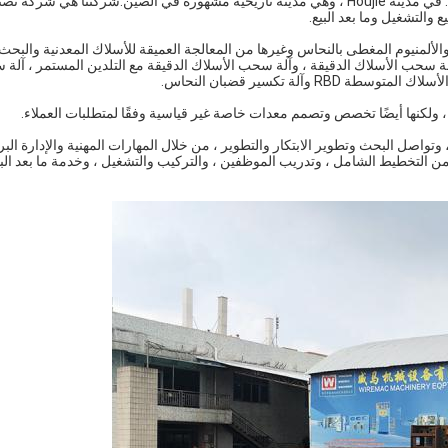
يقع Dongguan Wiremac Machinery Equipment Co. ، Ltd. في مدينة Houjie ، وهي مدينة تاريخية مشهورة في الصين.شركتنا هي
 والتشغيل وما بعد البيع.
والألمنيوم المغطى بالنحاس وغيرها من المعالجة العميقة للأسلاك المعدنية والبح
آلة سحب الأسلاك الدقيقة ، وآلة سحب الأسلاك الدقيقة مع التلدين المستمر ، آلة
آلة تكسير قضبان النحاس.
 ولكنها أيضًا تخصص وتصمم معدات خاصة غير قياسية وفقًا لمتطلبات العملاء.
اصل البحث وتطوير الابتكار والتطوير ، من خلال المهارات المهنية والإدارة البر
 من التخطيط الشامل ، وتدريب الموظفين ، والتركيب والتشغيل ، وخدمة ما بعد البيع