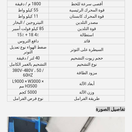
أقصى سرعة للخط
1800 م / دقيقة
قوة المحرك الرئيسية
55 كيلو واط
قوة المحرك كابستان
11 كيلو واط
مصدر التلدين
النيتروجين / البخار
قوة التلدين
85 كيلو فولت أمبير
استطالة
18.4٪ + 15٪
قائد
دافع التروس
ضغط الهواء نوع تعديل
السيطرة على التوتر
التوتر
حجم زيوت التشحيم
40 لتر / دقيقة
نوع التشحيم
التشحيم بالغمر الكامل
380V-480V ، 50 /
مزود الطاقة
60HZ
L9000 × W3000 ×
أبعاد الآلة
H3500 مم
وزن الآلة
5000 كجم
طريقة الفرامل
نوع قرص الفرامل
تفاصيل الصورة