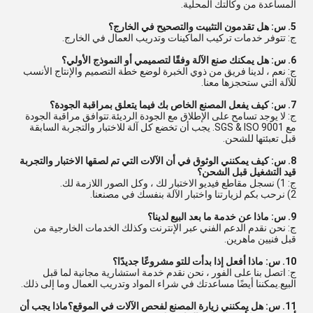
المساعدة من وكالتك المحلية.
5. س: هل تقدمون التثبيت والتصحيح في الخارج؟
ج: تتوفر خدمات تركيب الماكينات وتدريب العمال في الخارج.
6. س: هل يمكنك صنع الآلة وفقًا لتصميمي أو النموذج الأولي؟
ج: نعم ، لدينا فريق من ذوي الخبرة لوضع خطة التصميم والإنتاج الأنسب
للآلة التي ستحجزها معنا.
7. س: كيف يفعل المصنع الخاص بك فيما يتعلق بمراقبة الجودة؟
ج: لا يوجد تسامح على الإطلاق مع الجودة الرديئة.تتوافق مراقبة الجودة
مع SGS & ISO 9001. يجب أن تخضع كل آلة للاختبار والتجربة السابقة
قبل تعبئتها للشحن.
8. س: كيف يمكنني الوثوق في أن الآلات التي تم لصقها الاختبار والتجربة
قيد التشغيل قبل الشحن؟
ج: 1) نسجل مقاطع فيديو الاختبار لك ، وكل الصور اللازمة لك.
2) نرحب بكم لزيارتنا واختبار الآلة بنفسك في مصنعنا.
9. س: ماذا عن خدمة ما بعد البيع لدينا؟
ج: نحن نقدم الدعم الفني عبر الإنترنت وكذلك الخدمات الخارجية من
قبل فنيين ماهرين.
10. س: ماذا أفعل إذا بدأت للتو مشروعًا جديدًا؟
ج: اتصل بنا على الفور ، نحن نقدم خدمة استشارية مجانية لما قبل
البيع.يمكننا أيضًا مساعدتك في شراء المواد وتدريب العمال وما إلى ذلك.
11. س: هل يمكنني زيارة المصنع لفحص الآلات في الموقع؟ماذا يجب أن