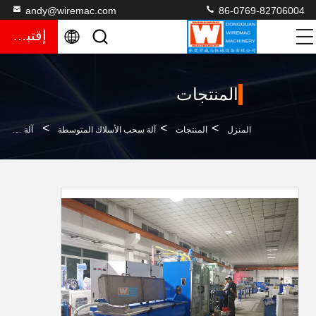
andy@wiremac.com
86-0769-82706004
إقتباس
المنتجات
>
>
>
المنزل
المنتجات
آلة سحب الأسلاك المتوسطة
آلة سحب الأسلاك الدقيقة المتوسطة Wiremac مع التلدين المستمر 55KW 70V DC