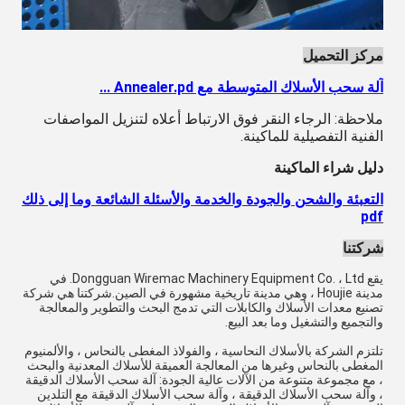
مركز التحميل
آلة سحب الأسلاك المتوسطة مع Annealer.pd ...
ملاحظة: الرجاء النقر فوق الارتباط أعلاه لتنزيل المواصفات
الفنية التفصيلية للماكينة.
دليل شراء الماكينة
التعبئة والشحن والجودة والخدمة والأسئلة الشائعة وما إلى ذلك
pdf
شركتنا
يقع Dongguan Wiremac Machinery Equipment Co. ، Ltd. في
مدينة Houjie ، وهي مدينة تاريخية مشهورة في الصين.شركتنا هي شركة
تصنيع معدات الأسلاك والكابلات التي تدمج البحث والتطوير والمعالجة
والتجميع والتشغيل وما بعد البيع.
تلتزم الشركة بالأسلاك النحاسية ، والفولاذ المغطى بالنحاس ، والألمنيوم
المغطى بالنحاس وغيرها من المعالجة العميقة للأسلاك المعدنية والبحث
، مع مجموعة متنوعة من الآلات عالية الجودة: آلة سحب الأسلاك الدقيقة
، وآلة سحب الأسلاك الدقيقة ، وآلة سحب الأسلاك الدقيقة مع التلدين