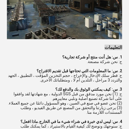
التعليمات
1. س: هل أنت منتج أو شركة تجارية؟
ج: نحن شركة مصنعة.
2. س: ما المعلومات التي تحتاجها قبل تقديم الاقتراح؟
ج: قطر سلك الإدخال والإخراج ، حجم التخزين المؤقت ، التطبيق ، الجهد
والتردد 3 مراحل ، التلدين أم لا ، ومتطلباتك الأخرى.
3. س: كيف يمكنني الوثوق بك والدفع لك؟
ج: (1) نحن مورد مدقق من قبل SGS الدولية ، مع شهادتها.لقد وافقوا
على أننا شركة تصنيع أصلية ونلبي معاييرهم.
(2) نحن عضو في صنع في الصين ، وهو المسؤول دائمًا عن جميع العملاء.
(3) يرجى زيارتنا والتحقق من المصنع عن طريق الفيديو ، وطلب
المستندات اللازمة منا.
4. س: ليس لدي خبرة في شراء شيء ما في الخارج.ماذا افعل؟
ج: سنوجهك ونوضح لك كيفية القيام بالاستيراد ، كما يمكنك طلب