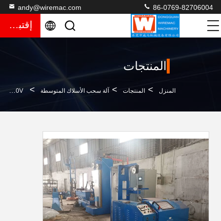
andy@wiremac.com
86-0769-82706004
إقتباس
المنتجات
>
>
>
المنزل
المنتجات
آلة سحب الأسلاك المتوسطة
380V-480V معدات سحب الأسلاك ، آلة صنع الأسلاك الكهربائية Antiwear