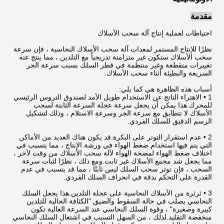
مقدمة
احتياطات لعملية إنتاج آلة سحب الأسلاك
نظرًا للإنتاج المستمر لمعدات آلة سحب الأسلاك النحاسية ، فإن سرعة
سحب الأسلاك ستكون غير متزامنة تدريجياً مع التلدين ، مما ينتج عنه
تغييرات متقطعة وغير منتظمة في قطر السلك بسبب سرعة الجر
السريعة والبطيئة أثناء سحب الأسلاك.
أسباب هذه الظاهرة هي كما يلي:
1 • الاهتراء الناتج عن الاستخدام طويل الأمد لصندوق التروس الرئيسي
للمحرك.هذا يمكن أن يجعل سرعة عجلة السرعة الثابتة لسحب
الأسلاك لا تتطابق مع سرعة الجر وسرعة الاستلام ، وذلك لتشكيل
الرسم الدقيق للسلك الفردي.
2 • عدم استقرار التوتر على البكرة.قد يكون هناك العديد من الأماكن
التي يتم فيها استخدام ضغط الهواء في ورشة الإنتاج ، مما يتسبب في
اختلاف ضغط الهواء لمضخة الهواء لآلة سحب الأسلاك من وقت لآخر ،
مما يجعل شد مجمع الأسلاك غير ثابت.ومع ذلك ، نظرًا لثبات سرعة
السحب ، فإن توتر سحب السلك ليس ثابتًا ، مما قد يتسبب في عدم
القدرة على التحكم بدقة في انحراف السلك الفردي.
3 • ثرثرة من الأسلاك النحاسية على عجلة التلدين.هذا يجعل السلك
النحاسي يصلب في حالة السقوط والضيق "الكثافة الحالية للتلدين
كبيرة وصغيرة" ، وقوة السلك النحاسي عند السرعة العالية تكون
منخفضة التقليد.لذلك ، من السهل التسبب في اشتعال السلك النحاسي