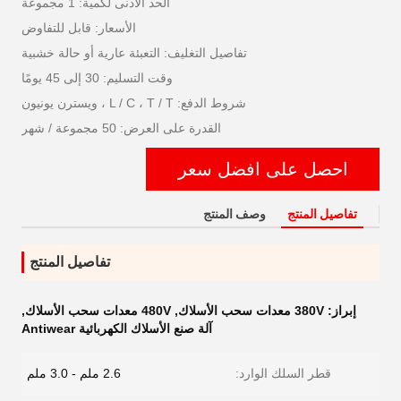
الحد الأدنى لكمية: 1 مجموعة
الأسعار: قابل للتفاوض
تفاصيل التغليف: التعبئة عارية أو حالة خشبية
وقت التسليم: 30 إلى 45 يومًا
شروط الدفع: L / C ، T / T ، ويسترن يونيون
القدرة على العرض: 50 مجموعة / شهر
احصل على افضل سعر
تفاصيل المنتج
وصف المنتج
تفاصيل المنتج
إبراز:
380V معدات سحب الأسلاك
,
480V معدات سحب الأسلاك
,
آلة صنع الأسلاك الكهربائية Antiwear
قطر السلك الوارد:
2.6 ملم - 3.0 ملم