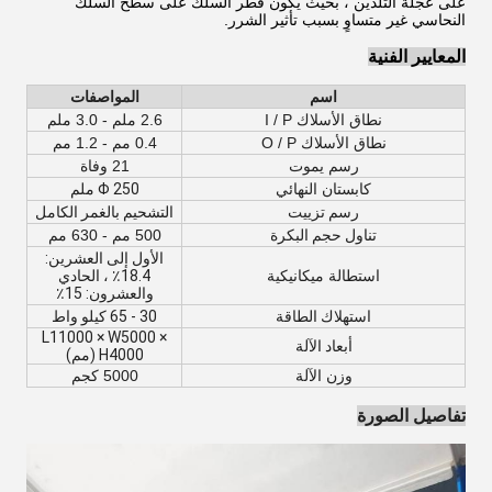
على عجلة التلدين ، بحيث يكون قطر السلك على سطح السلك
النحاسي غير متساوٍ بسبب تأثير الشرر.
المعايير الفنية
اسم
المواصفات
نطاق الأسلاك I / P
2.6 ملم - 3.0 ملم
نطاق الأسلاك O / P
0.4 مم - 1.2 مم
رسم يموت
21 وفاة
كابستان النهائي
Φ 250 ملم
رسم تزييت
التشحيم بالغمر الكامل
تناول حجم البكرة
500 مم - 630 مم
الأول إلى العشرين:
استطالة ميكانيكية
18.4٪ ، الحادي
والعشرون: 15٪
استهلاك الطاقة
30 - 65 كيلو واط
L11000 × W5000 ×
أبعاد الآلة
H4000 (مم)
وزن الآلة
5000 كجم
تفاصيل الصورة