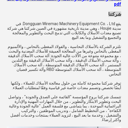
pdf
شركتنا
يقع Dongguan Wiremac Machinery Equipment Co. ، Ltd. في
مدينة Houjie ، وهي مدينة تاريخية مشهورة في الصين.شركتنا هي شركة
تصنيع معدات الأسلاك والكابلات التي تدمج البحث والتطوير والمعالجة
والتجميع والتشغيل وما بعد البيع.
تلتزم الشركة بالأسلاك النحاسية ، والفولاذ المغطى بالنحاس ، والألمنيوم
المغطى بالنحاس وغيرها من المعالجة العميقة للأسلاك المعدنية والبحث
، مع مجموعة متنوعة من الآلات عالية الجودة: آلة سحب الأسلاك الدقيقة
، وآلة سحب الأسلاك الدقيقة ، وآلة سحب الأسلاك الدقيقة مع التلدين
المستمر ، آلة سحب الأسلاك الدقيقة المتوسطة ، آلة سحب الأسلاك
المتوسطة ، آلة سحب الأسلاك المتوسطة RBD وآلة تكسير قضبان
النحاس.
توفر شركتنا مجموعة كاملة من حلول معالجة الأسلاك للعملاء ، ولكنها
أيضًا تخصص وتصمم معدات خاصة غير قياسية وفقًا لمتطلبات العملاء.
تتمسك شركتنا بروح المؤسسة "القائمة على الصدق والجودة" ، وتواصل
البحث وتطوير الابتكار والتطوير ، من خلال المهارات المهنية والإدارة
البراغماتية الموحدة ، بما يتماشى مع فلسفة العمل "عالية الجودة وعالية
الكفاءة" ، من التخطيط الشامل ، وتدريب الموظفين ، والتركيب
والتشغيل ، وخدمة ما بعد البيع ، لتزويد العملاء بمنتجات وخدمات أفضل
وأكثر إرضاءً.