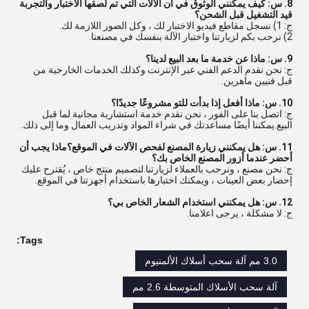
8. س: كيف يمكنني الوثوق في أن الآلات التي تم لصقها الاختبار والتجربة
قيد التشغيل قبل الشحن؟
ج: 1) نسجل مقاطع فيديو الاختبار لك ، وكل الصور اللازمة لك.
2) نرحب بكم لزيارتنا واختبار الآلة بنفسك في مصنعنا.
9. س: ماذا عن خدمة ما بعد البيع لدينا؟
ج: نحن نقدم الدعم الفني عبر الإنترنت وكذلك الخدمات الخارجية من
قبل فنيين ماهرين.
10. س: ماذا أفعل إذا بدأت للتو مشروعًا جديدًا؟
ج: اتصل بنا على الفور ، نحن نقدم خدمة استشارية مجانية لما قبل
البيع.يمكننا أيضًا مساعدتك في شراء المواد وتدريب العمال وما إلى ذلك.
11. س: هل يمكنني زيارة المصنع لفحص الآلات في الموقع؟ماذا يجب أن
أحضر عندما أزور المصنع الخاص بك؟
ج: نحن مصنع ، ونرحب بالعملاء لزيارتنا.لتصميم منتج خاص ، يُقترح عليك
إحضار بعض العينات ، ويمكنك اختبارها باستخدام أجهزتنا في الموقع.
12. س: هل يمكنني استخدام الشعار الخاص بي؟
ج: لا مشكلة ، يرجى اعلامنا.
Tags:
3.0 مم آلة سحب أسلاك الألمنيوم
آلة سحب الأسلاك المتوسطة 2.6 مم