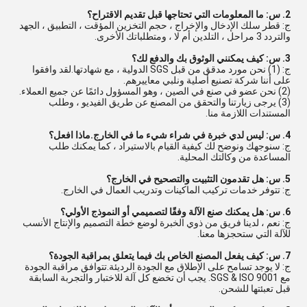
2. س: ما المعلومات التي تحتاجها قبل تقديم الاقتراح؟
ج: قطر سلك الإدخال والإخراج ، حجم التخزين المؤقت ، التطبيق ، الجهد
والتردد 3 مراحل ، التلدين أم لا ، ومتطلباتك الأخرى.
3. س: كيف يمكنني الوثوق بك والدفع لك؟
ج: (1) نحن مورد مدقق من قبل SGS الدولية ، مع شهادتها.لقد وافقوا
على أننا شركة تصنيع أصلية ونلبي معاييرهم.
(2) نحن عضو في صنع في الصين ، وهو المسؤول دائمًا عن جميع العملاء.
(3) يرجى زيارتنا والتحقق من المصنع عن طريق الفيديو ، وطلب
المستندات اللازمة منا.
4. س: ليس لدي خبرة في شراء شيء ما في الخارج.ماذا افعل؟
ج: سنوجهك ونوضح لك كيفية القيام بالاستيراد ، كما يمكنك طلب
المساعدة من وكالتك المحلية.
5. س: هل تقدمون التثبيت والتصحيح في الخارج؟
ج: تتوفر خدمات تركيب الماكينات وتدريب العمال في الخارج.
6. س: هل يمكنك صنع الآلة وفقًا لتصميمي أو النموذج الأولي؟
ج: نعم ، لدينا فريق من ذوي الخبرة لوضع خطة التصميم والإنتاج الأنسب
للآلة التي ستحجزها معنا.
7. س: كيف يفعل المصنع الخاص بك فيما يتعلق بمراقبة الجودة؟
ج: لا يوجد تسامح على الإطلاق مع الجودة الرديئة.تتوافق مراقبة الجودة
مع SGS & ISO 9001. يجب أن تخضع كل آلة للاختبار والتجربة السابقة
قبل تعبئتها للشحن.