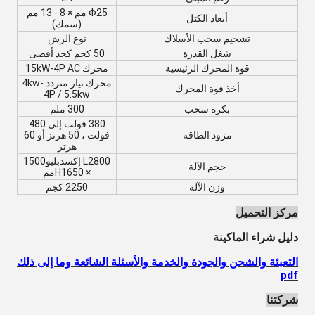
Φ25 مم × 8 - 13 مم
أبعاد الكتل
(سمك)
تشحيم سحب الأسلاك
نوع الرش
شغل القدرة
50 كجم كحد أقصى
قوة المحرك الرئيسية
محرك 15kW-4P AC
محرك تيار متردد 4kw-
أخذ قوة المحرك
4P / 5.5kw
بكرة سحب
300 ملم
380 فولت إلى 480
مزود الطاقة
فولت ، 50 هرتز أو 60
هرتز
L2800 إكس
دبليو
1500
حجم الآلة
× H1650
مم
وزن الآلة
2250 كجم
مركز التحميل
دليل شراء الماكينة
التعبئة والشحن والجودة والخدمة والأسئلة الشائعة وما إلى ذلك
pdf
شركتنا