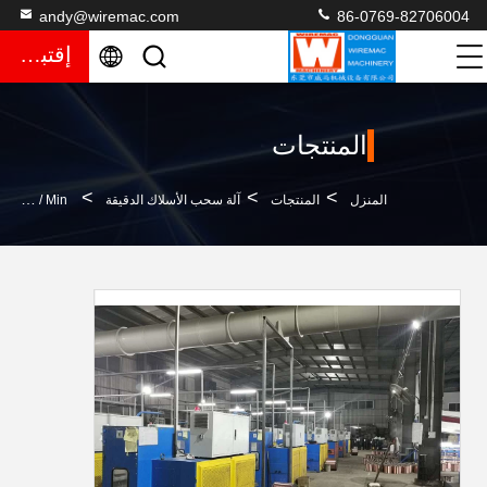
andy@wiremac.com
86-0769-82706004
إقتباس
المنتجات
>
>
>
المنزل
المنتجات
آلة سحب الأسلاك الدقيقة
SGS 2500 M / Min آلة سحب الأسلاك النحاسية 18 KW نوع الرش AC