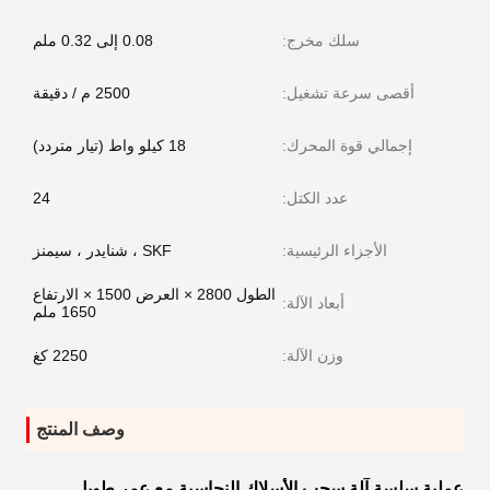
سلك مخرج:
0.08 إلى 0.32 ملم
أقصى سرعة تشغيل:
2500 م / دقيقة
إجمالي قوة المحرك:
18 كيلو واط (تيار متردد)
عدد الكتل:
24
الأجزاء الرئيسية:
SKF ، شنايدر ، سيمنز
الطول 2800 × العرض 1500 × الارتفاع
أبعاد الآلة:
1650 ملم
وزن الآلة:
2250 كغ
وصف المنتج
عملية سلسة آلة سحب الأسلاك النحاسية مع عمر طويل