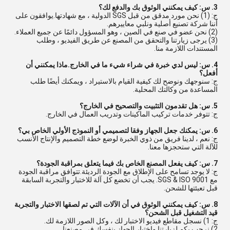
3. س: كيف يمكنني الوثوق بك والدفع لك؟
ج: (1) نحن مورد مدقق من قبل SGS الدولية ، مع شهادتها.يوافقون على
أننا شركة تصنيع أصلية ونلبي معاييرهم.
(2) نحن عضو في صنع في الصين ، وهو المسؤول دائمًا عن جميع العملاء.
(3) يرجى زيارتنا والتحقق من المصنع عن طريق الفيديو ، وطلب
المستندات اللازمة منا.
4. س: ليس لدي خبرة في شراء شيء ما في الخارج.ماذا يمكنني أن
أفعل؟
ج: سنوجهك ونوضح لك كيفية القيام بالاستيراد ، ويمكنك أيضًا طلب
المساعدة من وكالتك المحلية.
5. س: هل تقدمون التثبيت والتصحيح في الخارج؟
ج: تتوفر خدمات تركيب الماكينات وتدريب العمال في الخارج.
6. س: يمكنك جعل الجهاز وفقا لتصميمي أو النموذج الأولي الخاص بي؟
ج: نعم ، لدينا فريق من ذوي الخبرة لوضع خطة التصميم والإنتاج الأنسب
للآلة التي ستحجزها معنا.
7. س: كيف يفعل المصنع الخاص بك فيما يتعلق بمراقبة الجودة؟
ج: لا يوجد تسامح على الإطلاق مع الجودة الرديئة.تتوافق مراقبة الجودة
مع SGS & ISO 9001. يجب أن تخضع كل آلة للاختبار والتجربة السابقة
قبل تعبئتها للشحن.
8. س: كيف يمكنني الوثوق في أن الآلات التي تم لصقها الاختبار والتجربة
قيد التشغيل قبل الشحن؟
ج: 1) نسجل مقاطع فيديو الاختبار لك ، وكل الصور اللازمة لك.
2) نرحب بكم لزيارتنا واختبار الجهاز بنفسك في مصنعنا.