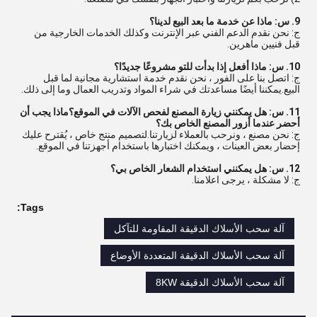
9. س: ماذا عن خدمة ما بعد البيع لدينا؟
ج: نحن نقدم الدعم الفني عبر الإنترنت وكذلك الخدمات الخارجية من
قبل فنيين ماهرين.
10. س: ماذا أفعل إذا بدأت للتو مشروعًا جديدًا؟
ج: اتصل بنا على الفور ، نحن نقدم خدمة استشارية مجانية لما قبل
البيع.يمكننا أيضًا مساعدتك في شراء المواد وتدريب العمال وما إلى ذلك.
11. س: هل يمكنني زيارة المصنع لفحص الآلات في الموقع؟ماذا يجب أن
أحضر عندما أزور المصنع الخاص بك؟
ج: نحن مصنع ، ونرحب بالعملاء لزيارتنا.لتصميم منتج خاص ، يُقترح عليك
إحضار بعض العينات ، ويمكنك اختبارها باستخدام أجهزتنا في الموقع.
12. س: هل يمكنني استخدام الشعار الخاص بي؟
ج: لا مشكلة ، يرجى اعلامنا.
Tags:
آلة سحب الأسلاك الدقيقة المقاومة للتآكل
آلة سحب الأسلاك الدقيقة المتعددة الأوضاع
آلة سحب الأسلاك الدقيقة 8KW