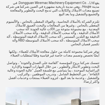
يقع Dongguan Wiremac Machinery Equipment Co. ، Ltd. في
مدينة Houjie ، وهي مدينة تاريخية مشهورة في الصين.شركتنا هي شركة
تصنيع معدات الأسلاك والكابلات التي تدمج البحث والتطوير والمعالجة
والتجميع والتشغيل وما بعد البيع.
تلتزم الشركة بالأسلاك النحاسية ، والفولاذ المغطى بالنحاس ، والألمنيوم
المغطى بالنحاس ، وغيرها من المعالجات والبحث العميق للأسلاك
المعدنية ، مع مجموعة متنوعة من الآلات عالية الجودة: آلة سحب
الأسلاك الدقيقة ، وآلة سحب الأسلاك الدقيقة ، وآلة سحب الأسلاك
الدقيقة مع التلدين المستمر ، آلة سحب الأسلاك الدقيقة المتوسطة ، آلة
سحب الأسلاك المتوسطة ، آلة سحب الأسلاك المتوسطة RBD وآلة
تكسير قضبان النحاس.
توفر شركتنا مجموعة كاملة من حلول معالجة الأسلاك للعملاء ، ولكنها
أيضًا تخصص وتصمم معدات خاصة غير قياسية وفقًا لمتطلبات العملاء.
تتمسك شركتنا بروح المؤسسة "القائمة على الصدق والجودة" ، وتواصل
البحث وتطوير الابتكار والتطوير ، من خلال المهارات المهنية والإدارة
البراغماتية الموحدة ، بما يتماشى مع فلسفة العمل "عالية الجودة وعالية
الكفاءة" ، من التخطيط الشامل ، وتدريب الموظفين ، والتركيب
والتشغيل ، وخدمة ما بعد البيع ، لتزويد العملاء بمنتجات وخدمات أفضل
وأكثر إرضاءً.