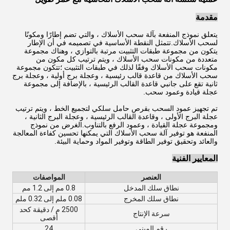
مقدمة
يتعلق نموذج المنفعة بآلة سحب الأسلاك ، والتي تضم إطارًا ومكونًا
لسحب الأسلاك.تتمثل النقطة الأساسية في تصميمه في أن الإطار
يتكون من مجموعة طبقات التثبيت مرتبة بالتوازي ، وهناك مجموعة
متعددة من مكونات سحب الأسلاك ، ويتم ترتيب كل مكون من
مكونات سحب الأسلاك وفقًا لذلك في طبقات التثبيت ؛تتكون مجموعة
سحب الأسلاك من قاعدة قالب رئيسية ، وعجلة برج أولية ، وعجلة برج
ثانية تقع على جانبي قاعدة القالب الرئيسية ، بالإضافة إلى مجموعة
عجلة قيادة وعمود سحب.
تم تجهيز عمود السحب بقرص حامل سلكي لتجميع الخط ، ويتم ترتيب
عجلة البرج الأولى ، وقاعدة القالب الرئيسية ، وعجلة البرج الثانية ،
ومجموعة عجلة القيادة ، وعمود الرفع بالتناوب.الغرض من نموذج
المنفعة هو توفير آلة سحب الأسلاك التي يمكنها تحسين كفاءة المعالجة
والعائد وتحقيق توفير الطاقة وتوفير المواد وحماية البيئة.
المعايير الفنية
العنصر
المواصفات
نطاق سلك المدخل
0.8 مم إلى 1.2 مم
نطاق سلك المخرج
0.08 ملم إلى 0.32 ملم
2500 م / دقيقة كحد
سرعة الإنتاج
أقصى
رقم المبنى
24