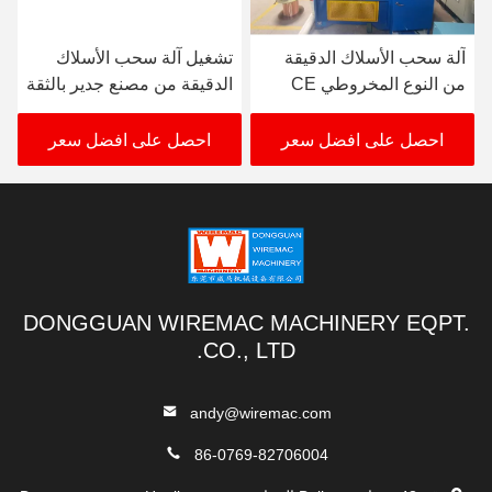
آلة سحب الأسلاك الدقيقة
تشغيل آلة سحب الأسلاك
من النوع المخروطي CE
الدقيقة من مصنع جدير بالثقة
380V-480V تتحرك متزامن
احصل على افضل سعر
احصل على افضل سعر
DONGGUAN WIREMAC MACHINERY EQPT.
CO., LTD.
andy@wiremac.com
86-0769-82706004