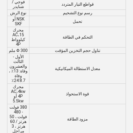
فوجي /
قواطع التيار المتردد
شنايدر
رسم نوع التشحيم
نوع الرش
NSK أو
تحمل
SKF
محرك
AC،
15
التحكم في الطاقة
كيلوواط
4P
تناول حجم التخزين المؤقت
Φ 300 ملم
الأول -
الثالث
والعشرون
معدل الاستطالة الميكانيكية
وفاة: 13٪ ،
وفاة
24:
8.7٪
محرك
AC،
4kw
قوة الاستحواذ
4P أو
5.5kw
380 فولت
- 480
فولت ، 50
مزود الطاقة
هرتز / 60
هرتز ، 3
مراحل