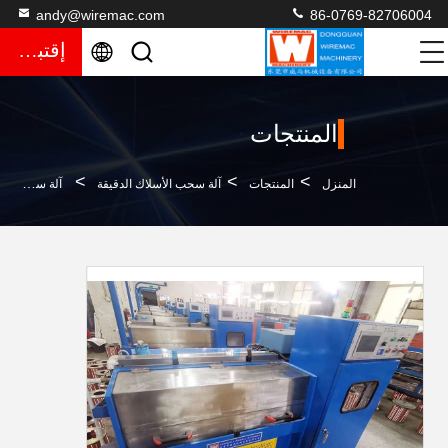
andy@wiremac.com
86-0769-82706004
إقتباس
المنتجات
>
>
>
المنزل
المنتجات
آلة سحب الأسلاك الدقيقة
آلة سحب الأسلاك النحاسية UL الثقيلة ، آلة سحب الأسلاك الدقيقة رخيصة الثمن