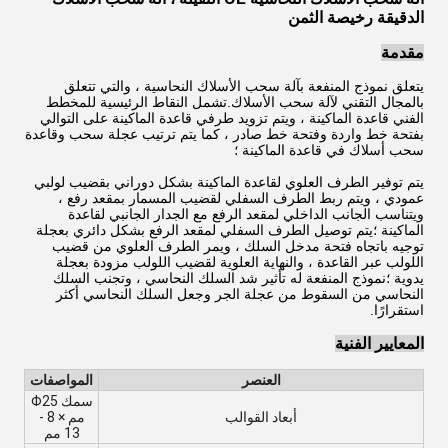
الدقيقة رخيصة الثمن
مقدمة
يتعلق نموذج المنفعة بآلة سحب الأسلاك النحاسية ، والتي تتعلق
بالمجال التقني لآلة سحب الأسلاك.تشمل النقاط الرئيسية للمخطط
الفني قاعدة الماكينة ، ويتم تزويد طرفي قاعدة الماكينة على التوالي
بفتحة خط واردة وفتحة خط صادر ، كما يتم ترتيب عجلة سحب وقاعدة
سحب أسلاك في قاعدة الماكينة ؛
يتم توفير الطرف العلوي لقاعدة الماكينة بشكل دوراني بقضيب لولبي
عمودي ، ويتم ربط الطرف السفلي لقضيب المسمار بمقعد رفع ،
ويتناسب الجانب الداخلي لمقعد الرفع مع الجدار الجانبي لقاعدة
الماكينة ؛يتم توصيل الطرف السفلي لمقعد الرفع بشكل دائري بعجلة
توجيه باتجاه فتحة مدخل السلك ، ويمر الطرف العلوي من قضيب
اللولب عبر القاعدة ، والنهاية العلوية لقضيب اللولب مزودة بعجلة
يدوية ؛نموذج المنفعة له تأثير شد السلك النحاسي ، وتجنب السلك
النحاسي من السقوط من عجلة الجر وجعل السلك النحاسي أكثر
استقرارًا.
المعايير الفنية
العنصر
المواصفات
سمك Φ25
أبعاد القوالب
مم × 8 -
13 مم