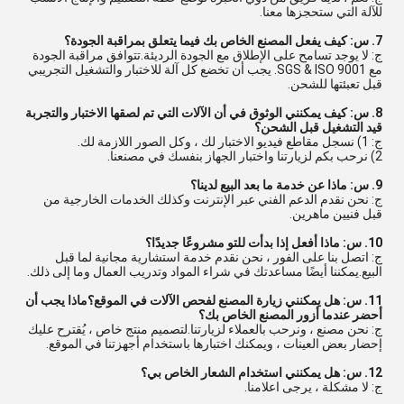
للآلة التي ستحجزها معنا.
7. س: كيف يفعل المصنع الخاص بك فيما يتعلق بمراقبة الجودة؟
ج: لا يوجد تسامح على الإطلاق مع الجودة الرديئة.تتوافق مراقبة الجودة
مع SGS & ISO 9001. يجب أن تخضع كل آلة للاختبار والتشغيل التجريبي
قبل تعبئتها للشحن.
8. س: كيف يمكنني الوثوق في أن الآلات التي تم لصقها الاختبار والتجربة
قيد التشغيل قبل الشحن؟
ج: 1) نسجل مقاطع فيديو الاختبار لك ، وكل الصور اللازمة لك.
2) نرحب بكم لزيارتنا واختبار الجهاز بنفسك في مصنعنا.
9. س: ماذا عن خدمة ما بعد البيع لدينا؟
ج: نحن نقدم الدعم الفني عبر الإنترنت وكذلك الخدمات الخارجية من
قبل فنيين ماهرين.
10. س: ماذا أفعل إذا بدأت للتو مشروعًا جديدًا؟
ج: اتصل بنا على الفور ، نحن نقدم خدمة استشارية مجانية لما قبل
البيع.يمكننا أيضًا مساعدتك في شراء المواد وتدريب العمال وما إلى ذلك.
11. س: هل يمكنني زيارة المصنع لفحص الآلات في الموقع؟ماذا يجب أن
أحضر عندما أزور المصنع الخاص بك؟
ج: نحن مصنع ، ونرحب بالعملاء لزيارتنا.لتصميم منتج خاص ، يُقترح عليك
إحضار بعض العينات ، ويمكنك اختبارها باستخدام أجهزتنا في الموقع.
12. س: هل يمكنني استخدام الشعار الخاص بي؟
ج: لا مشكلة ، يرجى اعلامنا.