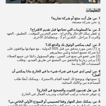
التعليمات
1. س: هل أنت منتج أو شركة تجارية؟
ج: نحن شركة مصنعة.
2. س: ما المعلومات التي تحتاجها قبل تقديم الاقتراح؟
ج: قطر سلك الإدخال والإخراج ، حجم التخزين المؤقت ، التطبيق ، الجهد
والتردد 3 مراحل ، التلدين أم لا ، ومتطلباتك الأخرى.
3. س: كيف يمكنني الوثوق بك والدفع لك؟
ج: (1) نحن مورد مدقق من قبل SGS الدولية ، مع شهادتها.يوافقون على
أننا شركة تصنيع أصلية ونلبي معاييرهم.
(2) نحن عضو في صنع في الصين ، وهو المسؤول دائمًا عن جميع العملاء.
(3) يرجى زيارتنا والتحقق من المصنع عن طريق الفيديو ، وطلب
المستندات اللازمة منا.
4. س: ليس لدي خبرة في شراء شيء ما في الخارج.ماذا يمكنني أن
أفعل؟
ج: سنوجهك ونوضح لك كيفية القيام بالاستيراد ، ويمكنك أيضًا طلب
المساعدة من وكالتك المحلية.
5. س: هل تقدمون التثبيت والتصحيح في الخارج؟
ج: تتوفر خدمات تركيب الماكينات وتدريب العمال في الخارج.
6. س: يمكنك جعل الجهاز وفقا لتصميمي أو النموذج الأولي الخاص بي؟
ج: نعم ، لدينا فريق من ذوي الخبرة لوضع خطة التصميم والإنتاج الأنسب