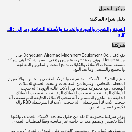
مركز التحميل
دليل شراء الماكينة
التعبئة والشحن والجودة والخدمة والأسئلة الشائعة وما إلى ذلك
pdf
شركتنا
يقع Dongguan Wiremac Machinery Equipment Co. ، Ltd. في
مدينة Houjie ، وهي مدينة تاريخية مشهورة في الصين.شركتنا هي شركة
مصنعة لمعدات الأسلاك والكابلات تدمج البحث والتطوير والمعالجة
والتجميع والتشغيل وما بعد البيع.
تلتزم الشركة بالأسلاك النحاسية ، والفولاذ المغطى بالنحاس ، والألمنيوم
المغطى بالنحاس ، وغيرها من المعالجات والبحث العميق للأسلاك
المعدنية ، مع مجموعة متنوعة من الآلات عالية الجودة: آلة سحب
الأسلاك الدقيقة ، وآلة سحب الأسلاك الدقيقة ، وآلة سحب الأسلاك
الدقيقة مع التلدين المستمر ، آلة سحب الأسلاك الدقيقة المتوسطة ، آلة
سحب الأسلاك المتوسطة ، آلة سحب الأسلاك المتوسطة RBD وآلة
تكسير قضبان النحاس.
توفر شركتنا مجموعة كاملة من حلول معالجة الأسلاك للعملاء ، ولكنها
أيضًا تخصص وتصمم معدات خاصة غير قياسية وفقًا لمتطلبات العملاء.
تتمسك شركتنا بروح المؤسسة "القائمة على الصدق والجودة" ، وتواصل