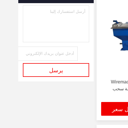
يرسل
Wiremac
Machine ، 1200m  آلة سحب
ل سعر