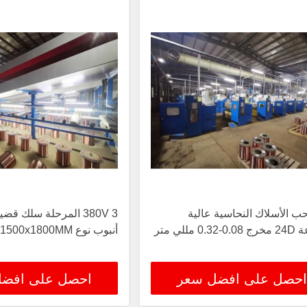
ب الأسلاك النحاسية عالية
380V 3 المرحلة سلك 
0 مللي متر
أنبوب نوع 21800xW1500x1800MM
احصل على افضل سعر
احصل على افض