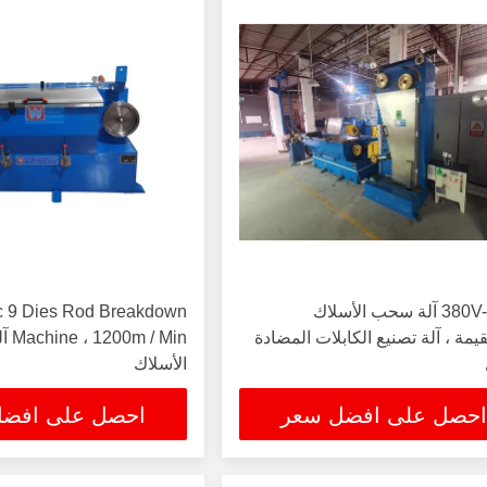
380V-480V آلة سحب الأسلاك
 9 Dies Rod Breakdown
يمة ، آلة تصنيع الكابلات المضادة
/ Min
الأسلاك
احصل على افضل سعر
احصل على افض