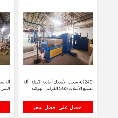
24D آلة سحب الأسلاك أحادية الكتلة ، آلة
آلة سح
تصنيع الأسلاك SGS الفرامل الهوائية
السرعة 24D مخرج 0.08-.32
احصل على افضل سعر