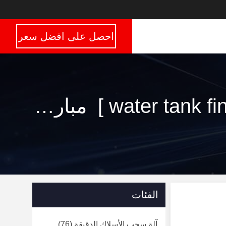
احصل على افضل سعر
الكلمات الرئيسية [ water tank fine wire drawing machine ] مباراة 21 المنتجات
الفئات
آلة سحب الأسلاك الدقيقة
(76)