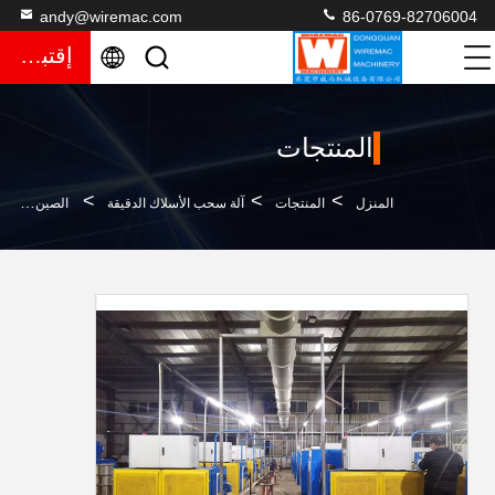
andy@wiremac.com
86-0769-82706004
إقتباس
المنتجات
>
>
>
المنزل
المنتجات
آلة سحب الأسلاك الدقيقة
الصين السعر المنخفض المستخدمة آلة سحب الأسلاك النحاسية نوع الرش