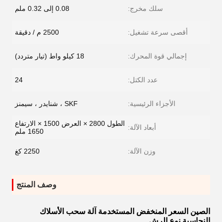
سلك مخرج:
0.08 إلى 0.32 ملم
أقصى سرعة تشغيل:
2500 م / دقيقة
إجمالي قوة المحرك:
18 كيلو واط (تيار متردد)
عدد الكتل:
24
الأجزاء الرئيسية:
SKF ، شنايدر ، سيمنز
الطول 2800 × العرض 1500 × الارتفاع
أبعاد الآلة:
1650 ملم
وزن الآلة:
2250 كغ
وصف المنتج
الصين السعر المنخفض المستخدمة آلة سحب الأسلاك
النحاسية نوع الرش