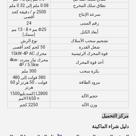
نطاق سلك المخرج
0.08 ملم إلى 0.32 ملم
2500 م / دقيقة كحد
سرعة الإنتاج
أقصى
رقم المبنى
24
Φ25 مم × 8 - 13 مم
أبعاد الكتل
(سمك)
تشحيم سحب الأسلاك
نوع الرش
شغل القدرة
50 كجم كحد أقصى
قوة المحرك الرئيسية
محرك 15kW-4P AC
محرك تيار متردد 4kw-
أخذ قوة المحرك
4P / 5.5kw
بكرة سحب
300 ملم
380 فولت إلى 480
مزود الطاقة
فولت ، 50 هرتز أو 60
هرتز
L2800 إكس
دبليو
1500
حجم الآلة
× H1650
مم
وزن الآلة
2250 كجم
مركز التحميل
دليل شراء الماكينة