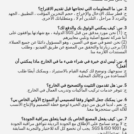
2. س: ما المعلومات التي تحتاجها قبل تقديم الاقتراح؟
ج: قطر سلك الإدخال والإخراج ، حجم التخزين المؤقت ، التطبيق ، الجهد
والتردد 3 مراحل ، التلدين أم لا ، ومتطلباتك الأخرى.
3. س: كيف يمكنني الوثوق بك والدفع لك؟
ج: (1) نحن مورد مدقق من قبل SGS الدولية ، مع شهادتها.يوافقون على
أننا شركة تصنيع أصلية ونلبي معاييرهم.
(2) نحن عضو في صنع في الصين ، وهو المسؤول دائمًا عن جميع العملاء.
(3) يرجى زيارتنا والتحقق من المصنع عن طريق الفيديو ، وطلب
المستندات اللازمة منا.
4. س: ليس لدي خبرة في شراء شيء ما في الخارج.ماذا يمكنني أن
أفعل؟
ج: سنوجهك ونوضح لك كيفية القيام بالاستيراد ، ويمكنك أيضًا طلب
المساعدة من وكالتك المحلية.
5. س: هل تقدمون التثبيت والتصحيح في الخارج؟
ج: تتوفر خدمات تركيب الماكينات وتدريب العمال في الخارج.
6. س: يمكنك جعل الجهاز وفقا لتصميمي أو النموذج الأولي الخاص بي؟
ج: نعم ، لدينا فريق من ذوي الخبرة لوضع خطة التصميم والإنتاج الأنسب
للآلة التي ستحجزها معنا.
7. س: كيف يفعل المصنع الخاص بك فيما يتعلق بمراقبة الجودة؟
ج: لا يوجد تسامح على الإطلاق مع الجودة الرديئة.تتوافق مراقبة الجودة
مع SGS & ISO 9001. يجب أن تخضع كل آلة للاختبار والتجربة السابقة
قبل تعبئتها للشحن.