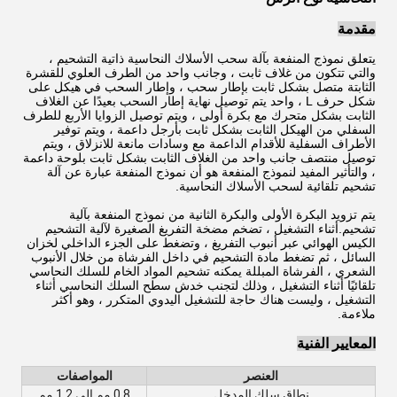
مقدمة
يتعلق نموذج المنفعة بآلة سحب الأسلاك النحاسية ذاتية التشحيم ،
والتي تتكون من غلاف ثابت ، وجانب واحد من الطرف العلوي للقشرة
الثابتة متصل بشكل ثابت بإطار سحب ، وإطار السحب في هيكل على
شكل حرف L ، واحد يتم توصيل نهاية إطار السحب بعيدًا عن الغلاف
الثابت بشكل متحرك مع بكرة أولى ، ويتم توصيل الزوايا الأربع للطرف
السفلي من الهيكل الثابت بشكل ثابت بأرجل داعمة ، ويتم توفير
الأطراف السفلية للأقدام الداعمة مع وسادات مانعة للانزلاق ، ويتم
توصيل منتصف جانب واحد من الغلاف الثابت بشكل ثابت بلوحة داعمة
، والتأثير المفيد لنموذج المنفعة هو أن نموذج المنفعة عبارة عن آلة
تشحيم تلقائية لسحب الأسلاك النحاسية.
يتم تزويد البكرة الأولى والبكرة الثانية من نموذج المنفعة بآلية
تشحيم.أثناء التشغيل ، تضخم مضخة التفريغ الصغيرة لآلية التشحيم
الكيس الهوائي عبر أنبوب التفريغ ، وتضغط على الجزء الداخلي لخزان
السائل ، ثم تضغط مادة التشحيم في داخل الفرشاة من خلال الأنبوب
الشعري ، الفرشاة المبللة يمكنه تشحيم المواد الخام للسلك النحاسي
تلقائيًا أثناء التشغيل ، وذلك لتجنب خدش سطح السلك النحاسي أثناء
التشغيل ، وليست هناك حاجة للتشغيل اليدوي المتكرر ، وهو أكثر
ملاءمة.
المعايير الفنية
العنصر
المواصفات
نطاق سلك المدخل
0.8 مم إلى 1.2 مم