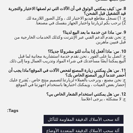
8. س: كيف يمكنني الوثوق في أن الآلات التي تم لصقها الاختبار والتجربة
قيد التشغيل قبل الشحن؟
ج: 1) نسجل مقاطع فيديو الاختبار لك ، وكل الصور اللازمة لك.
2) نرحب بكم لزيارتنا واختبار الجهاز بنفسك في مصنعنا.
9. س: ماذا عن خدمة ما بعد البيع لدينا؟
ج: نحن نقدم الدعم الفني عبر الإنترنت وكذلك الخدمات الخارجية من
قبل فنيين ماهرين.
10. س: ماذا أفعل إذا بدأت للتو مشروعًا جديدًا؟
ج: اتصل بنا على الفور ، نحن نقدم خدمة استشارية مجانية لما قبل
البيع.يمكننا أيضًا مساعدتك في شراء المواد وتدريب العمال وما إلى ذلك.
11. س: هل يمكنني زيارة المصنع لفحص الآلات في الموقع؟ماذا يجب أن
أحضر عندما أزور المصنع الخاص بك؟
ج: نحن مصنع ، ونرحب بالعملاء لزيارتنا.لتصميم منتج خاص ، يُقترح عليك
إحضار بعض العينات ، ويمكنك اختبارها باستخدام أجهزتنا في الموقع.
12. س: هل يمكنني استخدام الشعار الخاص بي؟
ج: لا مشكلة ، يرجى اعلامنا.
Tags:
آلة سحب الأسلاك الدقيقة المقاومة للتآكل
آلة سحب الأسلاك الدقيقة المتعددة الأوضاع