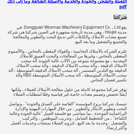
التعبئة والشحن والجودة والخدمة والأسئلة الشائعة وما إلى ذلك
pdf
شركتنا
يقع Dongguan Wiremac Machinery Equipment Co. ، Ltd. في
مدينة Houjie ، وهي مدينة تاريخية مشهورة في الصين.شركتنا هي شركة
تصنيع معدات الأسلاك والكابلات التي تدمج البحث والتطوير والمعالجة
والتجميع والتشغيل وما بعد البيع.
تلتزم الشركة بالأسلاك النحاسية ، والفولاذ المغطى بالنحاس ، والألمنيوم
المغطى بالنحاس ، وغيرها من المعالجات والبحث العميق للأسلاك
المعدنية ، مع مجموعة متنوعة من الآلات عالية الجودة: آلة سحب
الأسلاك الدقيقة ، وآلة سحب الأسلاك الدقيقة ، وآلة سحب الأسلاك
الدقيقة مع التلدين المستمر ، آلة سحب الأسلاك الدقيقة المتوسطة ، آلة
سحب الأسلاك المتوسطة ، آلة سحب الأسلاك المتوسطة RBD وآلة
تكسير قضبان النحاس.
توفر شركتنا مجموعة كاملة من حلول معالجة الأسلاك للعملاء ، ولكنها
أيضًا تخصص وتصمم معدات خاصة غير قياسية وفقًا لمتطلبات العملاء.
تتمسك شركتنا بروح المؤسسة "القائمة على الصدق والجودة" ، وتواصل
البحث وتطوير الابتكار والتطوير ، من خلال المهارات المهنية والإدارة
البراغماتية الموحدة ، بما يتماشى مع فلسفة العمل "عالية الجودة وعالية
الكفاءة" ، من التخطيط الشامل ، وتدريب الموظفين ، والتركيب
والتشغيل ، وخدمة ما بعد البيع ، لتزويد العملاء بمنتجات وخدمات أفضل
وأكثر إرضاءً.