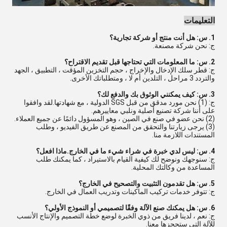
التعليمات
1. س: هل أنت منتج أو شركة تجارية؟
ج: نحن شركة مصنعة.
2. س: ما المعلومات التي تحتاجها قبل تقديم الاقتراح؟
ج: قطر سلك الإدخال والإخراج ، حجم التخزين المؤقت ، التطبيق ، الجهد
والتردد 3 مراحل ، التلدين أم لا ، ومتطلباتك الأخرى.
3. س: كيف يمكنني الوثوق بك والدفع لك؟
ج: (1) نحن مورد مدقق من قبل SGS الدولية ، مع شهادتها.لقد وافقوا
على أننا شركة تصنيع أصلية ونلبي معاييرهم.
(2) نحن عضو في صنع في الصين ، وهو المسؤول دائمًا عن جميع العملاء.
(3) يرجى زيارتنا والتحقق من المصنع عن طريق الفيديو ، وطلب
المستندات اللازمة منا.
4. س: ليس لدي خبرة في شراء شيء ما في الخارج.ماذا افعل؟
ج: سنوجهك ونوضح لك كيفية القيام بالاستيراد ، كما يمكنك طلب
المساعدة من وكالتك المحلية.
5. س: هل تقدمون التثبيت والتصحيح في الخارج؟
ج: تتوفر خدمات تركيب الماكينات وتدريب العمال في الخارج.
6. س: هل يمكنك صنع الآلة وفقًا لتصميمي أو النموذج الأولي؟
ج: نعم ، لدينا فريق من ذوي الخبرة لوضع خطة التصميم والإنتاج الأنسب
للآلة التي ستحجزها معنا.