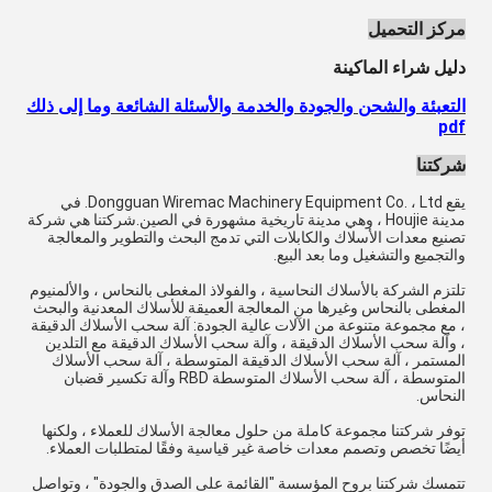
مركز التحميل
دليل شراء الماكينة
التعبئة والشحن والجودة والخدمة والأسئلة الشائعة وما إلى ذلك
pdf
شركتنا
يقع Dongguan Wiremac Machinery Equipment Co. ، Ltd. في
مدينة Houjie ، وهي مدينة تاريخية مشهورة في الصين.شركتنا هي شركة
تصنيع معدات الأسلاك والكابلات التي تدمج البحث والتطوير والمعالجة
والتجميع والتشغيل وما بعد البيع.
تلتزم الشركة بالأسلاك النحاسية ، والفولاذ المغطى بالنحاس ، والألمنيوم
المغطى بالنحاس وغيرها من المعالجة العميقة للأسلاك المعدنية والبحث
، مع مجموعة متنوعة من الآلات عالية الجودة: آلة سحب الأسلاك الدقيقة
، وآلة سحب الأسلاك الدقيقة ، وآلة سحب الأسلاك الدقيقة مع التلدين
المستمر ، آلة سحب الأسلاك الدقيقة المتوسطة ، آلة سحب الأسلاك
المتوسطة ، آلة سحب الأسلاك المتوسطة RBD وآلة تكسير قضبان
النحاس.
توفر شركتنا مجموعة كاملة من حلول معالجة الأسلاك للعملاء ، ولكنها
أيضًا تخصص وتصمم معدات خاصة غير قياسية وفقًا لمتطلبات العملاء.
تتمسك شركتنا بروح المؤسسة "القائمة على الصدق والجودة" ، وتواصل