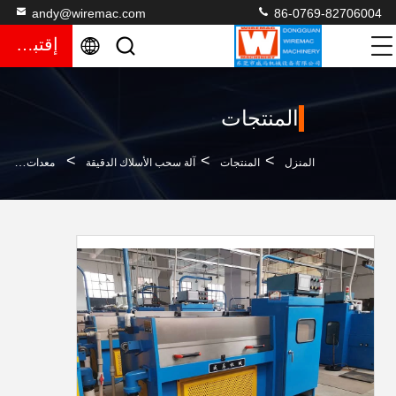
andy@wiremac.com
86-0769-82706004
إقتباس
المنتجات
>
>
>
المنزل
المنتجات
آلة سحب الأسلاك الدقيقة
معدات سحب الأسلاك الدقيقة ذات الاتجاه الصحيح بطاقة منخفضة