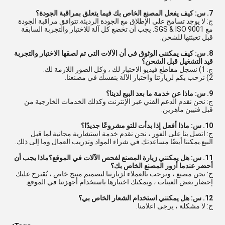
7. س: كيف يفعل المصنع الخاص بك فيما يتعلق بمراقبة الجودة؟
ج: لا يوجد تسامح على الإطلاق مع الجودة الرديئة.تتوافق مراقبة الجودة
مع SGS & ISO 9001. يجب أن تخضع كل آلة للاختبار والتجربة السابقة
قبل تعبئتها للشحن.
8. س: كيف يمكنني الوثوق في أن الآلات التي تم لصقها الاختبار والتجربة
قيد التشغيل قبل الشحن؟
ج: 1) نسجل مقاطع فيديو الاختبار لك ، وكل الصور اللازمة لك.
2) نرحب بكم لزيارتنا واختبار الآلة بنفسك في مصنعنا.
9. س: ماذا عن خدمة ما بعد البيع لدينا؟
ج: نحن نقدم الدعم الفني عبر الإنترنت وكذلك الخدمات الخارجية من
قبل فنيين ماهرين.
10. س: ماذا أفعل إذا بدأت للتو مشروعًا جديدًا؟
ج: اتصل بنا على الفور ، نحن نقدم خدمة استشارية مجانية لما قبل
البيع.يمكننا أيضًا مساعدتك في شراء المواد وتدريب العمال وما إلى ذلك.
11. س: هل يمكنني زيارة المصنع لفحص الآلات في الموقع؟ماذا يجب أن
أحضر عندما أزور المصنع الخاص بك؟
ج: نحن مصنع ، ونرحب بالعملاء لزيارتنا.لتصميم منتج خاص ، يُقترح عليك
إحضار بعض العينات ، ويمكنك اختبارها باستخدام أجهزتنا في الموقع.
12. س: هل يمكنني استخدام الشعار الخاص بي؟
ج: لا مشكلة ، يرجى اعلامنا.