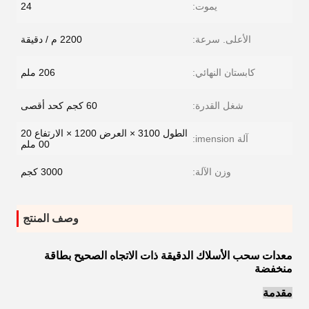
يموت:
24
الأعلى. سرعة:
2200 م / دقيقة
كابستان النهائي:
206 ملم
شغل القدرة:
60 كجم كحد أقصى
الطول 3100 × العرض 1200 × الارتفاع 20
آلة imension:
00 ملم
وزن الآلة:
3000 كجم
وصف المنتج
معدات سحب الأسلاك الدقيقة ذات الاتجاه الصحيح بطاقة
منخفضة
مقدمة