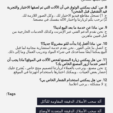
8. س: كيف يمكنني الوثوق في أن الآلات التي تم لصقها الاختبار والتجربة
قيد التشغيل قبل الشحن؟
ج: 1) نسجل مقاطع فيديو الاختبار لك ، وكل الصور اللازمة لك.
2) نرحب بكم لزيارتنا واختبار الآلة بنفسك في مصنعنا.
9. س: ماذا عن خدمة ما بعد البيع لدينا؟
ج: نحن نقدم الدعم الفني عبر الإنترنت وكذلك الخدمات الخارجية من
قبل فنيين ماهرين.
10. س: ماذا أفعل إذا بدأت للتو مشروعًا جديدًا؟
ج: اتصل بنا على الفور ، نحن نقدم خدمة استشارية مجانية لما قبل
البيع.يمكننا أيضًا مساعدتك في شراء المواد وتدريب العمال وما إلى ذلك.
11. س: هل يمكنني زيارة المصنع لفحص الآلات في الموقع؟ماذا يجب أن
أحضر عندما أزور المصنع الخاص بك؟
ج: نحن مصنع ، ونرحب بالعملاء لزيارتنا.لتصميم منتج خاص ، يُقترح عليك
إحضار بعض العينات ، ويمكنك اختبارها باستخدام أجهزتنا في الموقع.
12. س: هل يمكنني استخدام الشعار الخاص بي؟
ج: لا مشكلة ، يرجى اعلامنا.
Tags:
آلة سحب الأسلاك الدقيقة المقاومة للتآكل
آلة سحب الأسلاك الدقيقة المتعددة الأوضاع