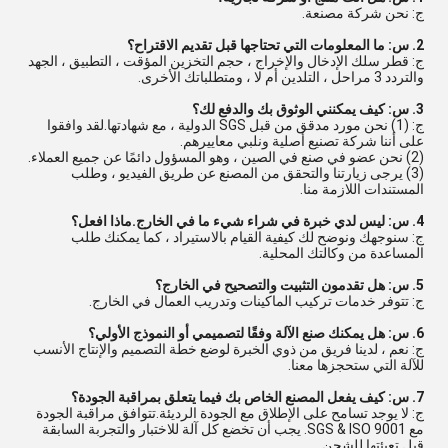
ج: نحن شركة مصنعة.
2. س: ما المعلومات التي تحتاجها قبل تقديم الاقتراح؟
ج: قطر سلك الإدخال والإخراج ، حجم التخزين المؤقت ، التطبيق ، الجهد
والتردد 3 مراحل ، التلدين أم لا ، ومتطلباتك الأخرى.
3. س: كيف يمكنني الوثوق بك والدفع لك؟
ج: (1) نحن مورد مدقق من قبل SGS الدولية ، مع شهادتها.لقد وافقوا
على أننا شركة تصنيع أصلية ونلبي معاييرهم.
(2) نحن عضو في صنع في الصين ، وهو المسؤول دائمًا عن جميع العملاء.
(3) يرجى زيارتنا والتحقق من المصنع عن طريق الفيديو ، وطلب
المستندات اللازمة منا.
4. س: ليس لدي خبرة في شراء شيء ما في الخارج.ماذا افعل؟
ج: سنوجهك ونوضح لك كيفية القيام بالاستيراد ، كما يمكنك طلب
المساعدة من وكالتك المحلية.
5. س: هل تقدمون التثبيت والتصحيح في الخارج؟
ج: تتوفر خدمات تركيب الماكينات وتدريب العمال في الخارج.
6. س: هل يمكنك صنع الآلة وفقًا لتصميمي أو النموذج الأولي؟
ج: نعم ، لدينا فريق من ذوي الخبرة لوضع خطة التصميم والإنتاج الأنسب
للآلة التي ستحجزها معنا.
7. س: كيف يفعل المصنع الخاص بك فيما يتعلق بمراقبة الجودة؟
ج: لا يوجد تسامح على الإطلاق مع الجودة الرديئة.تتوافق مراقبة الجودة
مع SGS & ISO 9001. يجب أن تخضع كل آلة للاختبار والتجربة السابقة
قبل تعبئتها للشحن.