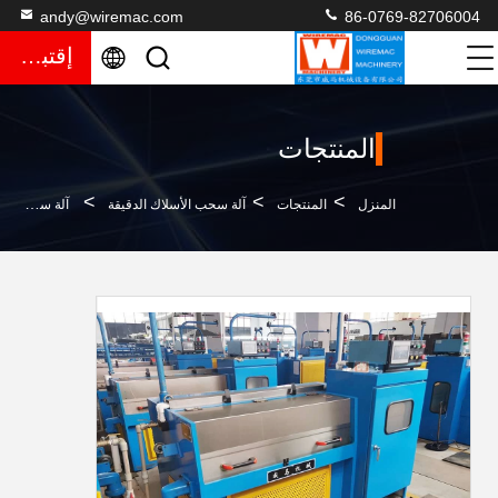
andy@wiremac.com
86-0769-82706004
إقتباس
المنتجات
>
>
>
المنزل
المنتجات
آلة سحب الأسلاك الدقيقة
آلة سحب الأسلاك الدقيقة الأوتوماتيكية بالكامل 400 فولت مع 4 كيلو وات