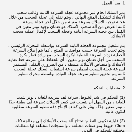
1. مبدأ العمل
يمر السلك الخام عبر مجموعة عجلة السرعة الثابتة وقالب سحب
الأسلاك لتشكيل المنتج النهائي ، ويتم نقله إلى عجلة السحب من خلال
عجلة توجيه الأسلاك بسرعة معينة من خلال آخر عجلة سرعة
ثابتة.الغرض من آلة سحب الأسلاك هو ضمان وجود توتر معين في
الفتيل بين عجلة السرعة الثابتة وعجلة السحب لإكمال عملية سحب
الأسلاك.
يتم تشغيل مجموعة العجلة الثابتة السرعة بواسطة المحرك الرئيسي ،
ويتم تحديد السرعة حسب مواصفات المنتج ، كما يتم إصلاح السرعة
الخطية.تزداد السرعة الخطية لبكرة السحب مع زيادة قطر بكرة
السحب.من أجل ضمان توتر معين ، أي للحفاظ على سرعة خط تغذية
الأسلاك وامتصاص الأسلاك متسقة ، من الضروري التقليل المستمر
لسرعة عجلة السحب لضمان سرعة استيعاب السلك عجلة السحب
ثابتة.يتم تحقيق تنظيم سرعة عجلة القيادة بواسطة محرك تنظيم
السرعة.
2. متطلبات التحكم
(1) التحكم في شد الخيوط: سرعة لف سريعة للغاية ، توتر شديد
للغاية ، من السهل أن يتسبب في كسر الأسلاك ؛سرعة لف بطيئة جدًا
، توتر صغير جدًا ، يؤثر على كفاءة الإنتاج.دقة تنظيم السرعة مطلوبة
لتكون عالية.
(2) قابلية تكييف النظام: تحتاج آلة سحب الأسلاك إلى معالجة 10-
70um خيوط بمواصفات مختلفة ، والمنتجات المختلفة لها متطلبات
مختلفة للتحكم في التوتر.