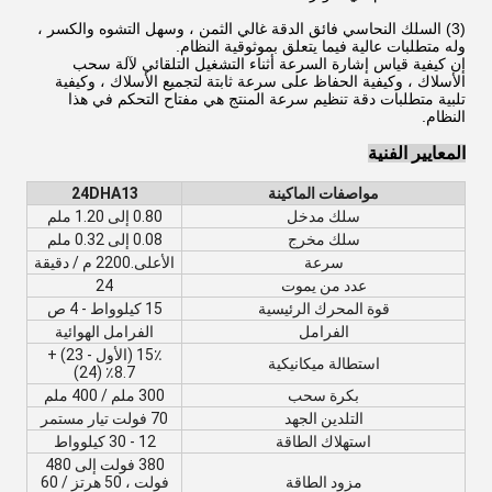
(3) السلك النحاسي فائق الدقة غالي الثمن ، وسهل التشوه والكسر ،
وله متطلبات عالية فيما يتعلق بموثوقية النظام.
إن كيفية قياس إشارة السرعة أثناء التشغيل التلقائي لآلة سحب
الأسلاك ، وكيفية الحفاظ على سرعة ثابتة لتجميع الأسلاك ، وكيفية
تلبية متطلبات دقة تنظيم سرعة المنتج هي مفتاح التحكم في هذا
النظام.
المعايير الفنية
مواصفات الماكينة
24DHA13
سلك مدخل
0.80 إلى 1.20 ملم
سلك مخرج
0.08 إلى 0.32 ملم
سرعة
الأعلى.2200 م / دقيقة
عدد من يموت
24
قوة المحرك الرئيسية
15 كيلوواط - 4 ص
الفرامل
الفرامل الهوائية
15٪ (الأول - 23) +
استطالة ميكانيكية
8.7٪ (24)
بكرة سحب
300 ملم / 400 ملم
التلدين الجهد
70 فولت تيار مستمر
استهلاك الطاقة
12 - 30 كيلوواط
380 فولت إلى 480
مزود الطاقة
فولت ، 50 هرتز / 60