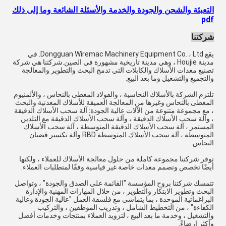
التعبئة والشحن والجودة والخدمة والأسئلة الشائعة وما إلى ذلك
pdf
شركتنا
يقع Dongguan Wiremac Machinery Equipment Co. ، Ltd. في
مدينة Houjie ، وهي مدينة تاريخية مشهورة في الصين.شركتنا هي شركة
تصنيع معدات الأسلاك والكابلات التي تدمج البحث والتطوير والمعالجة
والتجميع والتشغيل وما بعد البيع.
تلتزم الشركة بالأسلاك النحاسية ، والفولاذ المغطى بالنحاس ، والألمنيوم
المغطى بالنحاس وغيرها من المعالجة العميقة للأسلاك المعدنية والبحث
، مع مجموعة متنوعة من الآلات عالية الجودة: آلة سحب الأسلاك الدقيقة
، وآلة سحب الأسلاك الدقيقة ، وآلة سحب الأسلاك الدقيقة مع التلدين
المستمر ، آلة سحب الأسلاك الدقيقة المتوسطة ، آلة سحب الأسلاك
المتوسطة ، آلة سحب الأسلاك المتوسطة RBD وآلة تكسير قضبان
النحاس.
توفر شركتنا مجموعة كاملة من حلول معالجة الأسلاك للعملاء ، ولكنها
أيضًا تخصص وتصمم معدات خاصة غير قياسية وفقًا لمتطلبات العملاء.
تتمسك شركتنا بروح المؤسسة "القائمة على الصدق والجودة" ، وتواصل
البحث وتطوير الابتكار والتطوير ، من خلال المهارات المهنية والإدارة
البراغماتية الموحدة ، بما يتماشى مع فلسفة العمل "عالية الجودة وعالية
الكفاءة" ، من التخطيط الشامل ، وتدريب الموظفين ، والتركيب
والتشغيل ، وخدمة ما بعد البيع ، لتزويد العملاء بمنتجات وخدمات أفضل
وأكثر إرضاءً.