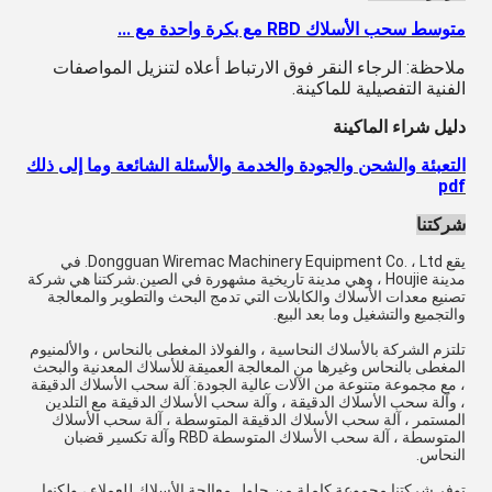
متوسط ​​سحب الأسلاك RBD مع بكرة واحدة مع ...
ملاحظة: الرجاء النقر فوق الارتباط أعلاه لتنزيل المواصفات
الفنية التفصيلية للماكينة.
دليل شراء الماكينة
التعبئة والشحن والجودة والخدمة والأسئلة الشائعة وما إلى ذلك
pdf
شركتنا
يقع Dongguan Wiremac Machinery Equipment Co. ، Ltd. في
مدينة Houjie ، وهي مدينة تاريخية مشهورة في الصين.شركتنا هي شركة
تصنيع معدات الأسلاك والكابلات التي تدمج البحث والتطوير والمعالجة
والتجميع والتشغيل وما بعد البيع.
تلتزم الشركة بالأسلاك النحاسية ، والفولاذ المغطى بالنحاس ، والألمنيوم
المغطى بالنحاس وغيرها من المعالجة العميقة للأسلاك المعدنية والبحث
، مع مجموعة متنوعة من الآلات عالية الجودة: آلة سحب الأسلاك الدقيقة
، وآلة سحب الأسلاك الدقيقة ، وآلة سحب الأسلاك الدقيقة مع التلدين
المستمر ، آلة سحب الأسلاك الدقيقة المتوسطة ، آلة سحب الأسلاك
المتوسطة ، آلة سحب الأسلاك المتوسطة RBD وآلة تكسير قضبان
النحاس.
توفر شركتنا مجموعة كاملة من حلول معالجة الأسلاك للعملاء ، ولكنها