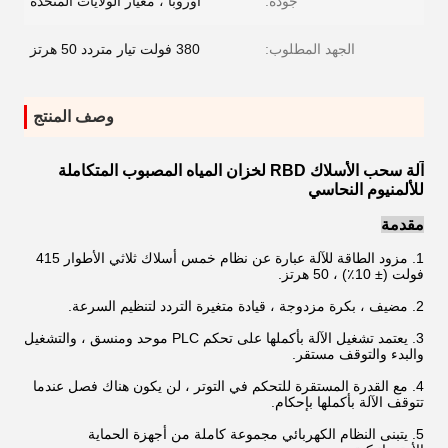
جودة:
أوروبا ، معيار الولايات المتحدة
الجهد المطلوب:
380 فولت تيار متردد 50 هرتز
وصف المنتج
آلة سحب الأسلاك RBD لخزان المياه المصبوب المتكاملة
للألمنيوم النحاسي
مقدمة
1. مزود الطاقة للآلة عبارة عن نظام خمس أسلاك ثلاثي الأطوار 415
فولت (± 10٪) ، 50 هرتز.
2. مضيف ، بكرة مزدوجة ، قيادة متغيرة التردد لتنظيم السرعة.
3. يعتمد تشغيل الآلة بأكملها على تحكم PLC موحد ومنسق ، والتشغيل
والبدء والتوقف مستقر.
4. مع القدرة المستقرة للتحكم في التوتر ، لن يكون هناك فصل عندما
تتوقف الآلة بأكملها بإحكام.
5. يتبنى النظام الكهربائي مجموعة كاملة من أجهزة الحماية