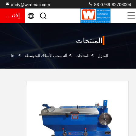
andy@wiremac.com
86-0769-82706004
إقتباس
المنتجات
>
>
>
المنزل
المنتجات
آلة سحب الأسلاك المتوسطة
Wiremac 9 Dies Rod Breakdown Machine ، 1200m / Min آلة سحب الأسلاك