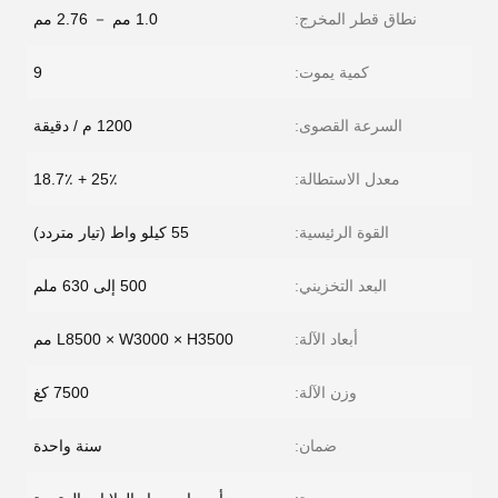
نطاق قطر المخرج:
1.0 مم － 2.76 مم
كمية يموت:
9
السرعة القصوى:
1200 م / دقيقة
معدل الاستطالة:
25٪ + 18.7٪
القوة الرئيسية:
55 كيلو واط (تيار متردد)
البعد التخزيني:
500 إلى 630 ملم
أبعاد الآلة:
L8500 × W3000 × H3500 مم
وزن الآلة:
7500 كغ
ضمان:
سنة واحدة