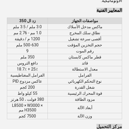
الأوتوماتيكية.
المعايير الفنية
مواصفات الجهاز
زد ال 350
ماكس مدخل الأسلاك
3.0 ملم / 3.5 ملم
نطاق سلك المخرج
1.0 مم - 2.76 مم
أقصى سرعة تشغيل
1200 م / دقيقة
حجم التخزين المؤقت
500-630 ملم
رقم الموت
9
قطر ماكس كابستان
350 ملم
قائد
دافع التروس
معدل الاستطالة
25٪ + 18.7٪
الفرامل
الفرامل المغناطيسية
نوع التحكم الكهربائي
عاكس مزدوج PID
شغل القدرة
200 كجم
قوة المحرك الرئيسية
55 كيلو واط
مزود الطاقة
380 فولت ، 50 هرتز
L8500 × W3000 ×
أبعاد الآلة
H3500 مم
وزن الآلة
7500 كجم
مركز التحميل