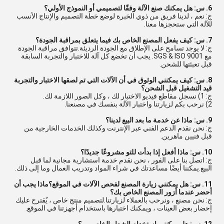
6. س: هل يمكنك صنع الآلة وفقًا لتصميمي أو النموذج الأولي؟
ج: نعم ، لدينا فريق من ذوي الخبرة لوضع خطة التصميم والإنتاج الأنسب
للآلة التي ستحجزها معنا.
7. س: كيف يفعل المصنع الخاص بك فيما يتعلق بمراقبة الجودة؟
ج: لا يوجد تسامح على الإطلاق مع الجودة الرديئة.تتوافق مراقبة الجودة
مع SGS & ISO 9001. يجب أن تخضع كل آلة للاختبار والتجربة السابقة
قبل تعبئتها للشحن.
8. س: كيف يمكنني الوثوق في أن الآلات التي تم لصقها الاختبار والتجربة
قيد التشغيل قبل الشحن؟
ج: 1) نسجل مقاطع فيديو الاختبار لك ، وكل الصور اللازمة لك.
2) نرحب بكم لزيارتنا واختبار الآلة بنفسك في مصنعنا.
9. س: ماذا عن خدمة ما بعد البيع لدينا؟
ج: نحن نقدم الدعم الفني عبر الإنترنت وكذلك الخدمات الخارجية من
قبل فنيين ماهرين.
10. س: ماذا أفعل إذا بدأت للتو مشروعًا جديدًا؟
ج: اتصل بنا على الفور ، نحن نقدم خدمة استشارية مجانية لما قبل
البيع.يمكننا أيضًا مساعدتك في شراء المواد وتدريب العمال وما إلى ذلك.
11. س: هل يمكنني زيارة المصنع لفحص الآلات في الموقع؟ماذا يجب أن
أحضر عندما أزور المصنع الخاص بك؟
ج: نحن مصنع ، ونرحب بالعملاء لزيارتنا.لتصميم منتج خاص ، يُقترح عليك
إحضار بعض العينات ، ويمكنك اختبارها باستخدام أجهزتنا في الموقع.