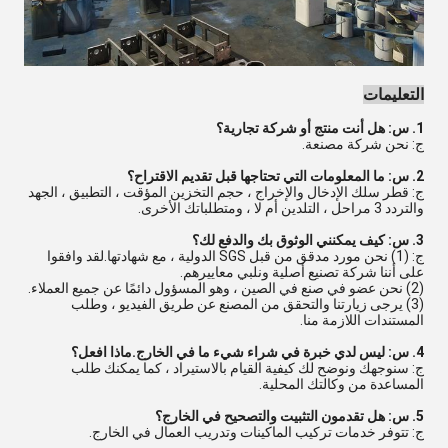
التعليمات
1. س: هل أنت منتج أو شركة تجارية؟
ج: نحن شركة مصنعة.
2. س: ما المعلومات التي تحتاجها قبل تقديم الاقتراح؟
ج: قطر سلك الإدخال والإخراج ، حجم التخزين المؤقت ، التطبيق ، الجهد
والتردد 3 مراحل ، التلدين أم لا ، ومتطلباتك الأخرى.
3. س: كيف يمكنني الوثوق بك والدفع لك؟
ج: (1) نحن مورد مدقق من قبل SGS الدولية ، مع شهادتها.لقد وافقوا
على أننا شركة تصنيع أصلية ونلبي معاييرهم.
(2) نحن عضو في صنع في الصين ، وهو المسؤول دائمًا عن جميع العملاء.
(3) يرجى زيارتنا والتحقق من المصنع عن طريق الفيديو ، وطلب
المستندات اللازمة منا.
4. س: ليس لدي خبرة في شراء شيء ما في الخارج.ماذا افعل؟
ج: سنوجهك ونوضح لك كيفية القيام بالاستيراد ، كما يمكنك طلب
المساعدة من وكالتك المحلية.
5. س: هل تقدمون التثبيت والتصحيح في الخارج؟
ج: تتوفر خدمات تركيب الماكينات وتدريب العمال في الخارج.