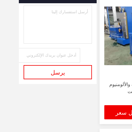
يرسل
والألومنيوم
ل سعر