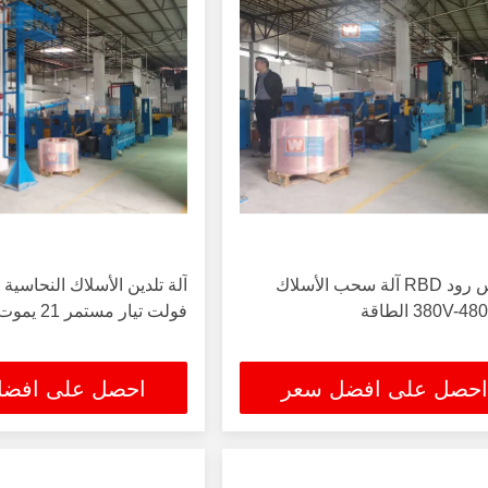
النحاس رود RBD آلة سحب الأسلاك
380 الطاقة
فولت تيار مستمر 21 يموت ضد الأكسدة
احصل على افضل سعر
احصل على افض