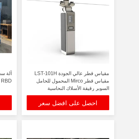
مقياس قطر عالي الجودة LST-101H
مقياس قطر Mirco المحمول للحامل
RBD الناتج 1.0-2.76mm
السوبر رقيقة الأسلاك النحاسية
احصل على افضل سعر