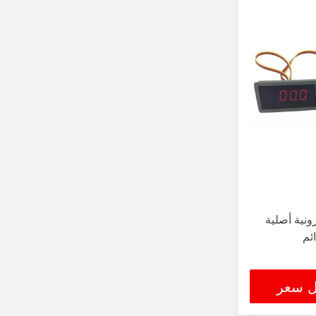
كترونية أصلية
ئم
ل سعر