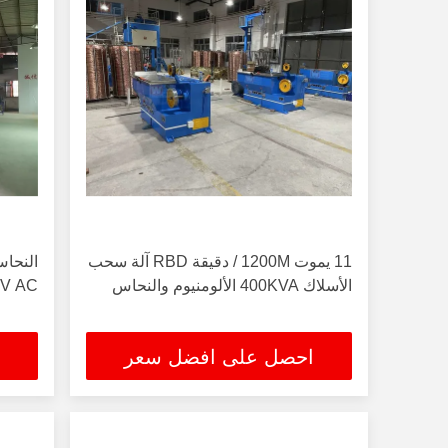
11 يموت 1200M / دقيقة RBD آلة سحب
الأسلاك 400KVA الألومنيوم والنحاس
V-480V AC
احصل على افضل سعر