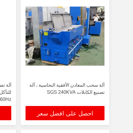
آلة سحب المعادن الأفقية النحاسية ، آلة
آلة تص
تصنيع الكابلات SGS 240KVA
60Hz
احصل على افضل سعر