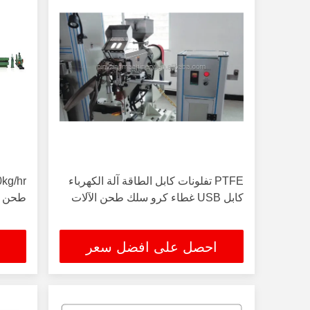
PTFE تفلونات كابل الطاقة آلة الكهرباء
كابل USB غطاء كرو سلك طحن الآلات
طحن ال
احصل على افضل سعر