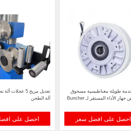
خدمة طويلة مغناطيسية مسحوق
تعديل مريح 5 عجلات 
هاز الأداء المستقر لـ Buncher
آلة الطحن
احصل على افضل سعر
احصل على افض