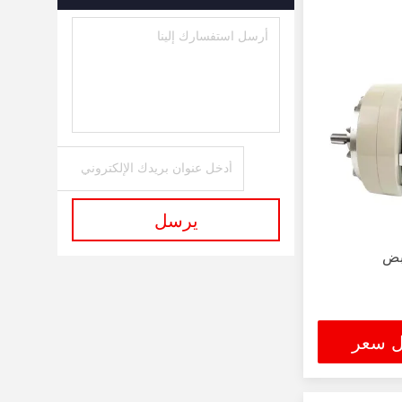
يرسل
قبض
ل سعر