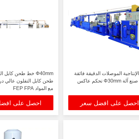
الإنتاجية الموصلات الدقيقة فائقة
Φ40mm خط طحن كابل 
تفلون صنع آلة Φ30mm تحكم عاكس
طحن كابل التفلون عالي در
مع المواد FEP FPA
احصل على افضل سعر
احصل على افض