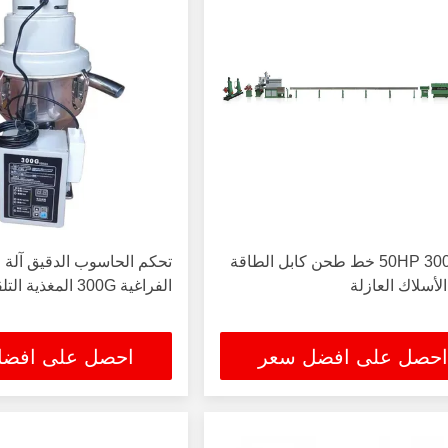
50HP 300kg/hr خط طحن كابل الطاقة
تحكم الحاسوب الدقيق آلة
أسلاك العازلة
الفراغية 300G المغذية التلقائية
احصل على افضل سعر
احصل على افض