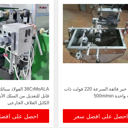
طابعة حبر فائقة السرعة 220 فولت ذات
38CrMoALA الفولا
دة 500m/min
قابل للتعديل من السلك الأ
الكابل الغلاف الخارجي
احصل على افضل سعر
احصل على افض