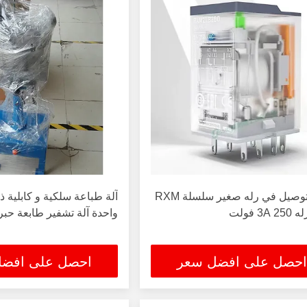
نوع التوصيل في رله صغير سلسلة RXM
آلة طباعة سلكية و كابلية 
3A فولت
واحدة آلة تشفير طابعة حبر
احصل على افضل سعر
احصل على افض