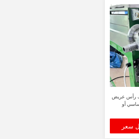
ذ سبائك رأس عريض
ساسي أو
ل سعر