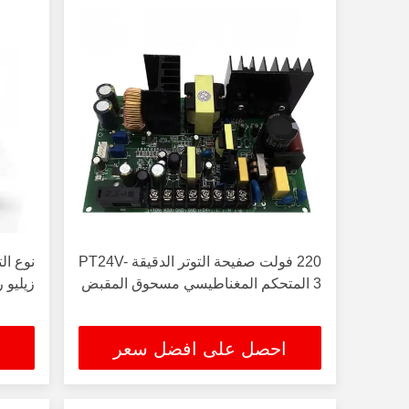
220 فولت صفيحة التوتر الدقيقة PT24V-
3 المتحكم المغناطيسي مسحوق المقبض
زيليو رله  250
احصل على افضل سعر