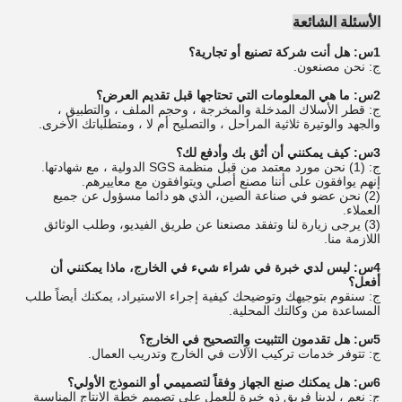
الأسئلة الشائعة
1س: هل أنت شركة تصنيع أو تجارية؟
ج: نحن مصنعون.
2س: ما هي المعلومات التي تحتاجها قبل تقديم العرض؟
ج: قطر الأسلاك المدخلة والمخرجة ، وحجم الملف ، والتطبيق ،
والجهد والوتيرة ثلاثية المراحل ، والتصليح أم لا ، ومتطلباتك الأخرى.
3س: كيف يمكنني أن أثق بك وأدفع لك؟
ج: (1) نحن مورد معتمد من قبل منظمة SGS الدولية ، مع شهادتها.
إنهم يوافقون على أننا مصنع أصلي ويتوافقون مع معاييرهم.
(2) نحن عضو في صناعة الصين، الذي هو دائما مسؤول عن جميع
العملاء.
(3) يرجى زيارة لنا وتفقد مصنعنا عن طريق الفيديو، وطلب الوثائق
اللازمة منا.
4س: ليس لدي خبرة في شراء شيء في الخارج، ماذا يمكنني أن
أفعل؟
ج: سنقوم بتوجيهك وتوضيحك كيفية إجراء الاستيراد، يمكنك أيضاً طلب
المساعدة من وكالتك المحلية.
5س: هل تقدمون التثبيت والتصحيح في الخارج؟
ج: تتوفر خدمات تركيب الآلات في الخارج وتدريب العمال.
6س: هل يمكنك صنع الجهاز وفقاً لتصميمي أو النموذج الأولي؟
ج: نعم ، لدينا فريق ذو خبرة للعمل على تصميم خطة الإنتاج المناسبة