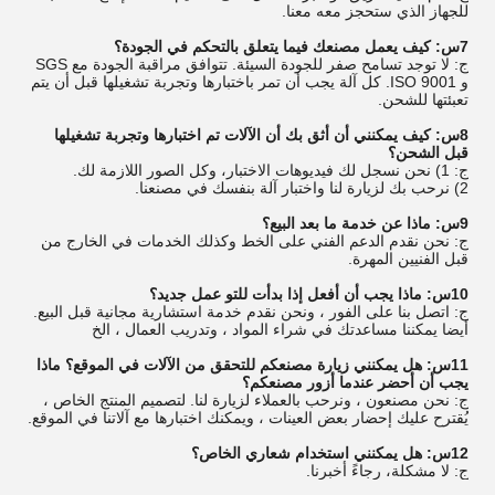
للجهاز الذي ستحجز معه معنا.
7س: كيف يعمل مصنعك فيما يتعلق بالتحكم في الجودة؟
ج: لا توجد تسامح صفر للجودة السيئة. تتوافق مراقبة الجودة مع SGS
و ISO 9001. كل آلة يجب أن تمر باختبارها وتجربة تشغيلها قبل أن يتم
تعبئتها للشحن.
8س: كيف يمكنني أن أثق بك أن الآلات تم اختبارها وتجربة تشغيلها
قبل الشحن؟
ج: 1) نحن نسجل لك فيديوهات الاختبار، وكل الصور اللازمة لك.
2) نرحب بك لزيارة لنا واختبار آلة بنفسك في مصنعنا.
9س: ماذا عن خدمة ما بعد البيع؟
ج: نحن نقدم الدعم الفني على الخط وكذلك الخدمات في الخارج من
قبل الفنيين المهرة.
10س: ماذا يجب أن أفعل إذا بدأت للتو عمل جديد؟
ج: اتصل بنا على الفور ، ونحن نقدم خدمة استشارية مجانية قبل البيع.
أيضا يمكننا مساعدتك في شراء المواد ، وتدريب العمال ، الخ
11س: هل يمكنني زيارة مصنعكم للتحقق من الآلات في الموقع؟ ماذا
يجب أن أحضر عندما أزور مصنعكم؟
ج: نحن مصنعون ، ونرحب بالعملاء لزيارة لنا. لتصميم المنتج الخاص ،
يُقترح عليك إحضار بعض العينات ، ويمكنك اختبارها مع آلاتنا في الموقع.
12س: هل يمكنني استخدام شعاري الخاص؟
ج: لا مشكلة، رجاءً أخبرنا.