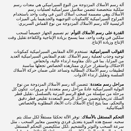
آلة رسم الأسلاك المزدوجة من النوع السيراميكي هي معدات رسم
سلكية متخصصة تتضمن سلاسل سيراميكية لعمليات رسم
الأسلاك.وهي مصممة لسحب أسلاك اثنين في وقت واحد باستخدام
المراوح السيراميكية كالمكونات التوجيهية والجذبفيما يلي الميزات
الرئيسية لآلة رسم الأسلاك المزدوجة من نوع القماش السريري:
القدرة على رسم الأسلاك التوأم
: تم تصميم الجهاز خصيصاً لسحب
سلكين في وقت واحد، مما يسمح بزيادة الإنتاجية والكفاءة.تقليل وقت
الإنتاج وزيادة الإنتاج.
القوالب السيراميكية
: تستخدم الآلة المقابس السيراميكية كمكونات
توجيه وجذب لعملية رسم الأسلاك. تقدم المقابس السيراميكية العديد
من المزايا، بما في ذلك مقاومة ارتداء عالية، وانخفاض
الاحتكاك،واستقرار حراري ممتازهذه الخصائص تجعلها مناسبة
لتطبيقات رسم الأسلاك المطالبة وتساعد على ضمان حركة الأسلاك
السلسة وتقليل ارتداء الأدوات.
مراحل رسم متعددة
: تتضمن آلة رسم الأسلاك المزدوجة من نوع
البولية السيراميكية عادةً مراحل رسم متعددة أو مرورات. تتكون كل
مرحلة من سلسلة من قطع الرسم المرتبة بالتسلسل ،تقليل قطر
السلك تدريجياًوتضمن مراحل الرسم المتعددة تقليص قطر دقيق
والتحكم، مما يتيح إنتاج الأسلاك ذات الأبعاد المطلوبة والخصائص
الميكانيكية.
التحكم المستقل بالأسلاك
: توفر الآلة تحكمًا مستقلًا لكل سلك يتم
سحبه. تسمح هذه الميزة بتعديل فردي وتحسين معايير السحب ، مثل
سرعة السحب والتوتر والتشحيم ،لكل سلكيضمن التحكم المستقل