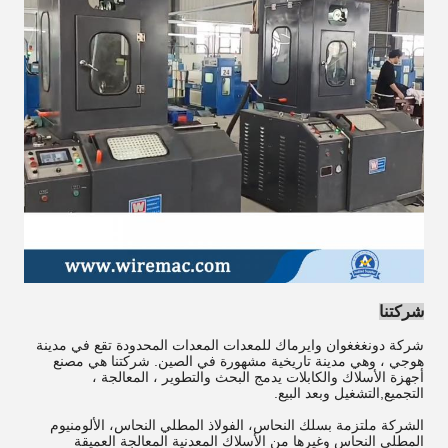
شركتنا
شركة دونغغغوان وايرماك للمعدات المعدات المحدودة تقع في مدينة
هوجي ، وهي مدينة تاريخية مشهورة في الصين. شركتنا هي مصنع
أجهزة الأسلاك والكابلات يدمج البحث والتطوير ، المعالجة ،
التجميع,التشغيل وبعد البيع.
الشركة ملتزمة بسلك النحاس، الفولاذ المطلي النحاس، الألومنيوم
المطلي النحاس وغيرها من الأسلاك المعدنية المعالجة العميقة