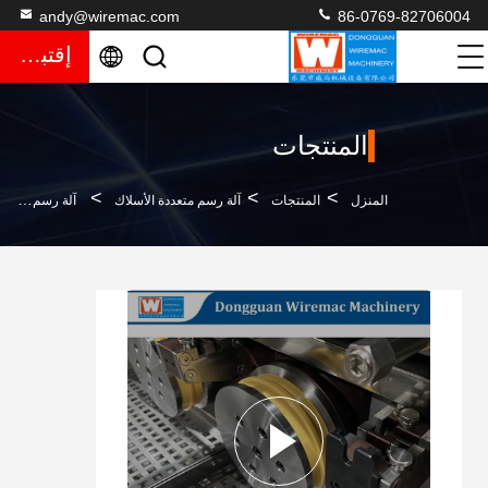
andy@wiremac.com
86-0769-82706004
إقتباس
المنتجات
>
>
>
المنزل
المنتجات
آلة رسم متعددة الأسلاك
آلة رسم سلك مزدوج من نوع القماش السيراميكي مع استهلاك طاقة منخفض