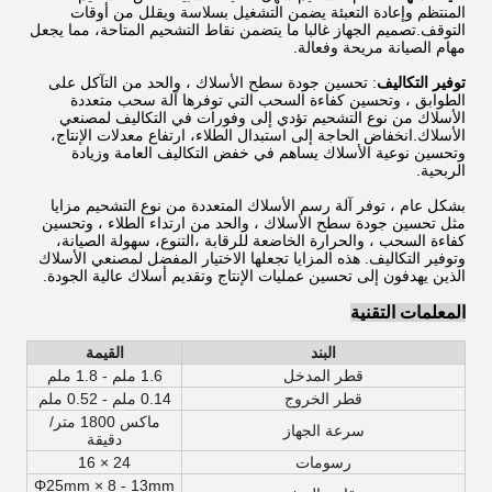
المنتظم وإعادة التعبئة يضمن التشغيل بسلاسة ويقلل من أوقات
التوقف.تصميم الجهاز غالبا ما يتضمن نقاط التشحيم المتاحة، مما يجعل
مهام الصيانة مريحة وفعالة.
توفير التكاليف
: تحسين جودة سطح الأسلاك ، والحد من التآكل على
الطوابق ، وتحسين كفاءة السحب التي توفرها آلة سحب متعددة
الأسلاك من نوع التشحيم تؤدي إلى وفورات في التكاليف لمصنعي
الأسلاك.انخفاض الحاجة إلى استبدال الطلاء، ارتفاع معدلات الإنتاج،
وتحسين نوعية الأسلاك يساهم في خفض التكاليف العامة وزيادة
الربحية.
بشكل عام ، توفر آلة رسم الأسلاك المتعددة من نوع التشحيم مزايا
مثل تحسين جودة سطح الأسلاك ، والحد من ارتداء الطلاء ، وتحسين
كفاءة السحب ، والحرارة الخاضعة للرقابة ،التنوع، سهولة الصيانة،
وتوفير التكاليف. هذه المزايا تجعلها الاختيار المفضل لمصنعي الأسلاك
الذين يهدفون إلى تحسين عمليات الإنتاج وتقديم أسلاك عالية الجودة.
المعلمات التقنية
البند
القيمة
قطر المدخل
1.6 ملم - 1.8 ملم
قطر الخروج
0.14 ملم - 0.52 ملم
ماكس 1800 متر/
سرعة الجهاز
دقيقة
رسومات
24 × 16
Φ25mm × 8 - 13mm