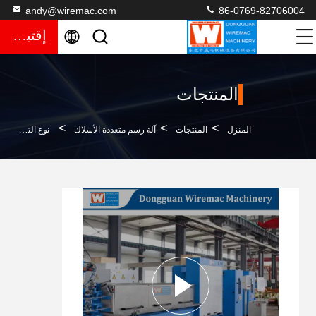
andy@wiremac.com
86-0769-82706004
إقتباس
المنتجات
>
>
>
المنزل
المنتجات
آلة رسم متعددة الأسلاك
نوع التشحيم 24D آلة رسم سلك متعددة مع التحكم في PLC