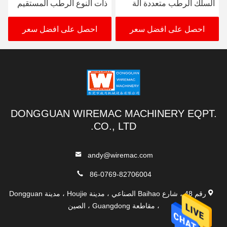
ذات النوع الرطب المستقيم
ذات النوع في الخط مع 2
مع محفز عبر الإنترنت
مقطوعات للنحاس /
الألومنيوم
احصل على افضل سعر
احصل على افضل سعر
DONGGUAN WIREMAC MACHINERY EQPT.
CO., LTD.
andy@wiremac.com
86-0769-82706004
رقم 48 ، شارع Baihao الصناعي ، مدينة Houjie ، مدينة Dongguan
، مقاطعة Guangdong ، الصين