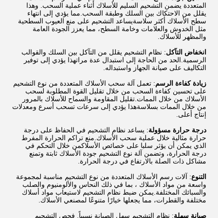
المتعددة يضمن التشحيم السليم للأسلاك أثناء عملية السحب. وهذا
يقلل من الاحتكاك بين السلك وطبقة السحب.مما يؤدي إلى انتهاء
سطح الأسلاك أكثر سلاسةيساعد التشحيم على منع العيوب السطحية
مثل الخدوش والعلامات وخامة السطح، مما يعزز الجودة العامة
والمظهر للأسلاك.
انخفاض التآكل
: نظام التشحيم يقلل من التآكل بين السلك والقوالب
الرسمية.الحد من الحاجة إلى استبدال عدة مراتهذا يؤدي إلى توفير
التكاليف على صيانة الجهاز واستبداله.
زيادة كفاءة الرسم
: تعمل آلة سحب الأسلاك المتعددة من نوع التشحيم
على تحسين كفاءة السحب من خلال تقليل القوة المطلوبة لسحب
الأسلاك من خلال الممات.تقليل المقاومة والسماح للأسلاك بالمرور
من خلال الممات بسلاسةهذا يؤدي إلى سرعات تسحب أسرع ومعدلات
إنتاج أعلى.
درجة حرارة مسؤولة
: يساعد نظام التشحيم في الحفاظ على درجة
حرارة مثالية خلال عملية سحب الأسلاك.منع تراكم الحرارة المفرط
الذي يمكن أن يؤثر سلبا على خصائص الأسلاكمن خلال التحكم في
درجة الحرارة، وتضمن آلة نوع التشحيم جودة الأسلاك ثابتة وتمنع
مشاكل ذات الصلة بالارتفاع في درجة الحرارة.
التنوع
: آلات رسم الأسلاك المتعددة من نوع التشحيم مناسبة لمجموعة
واسعة من مواد الأسلاك ، بما في ذلك النحاس والألومنيوم والصلب
والسبائك المختلفة.يمكن ضبط نظام التشحيم لاستيعاب مواد أسلاك
مختلفة والقطرات، مما يجعلها خيارًا متنوعًا لمصنعي الأسلاك.
صيانة سهلة
: نظام التشحيم سهل الصيانة نسبياً. فحص التشحيم