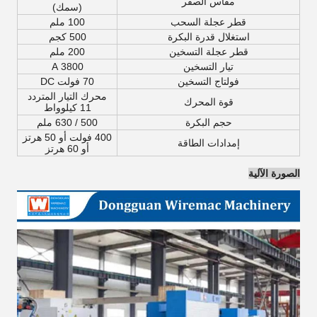
مقاس الصفر
(سمك)
قطر عجلة السحب
100 ملم
استغلال قدرة البكرة
500 كجم
قطر عجلة التسخين
200 ملم
تيار التسخين
3800 A
فولتاج التسخين
70 فولت DC
محرك التيار المتردد
قوة المحرك
11 كيلوواط
حجم البكرة
500 / 630 ملم
400 فولت أو 50 هرتز
إمدادات الطاقة
أو 60 هرتز
الصورة الآلية