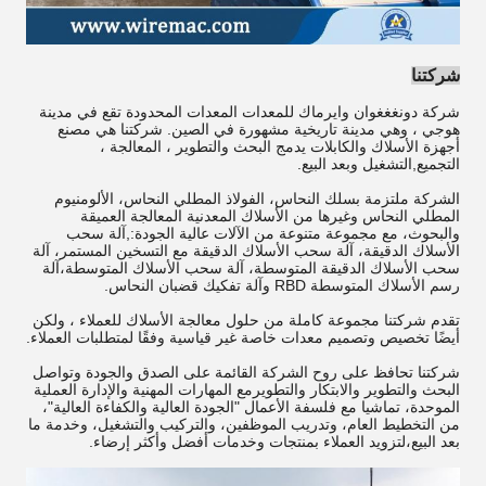
شركتنا
شركة دونغغغوان وايرماك للمعدات المعدات المحدودة تقع في مدينة
هوجي ، وهي مدينة تاريخية مشهورة في الصين. شركتنا هي مصنع
أجهزة الأسلاك والكابلات يدمج البحث والتطوير ، المعالجة ،
التجميع,التشغيل وبعد البيع.
الشركة ملتزمة بسلك النحاس، الفولاذ المطلي النحاس، الألومنيوم
المطلي النحاس وغيرها من الأسلاك المعدنية المعالجة العميقة
والبحوث، مع مجموعة متنوعة من الآلات عالية الجودة:,آلة سحب
الأسلاك الدقيقة، آلة سحب الأسلاك الدقيقة مع التسخين المستمر، آلة
سحب الأسلاك الدقيقة المتوسطة، آلة سحب الأسلاك المتوسطة،آلة
رسم الأسلاك المتوسطة RBD وآلة تفكيك قضبان النحاس.
تقدم شركتنا مجموعة كاملة من حلول معالجة الأسلاك للعملاء ، ولكن
أيضًا تخصيص وتصميم معدات خاصة غير قياسية وفقًا لمتطلبات العملاء.
شركتنا تحافظ على روح الشركة القائمة على الصدق والجودة وتواصل
البحث والتطوير والابتكار والتطويرمع المهارات المهنية والإدارة العملية
الموحدة، تماشيا مع فلسفة الأعمال "الجودة العالية والكفاءة العالية"،
من التخطيط العام، وتدريب الموظفين، والتركيب والتشغيل، وخدمة ما
بعد البيع،لتزويد العملاء بمنتجات وخدمات أفضل وأكثر إرضاء.