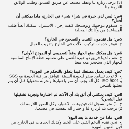
(3) يرجى زيارة لنا وتفقد مصنعنا عن طريق الفيديو، وطلب الوثائق
اللازمة منا.
4س: ليس لدي خبرة في شراء شيء في الخارج، ماذا يمكنني أن
أفعل؟
ج: سنقوم بتوجيهك وتوضيحك كيفية إجراء الاستيراد، يمكنك أيضاً طلب
المساعدة من وكالتك المحلية.
5س: هل تقدمون التثبيت والتصحيح في الخارج؟
ج: تتوفر خدمات تركيب الآلات في الخارج وتدريب العمال.
6س: هل يمكنك صنع الجهاز وفقاً لتصميمي أو النموذج الأولي؟
ج: نعم ، لدينا فريق ذو خبرة للعمل على تصميم خطة الإنتاج المناسبة
للجهاز الذي ستحجز معه معنا.
7س: كيف يعمل مصنعك فيما يتعلق بالتحكم في الجودة؟
ج: لا توجد تسامح صفر للجودة السيئة. تتوافق مراقبة الجودة مع SGS
و ISO 9001. كل آلة يجب أن تمر باختبارها وتجربة تشغيلها قبل أن يتم
تعبئتها للشحن.
8س: كيف يمكنني أن أثق بك أن الآلات تم اختبارها وتجربة تشغيلها
قبل الشحن؟
ج: 1) نحن نسجل لك فيديوهات الاختبار، وكل الصور اللازمة لك.
2) نرحب بك لزيارة لنا واختبار آلة بنفسك في مصنعنا.
9س: ماذا عن خدمة ما بعد البيع؟
ج: نحن نقدم الدعم الفني على الخط وكذلك الخدمات في الخارج من
قبل الفنيين المهرة.