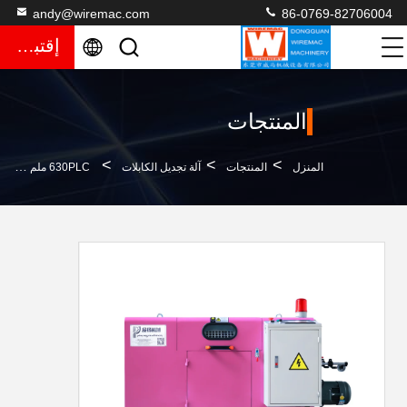
andy@wiremac.com
86-0769-82706004
إقتباس
المنتجات
>
>
>
المنزل
المنتجات
آلة تجديل الكابلات
630PLC ملم آلة التجميع السريع لإنتاج سلك بناء