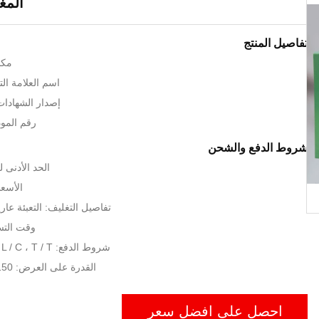
المغزل 
تفاصيل المنتج
مكا
اسم العلامة التجارية
إصدار الشهادات: , CE, UL
رقم الموديل: 1
شروط الدفع والشحن
الحد الأدنى لكمية:
الأسعا
تفاصيل التغليف: التعبئة عار
وقت التسليم: 25
شروط الدفع: L / C ، T / T ، ويسترن يونيون
القدرة على العرض: 150 مجموعة / شهر
احصل على افضل سعر