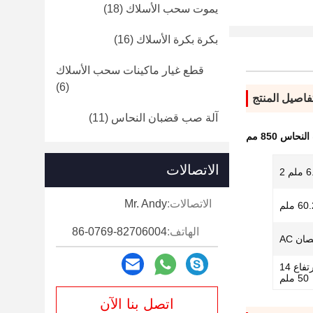
يموت سحب الأسلاك
(18)
بكرة بكرة الأسلاك
(16)
قطع غيار ماكينات سحب الأسلاك
(6)
فاصيل المنتج
آلة صب قضبان النحاس
(11)
نحاس 850 مم
الاتصالات
الاتصالات:
Mr. Andy
الهاتف:
86-0769-82706004
الطول 3235 × العرض 1950 × الارتفاع 14
50 ملم
اتصل بنا الآن