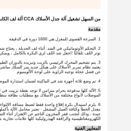
من السهل تشغيل آلة جدل الأسلاك CCA آلة لف الكابلات
مقدمة
1. السرعة القصوى للمغزل هي 1600 دورة في الدقيقة.
2. التحكم الأوتوماتيكي في الشد: أثناء لف الجديلة ، يحتاج
توتر اللف تلقائيًا ؛اجعل شد اللف لزي البكرة بالكامل ، ويمك
3. يتم تشحيم المحرك الرئيسي بالزيت وتبريده بالدوران الطبيعي ، والذي يمكن أن يطيل بشكل فعال عمر خدمة محمل المحور الرئيسي.
يعتمد نظام تمرير الأسلاك على هيكل جديد.يمر السلك مباشر
عن فشل عجلة توجيه الزاوية على لوحة الألومنيوم.
4. تم وضع ثلاثة أجهزة شد في الماكينة لضمان استدارة الموصل بعد الجدل وتقليل فقد المواد العازلة.
5. الآلة كلها مدفوعة بحزام متزامن.لا توجد نقطة تزييت في 
الموصلات لأنواع مختلفة من الأسلاك مع متطلبات نظافة سطحي
6. يلزم استبدال بكرة إقلاع واحدة فقط لضبط مسافة الالتو
معدل الخطأ وكثافة العمل المشغل · تعتبر محامل الآلة بأكمل
الكهرومغناطيسية والرافعة الهيدروليكية كلها علامات تجارية
المعايير الفنية