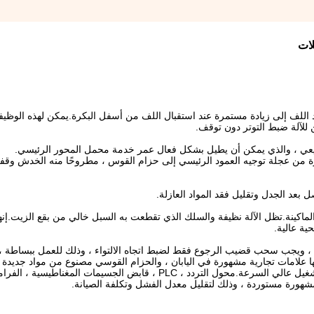
 شد اللف إلى زيادة مستمرة عند استقبال اللف من أسفل البكرة.يمكن لهذه الوظي
ن للآلة ضبط التوتر دون توقف.
ة من عجلة توجيه العمود الرئيسي إلى حزام القوس ، مطروحًا منه الخدش وقفز 
الماكينة.تظل الآلة نظيفة والسلك الذي تقطعت به السبل خالي من بقع الزيت.إنه
ة عالية.
اء ، ويجب سحب قضيب الرجوع فقط لضبط اتجاه الالتواء ، وذلك للعمل ببساطة ، 
ها علامات تجارية مشهورة في اليابان ، والحزام القوسي مصنوع من مواد جديدة ت
جيدة ، وذلك لتجنب قفز المخزون الناجم عن الاهتزاز أثناء التشغيل عالي السرعة.محول التردد ، PLC ، قابض الجسيمات المغناطيسية ، 
 مشهورة مستوردة ، وذلك لتقليل معدل الفشل وتكلفة الصيانة.