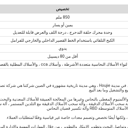
تخصيص
850 ملم
يمين أو يسار
وحدة محرك حلقة التدحرج ، درجة اللف والعرض قابلة للتعديل
الكبح التلقائي باستخدام الخط القصير الداخلي والخارجي للفرامل
يدوي
أقل من 80 ديسيبل
 الأسلاك النحاسية متعددة الأشرطة ، وأسلاك cca ، والأسلاك المطلية بالقصدير ، إلخ.
يقع Dongguan Wiremac Machinery Equipment Co. ، Ltd. في مدينة Houjie ، وهي مدينة تاريخية مشهورة في الصين.شركتنا هي
 والتشغيل وما بعد البيع.
والألمنيوم المغطى بالنحاس وغيرها من المعالجة العميقة للأسلاك المعدنية والبح
آلة سحب الأسلاك الدقيقة ، وآلة سحب الأسلاك الدقيقة مع التلدين المستمر ، آلة
آلة تكسير قضبان النحاس.
 ولكنها أيضًا تخصص وتصمم معدات خاصة غير قياسية وفقًا لمتطلبات العملاء.
اصل البحث وتطوير الابتكار والتطوير ، من خلال المهارات المهنية والإدارة البر