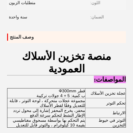
اللون:
متطلبات الزبون
الضمان:
سنة واحدة
وصف المنتج
منصة تخزين الأسلاك
العمودية
المواصفات:
قطر Φ300mm
عجلة تخزين الأسلاك
ب كمية: 5 + 4 جولات تركيبة
مجموعة عجلات متحركة ، لوحة التوتر ، قابلة
تحكم التوتر
للتعديل وفقًا لقطر الأسلاك
محفز، يخرج المحفز إشارة إلى محول تردد
الارتباط
الإطار النشط لتحكم سرعة الدفع
التوتر في خيوط
يتم التحكم بها بواسطة مسحوق مغناطيسي
التخزين
بقيمة 10 كيلوغرام ، والتوتر قابل للتعديل