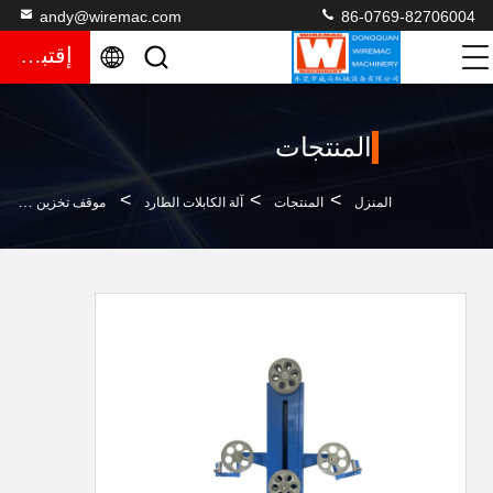
andy@wiremac.com
86-0769-82706004
إقتباس
المنتجات
>
>
>
المنزل
المنتجات
آلة الكابلات الطارد
موقف تخزين 2m 10KG موقف تخزين مغناطيسي عمودي مجهز بمقياس الطاقة