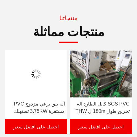
منتجاتنا
منتجات مماثلة
SGS PVC كابل الطارد آلة
آلة بثق برغي مزدوج PVC
تخزين طول 180m ل THW
مستقرة 3.75KW تستهلك
VCT
الطاقة
احصل على افضل سعر
احصل على افضل سعر