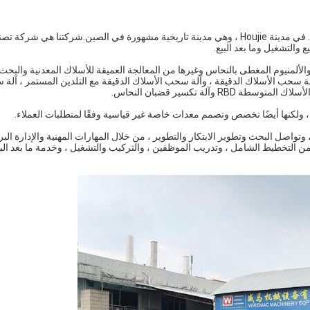
يقع Dongguan Wiremac Machinery Equipment Co. ، Ltd. في مدينة Houjie ، وهي مدينة تاريخية مشهورة في الصين.شركتنا هي
 والتشغيل وما بعد البيع.
والألمنيوم المغطى بالنحاس وغيرها من المعالجة العميقة للأسلاك المعدنية والبح
آلة سحب الأسلاك الدقيقة ، وآلة سحب الأسلاك الدقيقة مع التلدين المستمر ، آلة
آلة تكسير قضبان النحاس.
 ولكنها أيضًا تخصص وتصمم معدات خاصة غير قياسية وفقًا لمتطلبات العملاء.
اصل البحث وتطوير الابتكار والتطوير ، من خلال المهارات المهنية والإدارة البر
 من التخطيط الشامل ، وتدريب الموظفين ، والتركيب والتشغيل ، وخدمة ما بعد البيع