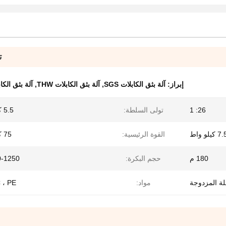
ت
إبراز:
آلة بثق الكابلات SGS
,
آلة بثق الكابلات THW
,
آلة بثق الكابلات m
26: 1
تولى السلطة:
5.5 كيلو واط
7 كيلو واط
القوة الرئيسية:
75 كيلو واط
180 م
حجم البكرة:
800-1250
لة المزدوجة
مواد:
VC ، PE