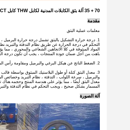
70 + 35 آلة بثق الكابلات المدنية لكابل THW كابل VCT
مقدمة
معلمات عملية البثق
1. درجة حرارة التشكيل بالبثق تشمل درجة حرارة البرميل ،
التحكم في درجة الحرارة عن طريق نظام التدفئة والتبريد.نظرً
المواد المبثوقة في كلا الاتجاهين الشعاعي والمحوري ، مما 
باهت.من أجل ضمان جودة المنتجات ، يجب أن تكون درجة ال
2. الضغط الناتج عن هيكل البرغي والبرميل ومقاومة رأس الماكينة وشاشة التصفية ولوحة الترشيح ، يوجد ضغط داخل البلاستيك.
3. معدل البثق كتلة أو طول البلاستيك المبثوق بواسطة قالب
والبرميل ، سرعة اللولب ، التدفئة ، نظام التبريد وخصائص ال
معدل البثق أيضًا ، مما يؤثر على هندسة المنتج وحجمه.هناك
المسمار بشكل صحيح ، ويجب التحكم في نظام التدفئة والتبري
آلة الصورة