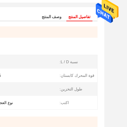
تفاصيل المنتج
وصف المنتج
نسبة L / D:
قوة المحرك كابستان:
.5
طول التخزين:
اكتب:
نوع العج