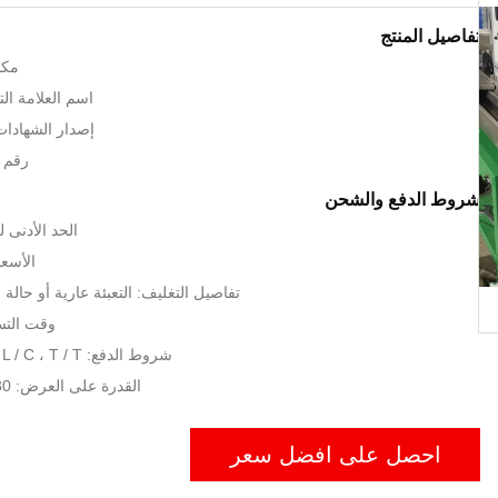
تفاصيل المنتج
مكا
اسم العلامة التجارية
إصدار الشهادات: , CE, UL
رقم ال
شروط الدفع والشحن
الحد الأدنى لكمية:
الأسعا
تفاصيل التغليف: التعبئة عارية أو حال
وقت التسليم: 25
شروط الدفع: L / C ، T / T ، ويسترن يونيون
القدرة على العرض: 30 مجموعة / شهر
احصل على افضل سعر