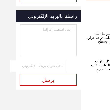
راسلنا بالبريد الإلكتروني
برميل.يتم
تقلب درجة حرارة
قي وسطح
كل اللولب
اللولب.يتقلب
جب تصميم
يرسل