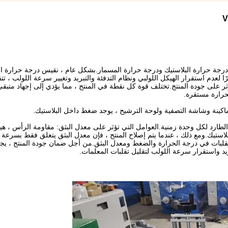
 درجة حرارة البلاستيك ودرجة حرارة المسمار.بشكل عام ، نقيس درجة حرارة ال
ا لعدم استقرار الهيكل اللولبي ونظام التدفئة والتبريد وتغيير سرعة اللولب ، ت
يؤثر على جودة المنتج.تختلف قوة كل نقطة في المنتج ، مما يؤدي إلى إجهاد متب
حرارة مستقرة.
 الطارد لكل وحدة زمنية.العوامل التي تؤثر على معدل البثق: مقاومة الرأس ، هي
بلاستيك.ومع ذلك ، عندما يتم إصلاح المنتج ، فإن معدل البثق يتعلق فقط بسرعة 
 تقلبات في درجة الحرارة والضغط ومعدل البثق.من أجل ضمان جودة المنتج ، ي
د واستقرار سرعة اللولب لتقليل تقلبات المعلمات.