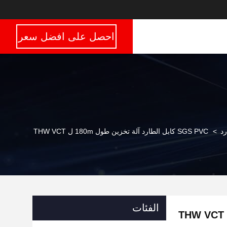
احصل على افضل سعر
رد
>
SGS PVC كابل الطارد آلة تخزين طول 180m ل THW VCT
الفئات