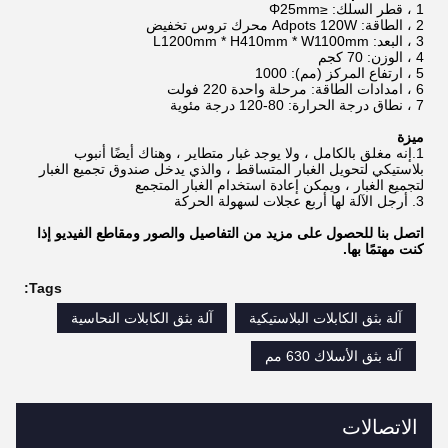
1 ، قطر السلك: ≤Φ25mm
2 ، الطاقة: Adpots 120W محرك تروس تخفيض
3 ، البعد: L1200mm * H410mm * W1100mm
4 ، الوزن: 70 كجم
5 ، ارتفاع المركز (مم): 1000
6 ، امدادات الطاقة: مرحلة واحدة 220 فولت
7 ، نطاق درجة الحرارة: 80-120 درجة مئوية
ميزة
1.إنه مغلق بالكامل ، ولا يوجد غبار متطاير ، وهناك أيضًا أنبوب
بلاستيكي لتحويل الغبار المتساقط ، والذي يدخل صندوق تجميع الغبار
لتجميع الغبار ، ويمكن إعادة استخدام الغبار المتجمع
3. أرجل الآلة لها أربع عجلات لسهولة الحركة
اتصل بنا للحصول على مزيد من التفاصيل والصور ومقاطع الفيديو إذا
كنت مهتمًا بها.
Tags:
آلة بثق الكابلات البلاستيكية
آلة بثق الكابلات النحاسية
آلة بثق الأسلاك 630 مم
الاتصالات