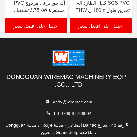
SGS PVC كابل الطارد آلة
آلة بثق برغي مزدوج PVC
تخزين طول 180m ل THW
مستقرة 3.75KW تستهلك
VCT
الطاقة
احصل على افضل سعر
احصل على افضل سعر
DONGGUAN WIREMAC MACHINERY EQPT.
CO., LTD.
andy@wiremac.com
86-0769-82706004
رقم 48 ، شارع Baihao الصناعي ، مدينة Houjie ، مدينة Dongguan
، مقاطعة Guangdong ، الصين