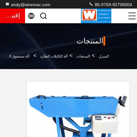
andy@wiremac.com
86-0769-82706004
إقتباس
المنتجات
>
>
>
المنزل
المنتجات
آلة الكابلات الطارد
آلة مسحوق الكابلات XLPE عالية الأداء لآلات صنع أسلاك خط البثق