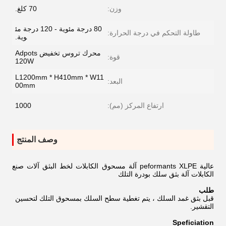
وزن:
70 كلغ.
80 درجة مئوية - 120 درجة مئ
طاولة التحكم في درجة الحرارة:
وية.
محرك تروس تخفيض Adpots
قوة:
120W
L1200mm * H410mm * W11
البعد:
00mm
ارتفاع المركز (مم):
1000
وصف المنتج
عالية peformants XLPE آلة مسحوق الكابلات لخط البثق آلات صنع
الكابلات آلة بثق سلك بودرة التلك
طلب
قبل بثق غمد السلك ، يتم تغطية سطح السلك بمسحوق التلك لتحسين
التقشير.
Speficiation