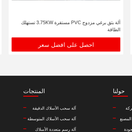
آلة بثق برغي مزدوج PVC مستقرة 3.75KW تستهلك
الطاقة
احصل على افضل سعر
حولنا
المنتجات
كة
آلة سحب الأسلاك الدقيقة
المصنع
آلة سحب الأسلاك المتوسطة
جودة
آلة رسم متعددة الأسلاك