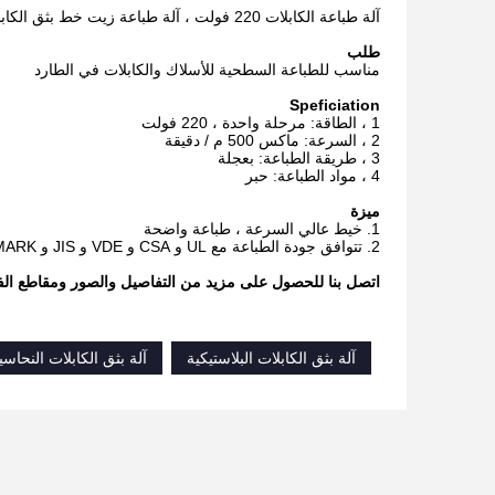
آلة طباعة الكابلات 220 فولت ، آلة طباعة زيت خط بثق الكابلات الكهربائية
طلب
مناسب للطباعة السطحية للأسلاك والكابلات في الطارد
Speficiation
1 ، الطاقة: مرحلة واحدة ، 220 فولت
2 ، السرعة: ماكس 500 م / دقيقة
3 ، طريقة الطباعة: بعجلة
4 ، مواد الطباعة: حبر
ميزة
1. خيط عالي السرعة ، طباعة واضحة
2. تتوافق جودة الطباعة مع UL و CSA و VDE و JIS و T-MARK وغيرها من الخيوط
اتصل بنا للحصول على مزيد من التفاصيل والصور ومقاطع الفيدي
آلة بثق الكابلات البلاستيكية
آلة بثق الكابلات النحاسي