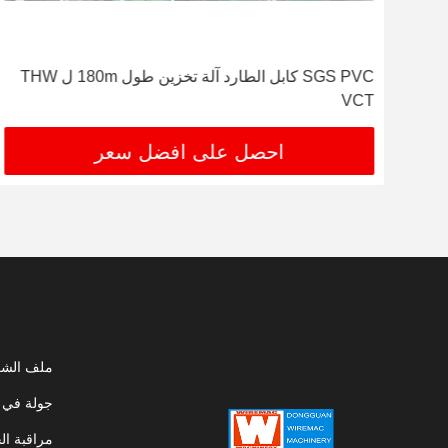
ابلات البلاستيكية العملية قوة المحرك 7.5KW
SGS PVC كابل الطارد آلة تخزين طول 180m ل THW
VCT
احصل على افضل سعر
ملف الشر
جولة في 
مراقبة ال