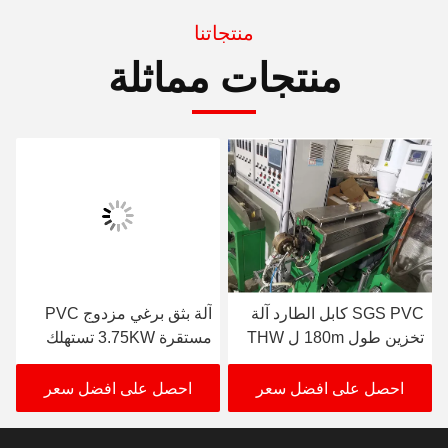
منتجاتنا
منتجات مماثلة
SGS PVC كابل الطارد آلة
آلة بثق برغي مزدوج PVC
تخزين طول 180m ل THW
مستقرة 3.75KW تستهلك
VCT
الطاقة
احصل على افضل سعر
احصل على افضل سعر