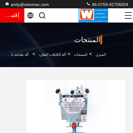
andy@wiremac.com
86-0769-82706004
إقتباس
المنتجات
>
>
>
المنزل
المنتجات
آلة الكابلات الطارد
آلة طباعة ذات عجلات بمحركات عالية السرعة بسلك الكابل 500 متر / دقيقة