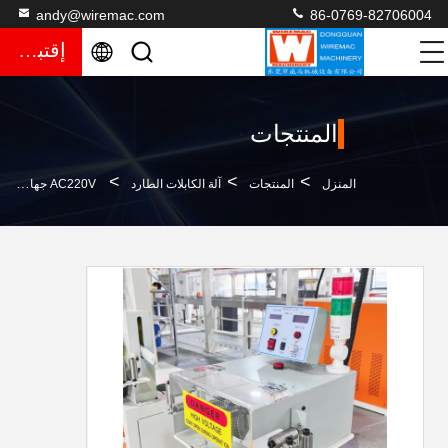
andy@wiremac.com
86-0769-82706004
إقتباس
المنتجات
>
>
>
المنزل
المنتجات
آلة الكابلات الطارد
AC220V جهاز اختبار شرارة عالي التردد لملحقات خط بثق الكابلات 15KV