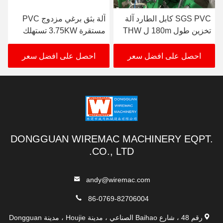
SGS PVC كابل الطارد آلة
آلة بثق برغي مزدوج PVC
تخزين طول 180m ل THW
مستقرة 3.75KW تستهلك
VCT
الطاقة
احصل على افضل سعر
احصل على افضل سعر
DONGGUAN WIREMAC MACHINERY EQPT.
CO., LTD.
andy@wiremac.com
86-0769-82706004
رقم 48 ، شارع Baihao الصناعي ، مدينة Houjie ، مدينة Dongguan