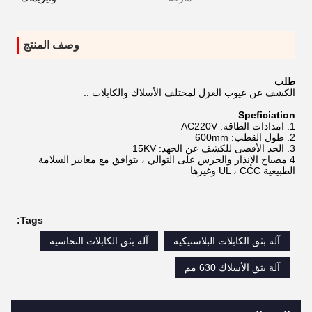
وصف المنتج
طلب
الكشف عن عيوب العزل لمختلف الأسلاك والكابلات ..
Speficiation
1. امدادات الطاقة: AC220V
2. طول القطب: 600mm
3. الحد الأقصى للكشف عن الجهد: 15KV
4 مصباح الإنذار والجرس على التوالي ، يتوافق مع معايير السلامة
الطبيعية UL ، CCC وغيرها
Tags:
آلة بثق الكابلات البلاستيكية
آلة بثق الكابلات النحاسية
آلة بثق الأسلاك 630 مم