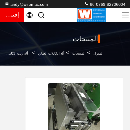
andy@wiremac.com
86-0769-82706004
إقتباس
المنتجات
>
>
>
المنزل
المنتجات
آلة الكابلات الطارد
آلة زيت الكابلات للطارد 1-40 مم عوامل إطلاق سلكية ألياف بصرية معدات زيت الفولاذ المقاوم للصدأ السطحية