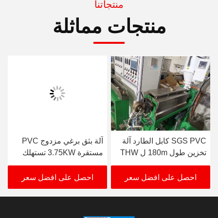
منتجاتنا
منتجات مماثلة
SGS PVC كابل الطارد آلة
آلة بثق برغي مزدوج PVC
تخزين طول 180m ل THW
مستقرة 3.75KW تستهلك
VCT
الطاقة
احصل على افضل سعر
احصل على افضل سعر