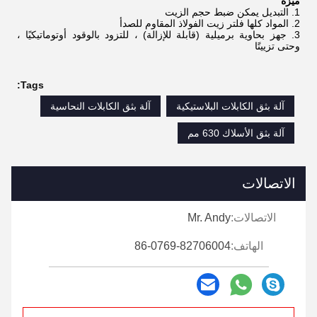
ميزة
1. التبديل يمكن ضبط حجم الزيت
2. المواد كلها فلتر زيت الفولاذ المقاوم للصدأ
3. جهز بحاوية برميلية (قابلة للإزالة) ، للتزود بالوقود أوتوماتيكيًا ،
وحتى تزييتًا
Tags:
آلة بثق الكابلات البلاستيكية
آلة بثق الكابلات النحاسية
آلة بثق الأسلاك 630 مم
الاتصالات
الاتصالات:
Mr. Andy
الهاتف:
86-0769-82706004