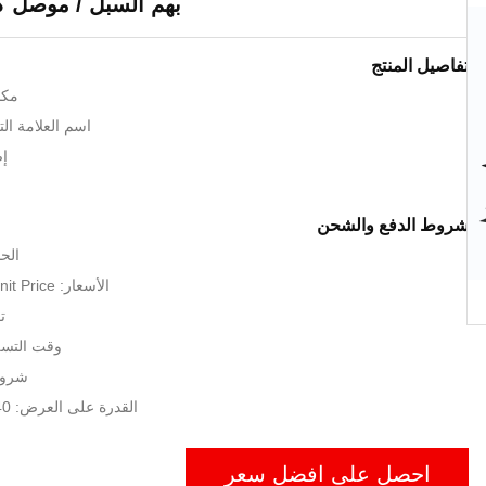
بهم السبل / موصل ك
تفاصيل المنتج
مكا
اسم العلامة التجارية
إص
شروط الدفع والشحن
الحد
الأسعار: USD200-450 Unit Price
ت
وقت التسليم: 30 
شروط
القدرة على العرض: 40 مجموعة شهريا
احصل على افضل سعر