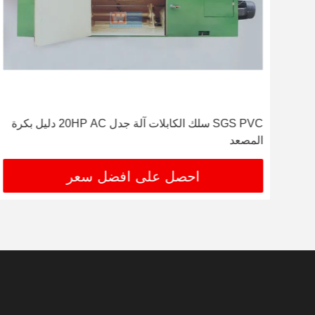
كجم من
SGS PVC سلك الكابلات آلة جدل 20HP AC دليل بكرة
المصعد
احصل على افضل سعر