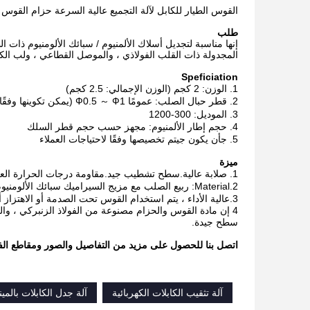
القوس الطيار للكابل لآلة التجميع عالية السرعة حزام القوس 
طلب
إنها مناسبة لتجديل أسلاك الألمنيوم / سبائك الألومنيوم ذات ا
المجدولة ذات القلب الفولاذي ، والموصل القطاعي ، ولب الك
Speficiation
1. الوزن: 2 كجم (الوزن الإجمالي: 2.5 كجم)
2. قطر حبال الصلب: عمومًا Ф0.5 ～ Ф1 (يمكن تكوينها وفقًا لاحتياجات العميل)
3. الموديل: 300-1200
4. حجم إطار الألمنيوم: مجهز حسب حجم قطر السلك
5. ج
أن يكون ج
يتم تخصيصها وفقًا لاحتياجات العملاء
ميزة
1. صلابة عالية.سطح تشطيب جيد.مقاومة درجات الحرارة العالية ، مقاومة التآكل ، مقاومة التآكل ، حياة عمل طويلة.
2.Material: ربيع الصلب مع مزيج السيراميك سبائك الألومنيوم ؛ مادة ممتازة ، متينة ، دقة الآلات ، تصميم أنسنة ، عالية الجودة ، خدمة طويلة في الحياة
3.عالية الأداء ، يتم استخدام القوس تحت الصدمة أو الاهتزاز أو الجاذبية طويلة المدى ، مما يتطلب قوة شد عالية وحدًا مرنًا وقوة إجهاد لمادة القوس
4 إن مادة القوس والحزام مصنوعة من الفولاذ الزنبركي ، وال
سطح جيدة.
اتصل بنا للحصول على مزيد من التفاصيل والصور ومقاطع الفيدي
آلة تثقيب الكابلات الكهربائية
آلة جدل الكابلات بالمينا