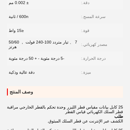
دقة.:
± 0.002 مم
سرعة المسح.:
600n / ثانية
قوة.:
≤15 واط
7 、 تيار متردد 100-240 فولت ， 50/60
مصدر كهربائي.:
هرتز
درجة الحرارة.:
-5 درجة مئوية - + 50 درجة مئوية
ميزة.:
دقة عالية وذكية
وصف المنتج
25 كابل بيانات مقياس قطر الليزر وحدة تحكم بالقطر الخارجي مراقبة
قطر السلك الكهربائي قياس القطر
طلب
الكشف عبر الإنترنت عن قطر السلك المبثوق.