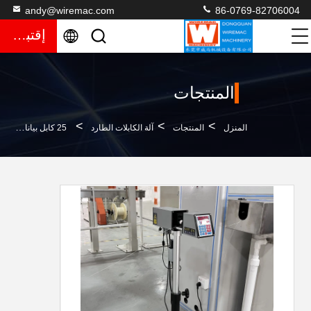
andy@wiremac.com
86-0769-82706004
إقتباس
المنتجات
>
>
>
المنزل
المنتجات
آلة الكابلات الطارد
25 كابل بيانات مقياس قطر الليزر وحدة تحكم بالقطر الخارجي مراقبة قطر السلك الكهربائي قياس القطر