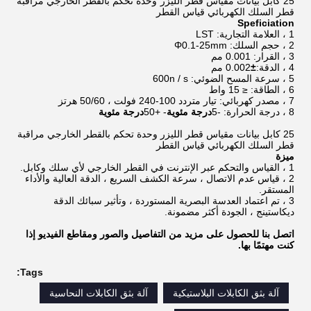
25 كابل بيانات مقياس قطر الليزر وحدة تحكم بالقطر الخارجي مراقبة
قطر السلك الكهربائي قياس القطر
Speficiation
1 ، العلامة التجارية: LST
2 ، حجم السلك: Φ0.1-25mm
3 ، القرار: 0.001 مم
4 ، الدقة:
±
0.002 مم
5 ، سرعة المسح الضوئي: 600n / s
6 ، الطاقة: ≤ 15 واط
7 ، مصدر كهربائي: تيار متردد 100-240 فولت ، 50/60 هرتز
8 ، درجة الحرارة: -5
درجة مئوية
- +50
درجة مئوية
25 كابل بيانات مقياس قطر الليزر وحدة تحكم بالقطر الخارجي مراقبة
قطر السلك الكهربائي قياس القطر
ميزة
1 ، القياس والتحكم عبر الإنترنت في القطر الخارجي لأي سلك وكابل.
2 ، قياس عدم الاتصال ، سرعة الكشف السريع ، الدقة العالية والأداء
المستقر.
3 ، تم اعتماد العدسة البصرية المستوردة ، وتأثير سبائك الدقة
ديكاستينج ، الجودة أكثر مضمونة.
اتصل بنا للحصول على مزيد من التفاصيل والصور ومقاطع الفيديو إذا
كنت مهتمًا بها.
Tags:
آلة بثق الكابلات البلاستيكية
آلة بثق الكابلات النحاسية