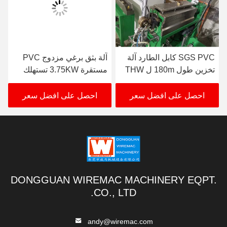
SGS PVC كابل الطارد آلة
آلة بثق برغي مزدوج PVC
تخزين طول 180m ل THW
مستقرة 3.75KW تستهلك
VCT
الطاقة
احصل على افضل سعر
احصل على افضل سعر
DONGGUAN WIREMAC MACHINERY EQPT.
CO., LTD.
andy@wiremac.com