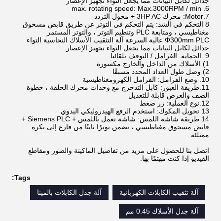
جدائل لكابل البيانات مما يجعل التواء تجهيز الإعصار
6. max. rotating speed: Max.3000RPM / min
7.Motor: محرك 3HP AC + محول التردد
8 التحكم في الشد: يتم التحكم في التوتر عن طريق قابض مسحوق
مغناطيسي ، ومتابعة PLC وتنظيم التوتر ، والتوتر المستمر
Φ300mm PLC عالية السرعة آلة التثقيب الأسلاك النحاسية التواء
جدائل لكابل البيانات مما يجعل التواء تجهيز الإعصار
9. الحماية: الفرامل / التوقف تلقائيا
1) الأسلاك من الداخل والخارج مكسورة
2) وصل طول العداد المحدد مسبقًا
10. وضع الفرامل: الفرامل الكهرومغناطيسية
11.طريقة العبور: كابل التدحرج مع وحدات محرك الحلقة ، خطوة
الصف والعرض قابلة للتعديل
12.نوع العملية: زر ضغط
13 تحويل المكوك: استخدم الرفع الهيدروليكي اليدوي
14 طريقة شاشة اللمس: شاشة تعمل باللمس + Siemens PLC +
قابض مسحوق مغناطيسي ، تضمن توترًا ثابتًا من فارغ إلى بكرة
ممتلئة
اتصل بنا للحصول على مزيد من تفاصيل الماكينة والصور ومقاطع
الفيديو إذا كنت مهتمًا بها.
Tags:
آلة تثقيب الكابلات الكهربائية
آلة جدل الكابلات بالمينا
آلة جدل الأسلاك 0.45 مم