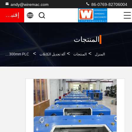
andy@wiremac.com
86-0769-82706004
إقتباس
المنتجات
>
>
>
المنزل
المنتجات
آلة تجديل الكابلات
Φ300mm PLC عالية السرعة آلة التثقيب الأسلاك النحاسية التواء جدائل لكابل البيانات مما يجعل التواء تجهيز الإعصار