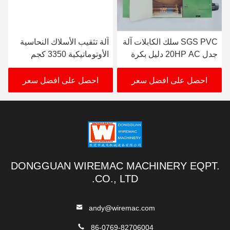
SGS PVC سلك الكابلات آلة
آلة تثقيب الأسلاك النحاسية
جدل 20HP AC دليل بكرة
الأوتوماتيكية 3350 كجم
المصعد
ارتفاع المغزل 850 مم
احصل على افضل سعر
احصل على افضل سعر
DONGGUAN WIREMAC MACHINERY EQPT.
CO., LTD.
andy@wiremac.com
86-0769-82706004