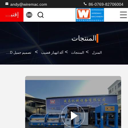
andy@wiremac.com
86-0769-82706004
إقتباس
المنتجات
>
>
>
المنزل
المنتجات
آلة انهيار قضيب
تصميم جميل 13D RBD آلة سحب الأسلاك للنحاس 400VAC