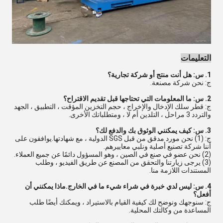
التعليمات
1. س: هل أنت منتج أو شركة تجارية؟
ج: نحن شركة مصنعة.
2. س: ما المعلومات التي تحتاجها قبل تقديم الاقتراح؟
ج: قطر سلك الإدخال والإخراج ، حجم التخزين المؤقت ، التطبيق ، الجهد
والتردد 3 مراحل ، التلدين أم لا ، ومتطلباتك الأخرى.
3. س: كيف يمكنني الوثوق بك والدفع لك؟
ج: (1) نحن مورد مدقق من قبل SGS الدولية ، مع شهادتها.يوافقون على
أننا شركة تصنيع أصلية ونلبي معاييرهم.
(2) نحن عضو في صنع في الصين ، وهو المسؤول دائمًا عن جميع العملاء.
(3) يرجى زيارتنا والتحقق من المصنع عن طريق الفيديو ، وطلب
المستندات اللازمة منا.
4. س: ليس لدي خبرة في شراء شيء ما في الخارج.ماذا يمكنني أن
أفعل؟
ج: سنوجهك ونوضح لك كيفية القيام بالاستيراد ، ويمكنك أيضًا طلب
المساعدة من وكالتك المحلية.