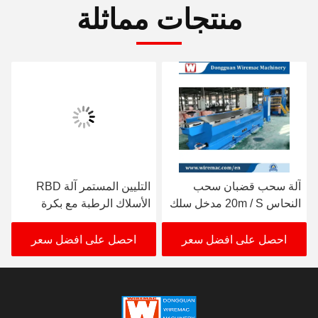
منتجات مماثلة
آلة سحب قضبان سحب
التليين المستمر آلة RBD
النحاس 20m / S مدخل سلك
الأسلاك الرطبة مع بكرة
8mm 0.4MPa
مزدوجة تأخذ
احصل على افضل سعر
احصل على افضل سعر