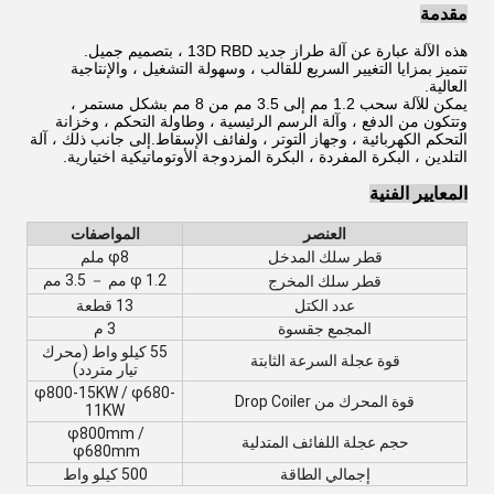
مقدمة
هذه الآلة عبارة عن آلة طراز جديد 13D RBD ، بتصميم جميل.
تتميز بمزايا التغيير السريع للقالب ، وسهولة التشغيل ، والإنتاجية
العالية.
يمكن للآلة سحب 1.2 مم إلى 3.5 مم من 8 مم بشكل مستمر ،
وتتكون من الدفع ، وآلة الرسم الرئيسية ، وطاولة التحكم ، وخزانة
التحكم الكهربائية ، وجهاز التوتر ، ولفائف الإسقاط.إلى جانب ذلك ، آلة
التلدين ، البكرة المفردة ، البكرة المزدوجة الأوتوماتيكية اختيارية.
المعايير الفنية
العنصر
المواصفات
قطر سلك المدخل
8 ملم
φ
φ 1.2 مم － 3.5 مم
قطر سلك المخرج
عدد الكتل
13 قطعة
المجمع ج
قسوة
3 م
55 كيلو واط (محرك
قوة عجلة السرعة الثابتة
تيار متردد)
φ800-15KW / φ680-
قوة المحرك من Drop Coiler
11KW
φ800mm /
حجم عجلة اللفائف المتدلية
φ680mm
إجمالي الطاقة
500 كيلو واط