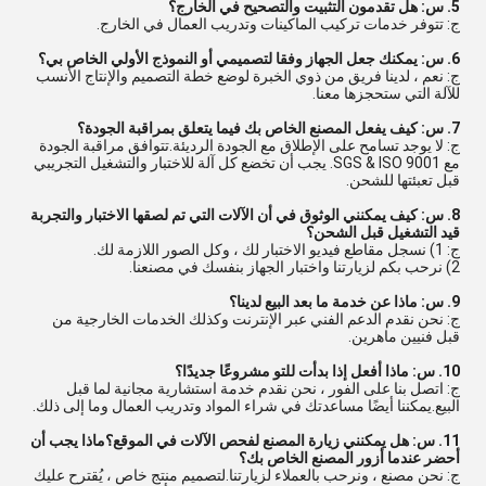
5. س: هل تقدمون التثبيت والتصحيح في الخارج؟
ج: تتوفر خدمات تركيب الماكينات وتدريب العمال في الخارج.
6. س: يمكنك جعل الجهاز وفقا لتصميمي أو النموذج الأولي الخاص بي؟
ج: نعم ، لدينا فريق من ذوي الخبرة لوضع خطة التصميم والإنتاج الأنسب
للآلة التي ستحجزها معنا.
7. س: كيف يفعل المصنع الخاص بك فيما يتعلق بمراقبة الجودة؟
ج: لا يوجد تسامح على الإطلاق مع الجودة الرديئة.تتوافق مراقبة الجودة
مع SGS & ISO 9001. يجب أن تخضع كل آلة للاختبار والتشغيل التجريبي
قبل تعبئتها للشحن.
8. س: كيف يمكنني الوثوق في أن الآلات التي تم لصقها الاختبار والتجربة
قيد التشغيل قبل الشحن؟
ج: 1) نسجل مقاطع فيديو الاختبار لك ، وكل الصور اللازمة لك.
2) نرحب بكم لزيارتنا واختبار الجهاز بنفسك في مصنعنا.
9. س: ماذا عن خدمة ما بعد البيع لدينا؟
ج: نحن نقدم الدعم الفني عبر الإنترنت وكذلك الخدمات الخارجية من
قبل فنيين ماهرين.
10. س: ماذا أفعل إذا بدأت للتو مشروعًا جديدًا؟
ج: اتصل بنا على الفور ، نحن نقدم خدمة استشارية مجانية لما قبل
البيع.يمكننا أيضًا مساعدتك في شراء المواد وتدريب العمال وما إلى ذلك.
11. س: هل يمكنني زيارة المصنع لفحص الآلات في الموقع؟ماذا يجب أن
أحضر عندما أزور المصنع الخاص بك؟
ج: نحن مصنع ، ونرحب بالعملاء لزيارتنا.لتصميم منتج خاص ، يُقترح عليك