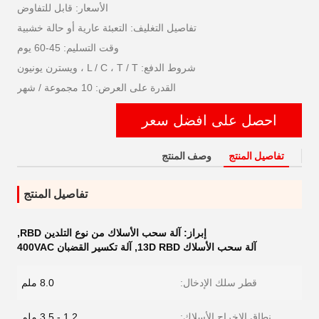
الأسعار: قابل للتفاوض
تفاصيل التغليف: التعبئة عارية أو حالة خشبية
وقت التسليم: 45-60 يوم
شروط الدفع: L / C ، T / T ، ويسترن يونيون
القدرة على العرض: 10 مجموعة / شهر
احصل على افضل سعر
تفاصيل المنتج
وصف المنتج
تفاصيل المنتج
إبراز:
آلة سحب الأسلاك من نوع التلدين RBD
,
آلة سحب الأسلاك 13D RBD
,
آلة تكسير القضبان 400VAC
قطر سلك الإدخال:
8.0 ملم
نطاق الإخراج الأسلاك:
1.2 - 3.5 ملم