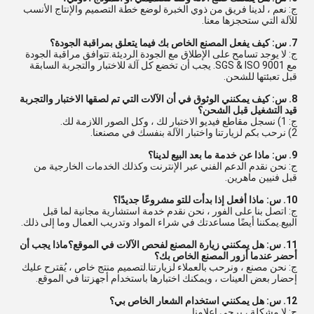
ج: نعم ، لدينا فريق من ذوي الخبرة لوضع خطة التصميم والإنتاج الأنسب
للآلة التي ستحجزها معنا.
7. س: كيف يفعل المصنع الخاص بك فيما يتعلق بمراقبة الجودة؟
ج: لا يوجد تسامح على الإطلاق مع الجودة الرديئة.تتوافق مراقبة الجودة
مع SGS & ISO 9001. يجب أن تخضع كل آلة للاختبار والتجربة السابقة
قبل تعبئتها للشحن.
8. س: كيف يمكنني الوثوق في أن الآلات التي تم لصقها الاختبار والتجربة
قيد التشغيل قبل الشحن؟
ج: 1) نسجل مقاطع فيديو الاختبار لك ، وكل الصور اللازمة لك.
2) نرحب بكم لزيارتنا واختبار الآلة بنفسك في مصنعنا.
9. س: ماذا عن خدمة ما بعد البيع لدينا؟
ج: نحن نقدم الدعم الفني عبر الإنترنت وكذلك الخدمات الخارجية من
قبل فنيين ماهرين.
10. س: ماذا أفعل إذا بدأت للتو مشروعًا جديدًا؟
ج: اتصل بنا على الفور ، نحن نقدم خدمة استشارية مجانية لما قبل
البيع.يمكننا أيضًا مساعدتك في شراء المواد وتدريب العمال وما إلى ذلك.
11. س: هل يمكنني زيارة المصنع لفحص الآلات في الموقع؟ماذا يجب أن
أحضر عندما أزور المصنع الخاص بك؟
ج: نحن مصنع ، ونرحب بالعملاء لزيارتنا.لتصميم منتج خاص ، يُقترح عليك
إحضار بعض العينات ، ويمكنك اختبارها باستخدام أجهزتنا في الموقع.
12. س: هل يمكنني استخدام الشعار الخاص بي؟
ج: لا مشكلة ، يرجى اعلامنا.