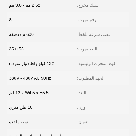
سلك مخرج:
2.52 مم - 3.0 مم
رقم يموت:
8
أقصى سرعة للخط:
600 م / دقيقة
البعد يموت:
55 × 35
قوة المحرك الرئيسية:
132 كيلو واط (تيار متردد)
الجهد المطلوب:
380V - 480V AC 50Hz
البعد:
L12 x W4.5 x H5.5 م
وزن:
10 طن متري
ضمان:
سنة واحدة