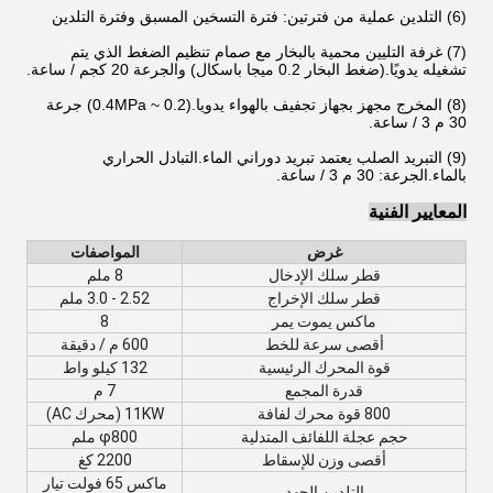
(6) التلدين عملية من فترتين: فترة التسخين المسبق وفترة التلدين
(7) غرفة التليين محمية بالبخار مع صمام تنظيم الضغط الذي يتم
تشغيله يدويًا.(ضغط البخار 0.2 ميجا باسكال) والجرعة 20 كجم / ساعة.
(8) المخرج مجهز بجهاز تجفيف بالهواء يدويا.(0.2 ~ 0.4MPa) جرعة
30 م 3 / ساعة.
(9) التبريد الصلب يعتمد تبريد دوراني الماء.التبادل الحراري
بالماء.الجرعة: 30 م 3 / ساعة.
المعايير الفنية
غرض
المواصفات
قطر سلك الإدخال
8 ملم
قطر سلك الإخراج
2.52 - 3.0 ملم
ماكس يموت يمر
8
أقصى سرعة للخط
600 م / دقيقة
قوة المحرك الرئيسية
132 كيلو واط
قدرة المجمع
7 م
800 قوة محرك لفافة
11KW (محرك AC)
حجم عجلة اللفائف المتدلية
φ800 ملم
أقصى وزن للإسقاط
2200 كغ
ماكس 65 فولت تيار
التلدين الجهد