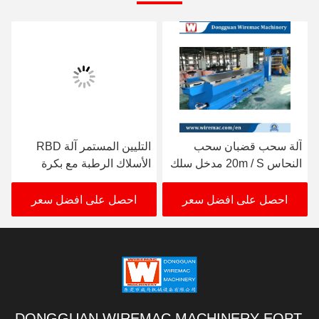
آلة سحب قضبان سحب
التليين المستمر آلة RBD
النحاس 20m / S مدخل سلك
الأسلاك الرطبة مع بكرة
8mm 0.4MPa
مزدوجة تأخذ
احصل على افضل سعر
احصل على افضل سعر
DONGGUAN WIREMAC MACHINERY EQPT.