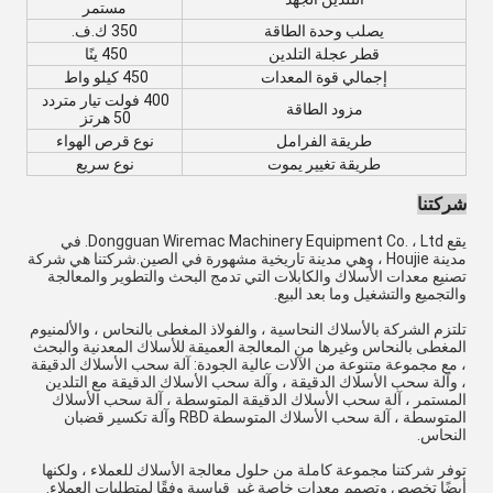
مستمر
يصلب وحدة الطاقة
350 ك.ف.
قطر عجلة التلدين
450 ينًا
إجمالي قوة المعدات
450 كيلو واط
400 فولت تيار متردد
مزود الطاقة
50 هرتز
طريقة الفرامل
نوع قرص الهواء
طريقة تغيير يموت
نوع سريع
شركتنا
يقع Dongguan Wiremac Machinery Equipment Co. ، Ltd. في
مدينة Houjie ، وهي مدينة تاريخية مشهورة في الصين.شركتنا هي شركة
تصنيع معدات الأسلاك والكابلات التي تدمج البحث والتطوير والمعالجة
والتجميع والتشغيل وما بعد البيع.
تلتزم الشركة بالأسلاك النحاسية ، والفولاذ المغطى بالنحاس ، والألمنيوم
المغطى بالنحاس وغيرها من المعالجة العميقة للأسلاك المعدنية والبحث
، مع مجموعة متنوعة من الآلات عالية الجودة: آلة سحب الأسلاك الدقيقة
، وآلة سحب الأسلاك الدقيقة ، وآلة سحب الأسلاك الدقيقة مع التلدين
المستمر ، آلة سحب الأسلاك الدقيقة المتوسطة ، آلة سحب الأسلاك
المتوسطة ، آلة سحب الأسلاك المتوسطة RBD وآلة تكسير قضبان
النحاس.
توفر شركتنا مجموعة كاملة من حلول معالجة الأسلاك للعملاء ، ولكنها
أيضًا تخصص وتصمم معدات خاصة غير قياسية وفقًا لمتطلبات العملاء.