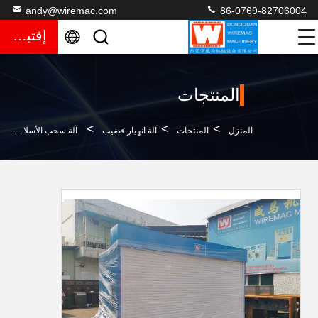
andy@wiremac.com
86-0769-82706004
إقتباس
المنتجات
>
>
>
المنزل
المنتجات
آلة انهيار قضيب
آلة سحب الأسلاك الأفقية DC RBD ، آلة تلدين الأسلاك النحاسية