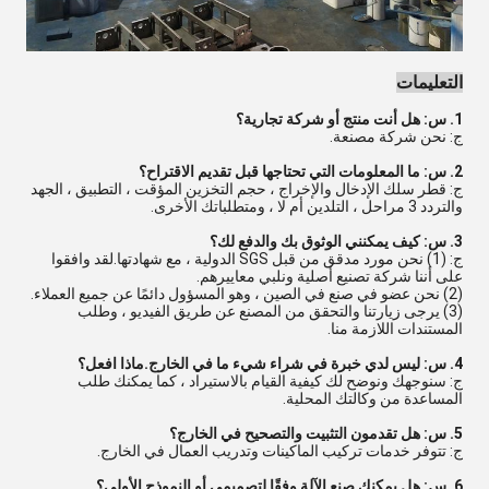
التعليمات
1. س: هل أنت منتج أو شركة تجارية؟
ج: نحن شركة مصنعة.
2. س: ما المعلومات التي تحتاجها قبل تقديم الاقتراح؟
ج: قطر سلك الإدخال والإخراج ، حجم التخزين المؤقت ، التطبيق ، الجهد
والتردد 3 مراحل ، التلدين أم لا ، ومتطلباتك الأخرى.
3. س: كيف يمكنني الوثوق بك والدفع لك؟
ج: (1) نحن مورد مدقق من قبل SGS الدولية ، مع شهادتها.لقد وافقوا
على أننا شركة تصنيع أصلية ونلبي معاييرهم.
(2) نحن عضو في صنع في الصين ، وهو المسؤول دائمًا عن جميع العملاء.
(3) يرجى زيارتنا والتحقق من المصنع عن طريق الفيديو ، وطلب
المستندات اللازمة منا.
4. س: ليس لدي خبرة في شراء شيء ما في الخارج.ماذا افعل؟
ج: سنوجهك ونوضح لك كيفية القيام بالاستيراد ، كما يمكنك طلب
المساعدة من وكالتك المحلية.
5. س: هل تقدمون التثبيت والتصحيح في الخارج؟
ج: تتوفر خدمات تركيب الماكينات وتدريب العمال في الخارج.
6. س: هل يمكنك صنع الآلة وفقًا لتصميمي أو النموذج الأولي؟