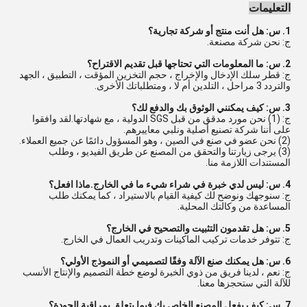
التعليمات
1. س: هل أنت منتج أو شركة تجارية؟
ج: نحن شركة مصنعة.
2. س: ما المعلومات التي تحتاجها قبل تقديم الاقتراح؟
ج: قطر سلك الإدخال والإخراج ، حجم التخزين المؤقت ، التطبيق ، الجهد
والتردد 3 مراحل ، التلدين أم لا ، ومتطلباتك الأخرى.
3. س: كيف يمكنني الوثوق بك والدفع لك؟
ج: (1) نحن مورد مدقق من قبل SGS الدولية ، مع شهادتها.لقد وافقوا
على أننا شركة تصنيع أصلية ونلبي معاييرهم.
(2) نحن عضو في صنع في الصين ، وهو المسؤول دائمًا عن جميع العملاء.
(3) يرجى زيارتنا والتحقق من المصنع عن طريق الفيديو ، وطلب
المستندات اللازمة منا.
4. س: ليس لدي خبرة في شراء شيء ما في الخارج.ماذا افعل؟
ج: سنوجهك ونوضح لك كيفية القيام بالاستيراد ، كما يمكنك طلب
المساعدة من وكالتك المحلية.
5. س: هل تقدمون التثبيت والتصحيح في الخارج؟
ج: تتوفر خدمات تركيب الماكينات وتدريب العمال في الخارج.
6. س: هل يمكنك صنع الآلة وفقًا لتصميمي أو النموذج الأولي؟
ج: نعم ، لدينا فريق من ذوي الخبرة لوضع خطة التصميم والإنتاج الأنسب
للآلة التي ستحجزها معنا.
7. س: كيف يفعل المصنع الخاص بك فيما يتعلق بمراقبة الجودة؟