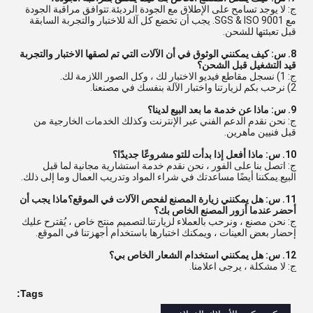
ج: لا يوجد تسامح على الإطلاق مع الجودة الرديئة.تتوافق مراقبة الجودة
مع SGS & ISO 9001. يجب أن تخضع كل آلة للاختبار والتجربة السابقة
قبل تعبئتها للشحن.
8. س: كيف يمكنني الوثوق في أن الآلات التي تم لصقها الاختبار والتجربة
قيد التشغيل قبل الشحن؟
ج: 1) نسجل مقاطع فيديو الاختبار لك ، وكل الصور اللازمة لك.
2) نرحب بكم لزيارتنا واختبار الآلة بنفسك في مصنعنا.
9. س: ماذا عن خدمة ما بعد البيع لدينا؟
ج: نحن نقدم الدعم الفني عبر الإنترنت وكذلك الخدمات الخارجية من
قبل فنيين ماهرين.
10. س: ماذا أفعل إذا بدأت للتو مشروعًا جديدًا؟
ج: اتصل بنا على الفور ، نحن نقدم خدمة استشارية مجانية لما قبل
البيع.يمكننا أيضًا مساعدتك في شراء المواد وتدريب العمال وما إلى ذلك.
11. س: هل يمكنني زيارة المصنع لفحص الآلات في الموقع؟ماذا يجب أن
أحضر عندما أزور المصنع الخاص بك؟
ج: نحن مصنع ، ونرحب بالعملاء لزيارتنا.لتصميم منتج خاص ، يُقترح عليك
إحضار بعض العينات ، ويمكنك اختبارها باستخدام أجهزتنا في الموقع.
12. س: هل يمكنني استخدام الشعار الخاص بي؟
ج: لا مشكلة ، يرجى اعلامنا.
Tags: