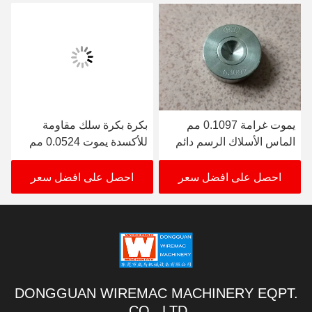
يموت غرامة 0.1097 مم
بكرة بكرة سلك مقاومة
الماس الأسلاك الرسم دائم
للأكسدة يموت 0.0524 مم
كربيد التنجستن
لآلة سحب النحاس
احصل على افضل سعر
احصل على افضل سعر
DONGGUAN WIREMAC MACHINERY EQPT.
CO., LTD.