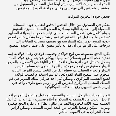
المنتجات.من حيث الأساليب ، يتم أيضًا نقل الشخص المسؤول من
مفتشين متفرغين إلى مهندسي وفنيي مراقبة الجودة المحترفين.
فحص جودة التخزين المؤقت
تحكم في الصندوق من خلال الفحص الدقيق لضمان جودة المنتجات
المنقولة إلى العملية التالية ومغادرة المصنع.السمة المميزة للتفتيش
بدوام كامل هي "فصل السلطات" ، أي قيام شخص ما بصياغة المعايير
؛شخص ما مسؤول عن التصنيع ؛تم تعيين شخص ما بشكل خاص لفحص
جودة المنتج.جوهر هذه الممارسة هو تصنيف منتجات النفايات إلى
درجات.على الرغم من أن هذا له تأثير معين على ضمان جودة المصنع
بكرة الدفع مصنوعة من لوح فولاذي وقضيب فولاذي وقناة فولاذية (يتم
تحديد حجم التقطيع بنفسك).تصميمها الهيكلي هو: يتم وضع فولاذ القناة
بشكل متماثل في دائرة مثل قاعدة الدعم الثابتة في الأسفل ، والقرص
الدوار مصنوع من لوحين فولاذيين.الجزء العلوي هو سطح القرص
الدوار والجزء السفلي هو سطح القرص الثابت.سطح القرص الثابت
ملحوم على سطح القناة الفولاذي ، ثم يتم استخدام قضيب فولاذي
لصنع القضيب المركزي ، ويمكن ثني أحد طرفي سلك التدوير في فم
السلك المحمل المركزي للقرص الدوار ، ويتم صنع طرف واحد في
إبزيم حلقي لتسهيل رفع المعدات الميكانيكية.
تتميز المعدات بالهيكل البسيط والتصميم المعقول والتعامل المريح.إنه
لا يحل العديد من المشكلات المذكورة أعلاه فحسب ، بل إنه يدرك أيضًا
العملية شبه الآلية للخروج.الأهم من ذلك ، نظرًا لأن بكرة الدفع صغيرة
ومرنة ، يمكن وضعها بالقرب من فتحة أنبوب التمديد ، ويمكن لرأس
سلك الجر أن يدخل الأنبوب مباشرة.