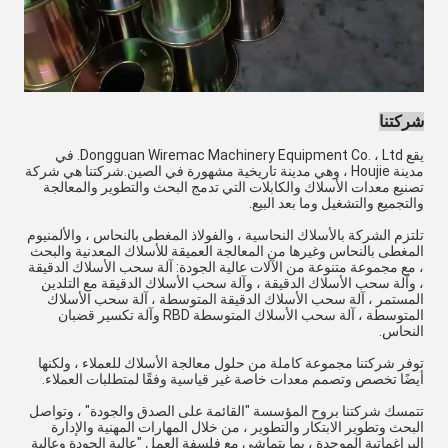
شركتنا
يقع Dongguan Wiremac Machinery Equipment Co. ، Ltd. في
مدينة Houjie ، وهي مدينة تاريخية مشهورة في الصين.شركتنا هي شركة
تصنيع معدات الأسلاك والكابلات التي تدمج البحث والتطوير والمعالجة
والتجميع والتشغيل وما بعد البيع.
تلتزم الشركة بالأسلاك النحاسية ، والفولاذ المغطى بالنحاس ، والألمنيوم
المغطى بالنحاس وغيرها من المعالجة العميقة للأسلاك المعدنية والبحث
، مع مجموعة متنوعة من الآلات عالية الجودة: آلة سحب الأسلاك الدقيقة
، وآلة سحب الأسلاك الدقيقة ، وآلة سحب الأسلاك الدقيقة مع التلدين
المستمر ، آلة سحب الأسلاك الدقيقة المتوسطة ، آلة سحب الأسلاك
المتوسطة ، آلة سحب الأسلاك المتوسطة RBD وآلة تكسير قضبان
النحاس.
توفر شركتنا مجموعة كاملة من حلول معالجة الأسلاك للعملاء ، ولكنها
أيضًا تخصص وتصمم معدات خاصة غير قياسية وفقًا لمتطلبات العملاء.
تتمسك شركتنا بروح المؤسسة "القائمة على الصدق والجودة" ، وتواصل
البحث وتطوير الابتكار والتطوير ، من خلال المهارات المهنية والإدارة
البراغماتية الموحدة ، بما يتماشى مع فلسفة العمل "عالية الجودة وعالية