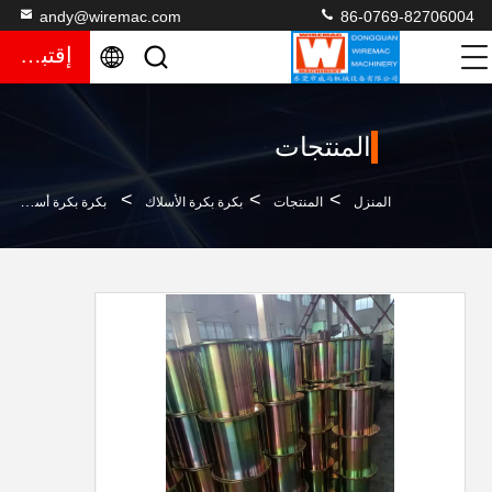
andy@wiremac.com
86-0769-82706004
إقتباس
المنتجات
>
>
>
المنزل
المنتجات
بكرة بكرة الأسلاك
بكرة بكرة أسلاك الفولاذ الصناعية 400 مم مقاومة التآكل المتينة