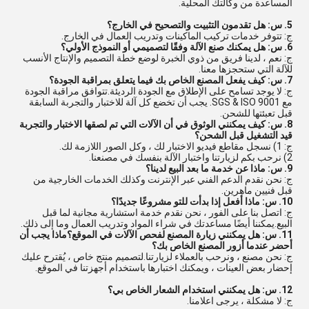
المساعدة من وكالتك المحلية.
5. س: هل تقدمون التثبيت والتصحيح في الخارج؟
ج: تتوفر خدمات تركيب الماكينات وتدريب العمال في الخارج.
6. س: هل يمكنك صنع الآلة وفقًا لتصميمي أو النموذج الأولي؟
ج: نعم ، لدينا فريق من ذوي الخبرة لوضع خطة التصميم والإنتاج الأنسب
للآلة التي ستحجزها معنا.
7. س: كيف يفعل المصنع الخاص بك فيما يتعلق بمراقبة الجودة؟
ج: لا يوجد تسامح على الإطلاق مع الجودة الرديئة.تتوافق مراقبة الجودة
مع SGS & ISO 9001. يجب أن تخضع كل آلة للاختبار والتجربة السابقة
قبل تعبئتها للشحن.
8. س: كيف يمكنني الوثوق في أن الآلات التي تم لصقها الاختبار والتجربة
قيد التشغيل قبل الشحن؟
ج: 1) نسجل مقاطع فيديو الاختبار لك ، وكل الصور اللازمة لك.
2) نرحب بكم لزيارتنا واختبار الآلة بنفسك في مصنعنا.
9. س: ماذا عن خدمة ما بعد البيع لدينا؟
ج: نحن نقدم الدعم الفني عبر الإنترنت وكذلك الخدمات الخارجية من
قبل فنيين ماهرين.
10. س: ماذا أفعل إذا بدأت للتو مشروعًا جديدًا؟
ج: اتصل بنا على الفور ، نحن نقدم خدمة استشارية مجانية لما قبل
البيع.يمكننا أيضًا مساعدتك في شراء المواد وتدريب العمال وما إلى ذلك.
11. س: هل يمكنني زيارة المصنع لفحص الآلات في الموقع؟ماذا يجب أن
أحضر عندما أزور المصنع الخاص بك؟
ج: نحن مصنع ، ونرحب بالعملاء لزيارتنا.لتصميم منتج خاص ، يُقترح عليك
إحضار بعض العينات ، ويمكنك اختبارها باستخدام أجهزتنا في الموقع.
12. س: هل يمكنني استخدام الشعار الخاص بي؟
ج: لا مشكلة ، يرجى اعلامنا.