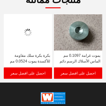
يموت غرامة 0.1097 مم
بكرة بكرة سلك مقاومة
الماس الأسلاك الرسم دائم
للأكسدة يموت 0.0524 مم
كربيد التنجستن
لآلة سحب النحاس
احصل على افضل سعر
احصل على افضل سعر