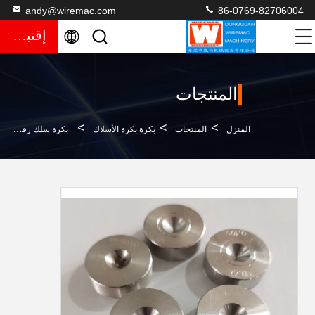
andy@wiremac.com
86-0769-82706004
إقتباس
المنتجات
>
>
>
المنزل
المنتجات
بكرة بكرة الأسلاك
بكرة سلك رفيعة متينة من Wiremac يموت الماس مقاس 0.0895 مم