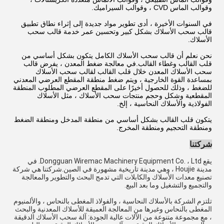
وقوالب الماس CVD ، وقوالب السيراميك.
في السنوات الأخيرة ، أدى تطوير مواد جديدة إلى إثراء نطاق تطبيق
قالب سحب الأسلاك بشكل كبير وتحسين عمر خدمة قالب سحب
الأسلاك.
نحن نعلم أن قالب سحب الأسلاك الكامل يتكون بشكل أساسي من
قلب القالب وغطاء القالب.في معالجة ضغط المعدن ، يفرض قالب
سحب الأسلاك المعدن خلال قلب القالب لقالب سحب الأسلاك
بمساعدة القوة الخارجية ، ويتم ضغط منطقة المقطع العرضي المعدني
للضغط ، وذلك للحصول أخيرًا على المقطع العرضي المطلوب المنطقة
المقطعية وشكل وحجم منتجات سحب الأسلاك ، مثل الأسلاك
الفولاذية والأسلاك النحاسية ، إلخ.
يتكون قلب القالب بشكل أساسي من منطقة المدخل ومنطقة الضغط
ومنطقة التحجيم ومنطقة المخرج.
شركتنا
يقع Dongguan Wiremac Machinery Equipment Co. ، Ltd. في
مدينة Houjie ، وهي مدينة تاريخية مشهورة في الصين.شركتنا هي شركة
تصنيع معدات الأسلاك والكابلات التي تدمج البحث والتطوير والمعالجة
والتجميع والتشغيل وما بعد البيع.
تلتزم الشركة بالأسلاك النحاسية ، والفولاذ المغطى بالنحاس ، والألمنيوم
المغطى بالنحاس وغيرها من المعالجة العميقة للأسلاك المعدنية والبحث
، مع مجموعة متنوعة من الآلات عالية الجودة: آلة سحب الأسلاك الدقيقة