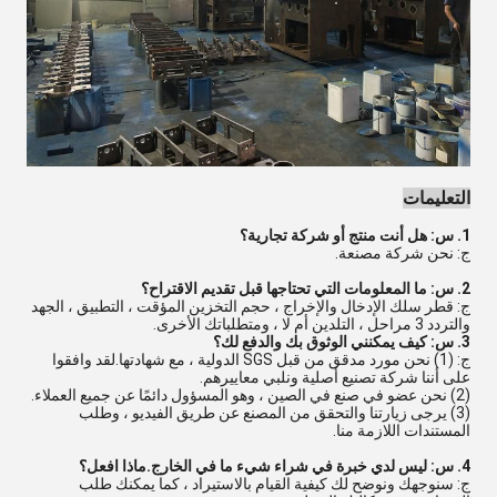
التعليمات
1. س: هل أنت منتج أو شركة تجارية؟
ج: نحن شركة مصنعة.
2. س: ما المعلومات التي تحتاجها قبل تقديم الاقتراح؟
ج: قطر سلك الإدخال والإخراج ، حجم التخزين المؤقت ، التطبيق ، الجهد
والتردد 3 مراحل ، التلدين أم لا ، ومتطلباتك الأخرى.
3. س: كيف يمكنني الوثوق بك والدفع لك؟
ج: (1) نحن مورد مدقق من قبل SGS الدولية ، مع شهادتها.لقد وافقوا
على أننا شركة تصنيع أصلية ونلبي معاييرهم.
(2) نحن عضو في صنع في الصين ، وهو المسؤول دائمًا عن جميع العملاء.
(3) يرجى زيارتنا والتحقق من المصنع عن طريق الفيديو ، وطلب
المستندات اللازمة منا.
4. س: ليس لدي خبرة في شراء شيء ما في الخارج.ماذا افعل؟
ج: سنوجهك ونوضح لك كيفية القيام بالاستيراد ، كما يمكنك طلب