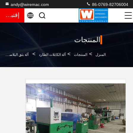
andy@wiremac.com
86-0769-82706004
إقتباس
المنتجات
>
>
>
المنزل
المنتجات
آلة الكابلات الطارد
آلة بثق البلاستيك الكهربائية الصغيرة المفردة ، معدات إنتاج الكابلات SGS