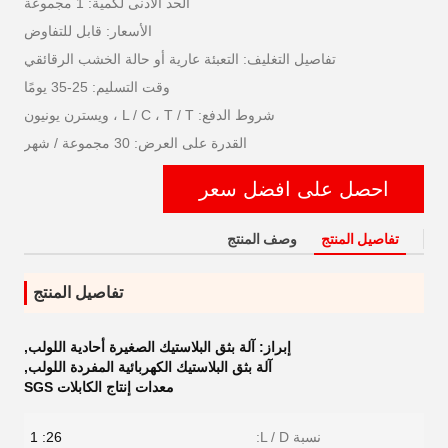
الحد الأدنى لكمية: 1 مجموعة
الأسعار: قابل للتفاوض
تفاصيل التغليف: التعبئة عارية أو حالة الخشب الرقائقي
وقت التسليم: 25-35 يومًا
شروط الدفع: L / C ، T / T ، ويسترن يونيون
القدرة على العرض: 30 مجموعة / شهر
احصل على افضل سعر
تفاصيل المنتج
وصف المنتج
تفاصيل المنتج
إبراز:
آلة بثق البلاستيك الصغيرة أحادية اللولب
,
آلة بثق البلاستيك الكهربائية المفردة اللولب
,
معدات إنتاج الكابلات SGS
نسبة L / D:
26: 1