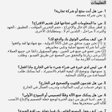
التعليمات
1. س: هل أنت منتج أو شركة تجارية؟
ج: نحن شركة مصنعة.
2. س: ما المعلومات التي تحتاجها قبل تقديم الاقتراح؟
ج: قطر سلك الإدخال والإخراج ، حجم التخزين المؤقت ، التطبيق ، الجهد
والتردد 3 مراحل ، التلدين أم لا ، ومتطلباتك الأخرى.
3. س: كيف يمكنني الوثوق بك والدفع لك؟
ج: (1) نحن مورد مدقق من قبل SGS الدولية ، مع شهادتها.لقد وافقوا
على أننا شركة تصنيع أصلية ونلبي معاييرهم.
(2) نحن عضو في صنع في الصين ، وهو المسؤول دائمًا عن جميع العملاء.
(3) يرجى زيارتنا والتحقق من المصنع عن طريق الفيديو ، وطلب
المستندات اللازمة منا.
4. س: ليس لدي خبرة في شراء شيء ما في الخارج.ماذا افعل؟
ج: سنوجهك ونوضح لك كيفية القيام بالاستيراد ، كما يمكنك طلب
المساعدة من وكالتك المحلية.
5. س: هل تقدمون التثبيت والتصحيح في الخارج؟
ج: تتوفر خدمات تركيب الماكينات وتدريب العمال في الخارج.
6. س: هل يمكنك صنع الآلة وفقًا لتصميمي أو النموذج الأولي؟
ج: نعم ، لدينا فريق من ذوي الخبرة لوضع خطة التصميم والإنتاج الأنسب
للآلة التي ستحجزها معنا.
7. س: كيف يفعل المصنع الخاص بك فيما يتعلق بمراقبة الجودة؟