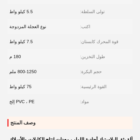
تولى السلطة:
5.5 كيلو واط
اكتب:
نوع العجلة المزدوجة
قوة المحرك كابستان:
7.5 كيلو واط
طول التخزين:
180 م
حجم البكرة:
800-1250 ملم
القوة الرئيسية:
75 كيلو واط
مواد:
PVC ، PE إلخ
وصف المنتج
آلة بثق البلاستيك أحادية اللولب معدات إنتاج الكابلات والأسلاك