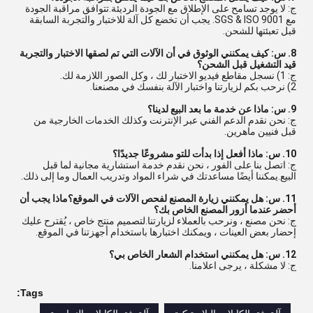
ج: لا يوجد تسامح على الإطلاق مع الجودة الرديئة.تتوافق مراقبة الجودة
مع SGS & ISO 9001. يجب أن تخضع كل آلة للاختبار والتجربة السابقة
قبل تعبئتها للشحن.
8. س: كيف يمكنني الوثوق في أن الآلات التي تم لصقها الاختبار والتجربة
قيد التشغيل قبل الشحن؟
ج: 1) نسجل مقاطع فيديو الاختبار لك ، وكل الصور اللازمة لك.
2) نرحب بكم لزيارتنا واختبار الآلة بنفسك في مصنعنا.
9. س: ماذا عن خدمة ما بعد البيع لدينا؟
ج: نحن نقدم الدعم الفني عبر الإنترنت وكذلك الخدمات الخارجية من
قبل فنيين ماهرين.
10. س: ماذا أفعل إذا بدأت للتو مشروعًا جديدًا؟
ج: اتصل بنا على الفور ، نحن نقدم خدمة استشارية مجانية لما قبل
البيع.يمكننا أيضًا مساعدتك في شراء المواد وتدريب العمال وما إلى ذلك.
11. س: هل يمكنني زيارة المصنع لفحص الآلات في الموقع؟ماذا يجب أن
أحضر عندما أزور المصنع الخاص بك؟
ج: نحن مصنع ، ونرحب بالعملاء لزيارتنا.لتصميم منتج خاص ، يُقترح عليك
إحضار بعض العينات ، ويمكنك اختبارها باستخدام أجهزتنا في الموقع.
12. س: هل يمكنني استخدام الشعار الخاص بي؟
ج: لا مشكلة ، يرجى اعلامنا.
Tags: