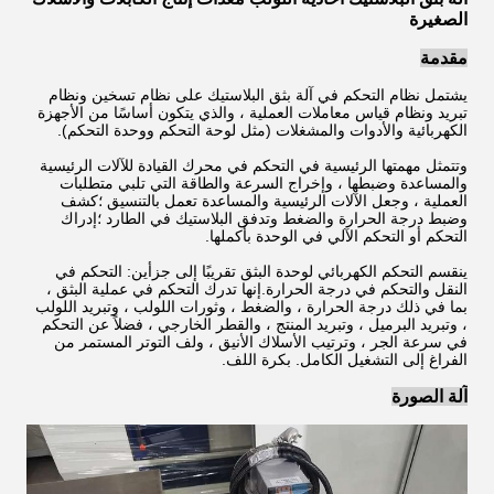
الصغيرة
مقدمة
يشتمل نظام التحكم في آلة بثق البلاستيك على نظام تسخين ونظام
تبريد ونظام قياس معاملات العملية ، والذي يتكون أساسًا من الأجهزة
الكهربائية والأدوات والمشغلات (مثل لوحة التحكم ووحدة التحكم).
وتتمثل مهمتها الرئيسية في التحكم في محرك القيادة للآلات الرئيسية
والمساعدة وضبطها ، وإخراج السرعة والطاقة التي تلبي متطلبات
العملية ، وجعل الآلات الرئيسية والمساعدة تعمل بالتنسيق ؛كشف
وضبط درجة الحرارة والضغط وتدفق البلاستيك في الطارد ؛إدراك
التحكم أو التحكم الآلي في الوحدة بأكملها.
ينقسم التحكم الكهربائي لوحدة البثق تقريبًا إلى جزأين: التحكم في
النقل والتحكم في درجة الحرارة.إنها تدرك التحكم في عملية البثق ،
بما في ذلك درجة الحرارة ، والضغط ، وثورات اللولب ، وتبريد اللولب
، وتبريد البرميل ، وتبريد المنتج ، والقطر الخارجي ، فضلاً عن التحكم
في سرعة الجر ، وترتيب الأسلاك الأنيق ، ولف التوتر المستمر من
الفراغ إلى التشغيل الكامل. بكرة اللف.
آلة الصورة