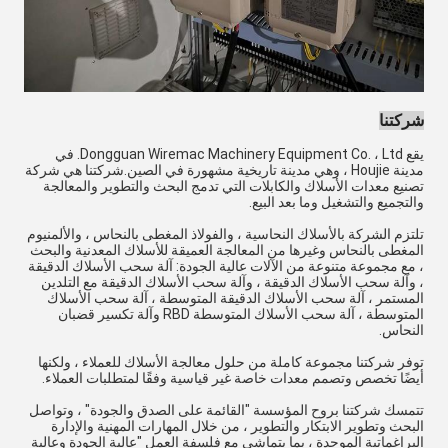
شركتنا
يقع Dongguan Wiremac Machinery Equipment Co. ، Ltd. في
مدينة Houjie ، وهي مدينة تاريخية مشهورة في الصين.شركتنا هي شركة
تصنيع معدات الأسلاك والكابلات التي تدمج البحث والتطوير والمعالجة
والتجميع والتشغيل وما بعد البيع.
تلتزم الشركة بالأسلاك النحاسية ، والفولاذ المغطى بالنحاس ، والألمنيوم
المغطى بالنحاس وغيرها من المعالجة العميقة للأسلاك المعدنية والبحث
، مع مجموعة متنوعة من الآلات عالية الجودة: آلة سحب الأسلاك الدقيقة
، وآلة سحب الأسلاك الدقيقة ، وآلة سحب الأسلاك الدقيقة مع التلدين
المستمر ، آلة سحب الأسلاك الدقيقة المتوسطة ، آلة سحب الأسلاك
المتوسطة ، آلة سحب الأسلاك المتوسطة RBD وآلة تكسير قضبان
النحاس.
توفر شركتنا مجموعة كاملة من حلول معالجة الأسلاك للعملاء ، ولكنها
أيضًا تخصص وتصمم معدات خاصة غير قياسية وفقًا لمتطلبات العملاء.
تتمسك شركتنا بروح المؤسسة "القائمة على الصدق والجودة" ، وتواصل
البحث وتطوير الابتكار والتطوير ، من خلال المهارات المهنية والإدارة
البراغماتية الموحدة ، بما يتماشى مع فلسفة العمل "عالية الجودة وعالية