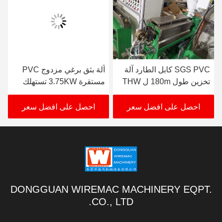
SGS PVC كابل الطارد آلة
آلة بثق برغي مزدوج PVC
تخزين طول 180m ل THW
مستقرة 3.75KW تستهلك
VCT
الطاقة
احصل على افضل سعر
احصل على افضل سعر
DONGGUAN WIREMAC MACHINERY EQPT.
CO., LTD.