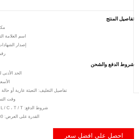
تفاصيل المنتج
مكا
اسم العلامة التجارية
إصدار الشهادات: , CE, UL
رقم 
شروط الدفع والشحن
الحد الأدنى لكمية:
الأسعا
تفاصيل التغليف: التعبئة عارية أو حال
وقت التسليم: 25
شروط الدفع: L / C ، T / T ، ويسترن يونيون
القدرة على العرض: 30 مجموعة / شهر
احصل على افضل سعر