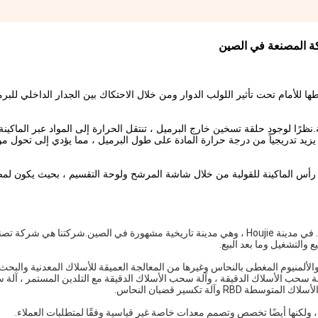
طها للأمام تحت تأثير اللولب الدوار ومن خلال الاحتكاك بين الجدار الداخلي لل
ة.نظرًا لوجود حلقة تسخين خارج البرميل ، تنتقل الحرارة إلى المواد عبر الماكين
 يزيد تدريجياً من درجة حرارة المادة على طول البرميل ، مما يؤدي إلى تحول مو
 رأس الماكينة للقولبة من خلال شاشة المرشح ولوحة التقسيم ، بحيث يكون لمصه
يقع Dongguan Wiremac Machinery Equipment Co. ، Ltd. في مدينة Houjie ، وهي مدينة تاريخية مشهورة في الصين.شركتنا هي
 والتشغيل وما بعد البيع.
والألمنيوم المغطى بالنحاس وغيرها من المعالجة العميقة للأسلاك المعدنية والبح
آلة سحب الأسلاك الدقيقة ، وآلة سحب الأسلاك الدقيقة مع التلدين المستمر ، آلة
آلة تكسير قضبان النحاس.
 ولكنها أيضًا تخصص وتصمم معدات خاصة غير قياسية وفقًا لمتطلبات العملاء.