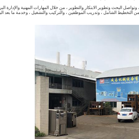
اصل البحث وتطوير الابتكار والتطوير ، من خلال المهارات المهنية والإدارة البر
 من التخطيط الشامل ، وتدريب الموظفين ، والتركيب والتشغيل ، وخدمة ما بعد البيع