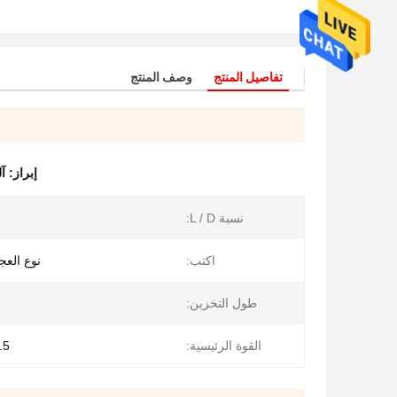
تفاصيل المنتج
وصف المنتج
إبراز:
آل
نسبة L / D:
اكتب:
نوع العج
طول التخزين:
القوة الرئيسية:
37.5 ك