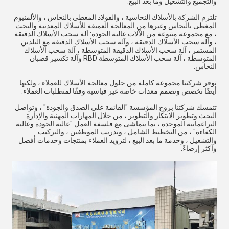
والتجميع والتشغيل وما بعد البيع.
تلتزم الشركة بالأسلاك النحاسية ، والفولاذ المغطى بالنحاس ، والألمنيوم
المغطى بالنحاس وغيرها من المعالجة العميقة للأسلاك المعدنية والبحث
، مع مجموعة متنوعة من الآلات عالية الجودة: آلة سحب الأسلاك الدقيقة
، وآلة سحب الأسلاك الدقيقة ، وآلة سحب الأسلاك الدقيقة مع التلدين
المستمر ، آلة سحب الأسلاك الدقيقة المتوسطة ، آلة سحب الأسلاك
المتوسطة ، آلة سحب الأسلاك المتوسطة RBD وآلة تكسير قضبان
النحاس.
توفر شركتنا مجموعة كاملة من حلول معالجة الأسلاك للعملاء ، ولكنها
أيضًا تخصص وتصمم معدات خاصة غير قياسية وفقًا لمتطلبات العملاء.
تتمسك شركتنا بروح المؤسسة "القائمة على الصدق والجودة" ، وتواصل
البحث وتطوير الابتكار والتطوير ، من خلال المهارات المهنية والإدارة
البراغماتية الموحدة ، بما يتماشى مع فلسفة العمل "عالية الجودة وعالية
الكفاءة" ، من التخطيط الشامل ، وتدريب الموظفين ، والتركيب
والتشغيل ، وخدمة ما بعد البيع ، لتزويد العملاء بمنتجات وخدمات أفضل
وأكثر إرضاءً.