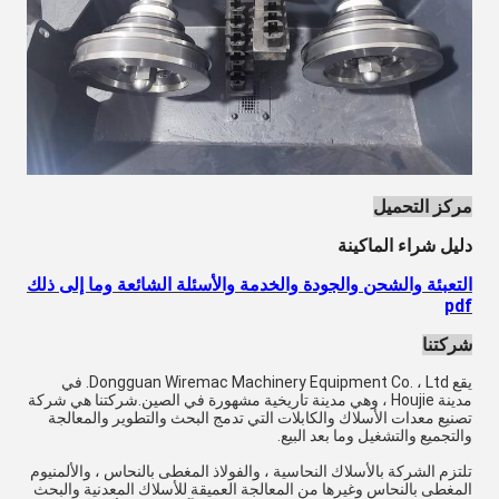
مركز التحميل
دليل شراء الماكينة
التعبئة والشحن والجودة والخدمة والأسئلة الشائعة وما إلى ذلك
pdf
شركتنا
يقع Dongguan Wiremac Machinery Equipment Co. ، Ltd. في
مدينة Houjie ، وهي مدينة تاريخية مشهورة في الصين.شركتنا هي شركة
تصنيع معدات الأسلاك والكابلات التي تدمج البحث والتطوير والمعالجة
والتجميع والتشغيل وما بعد البيع.
تلتزم الشركة بالأسلاك النحاسية ، والفولاذ المغطى بالنحاس ، والألمنيوم
المغطى بالنحاس وغيرها من المعالجة العميقة للأسلاك المعدنية والبحث