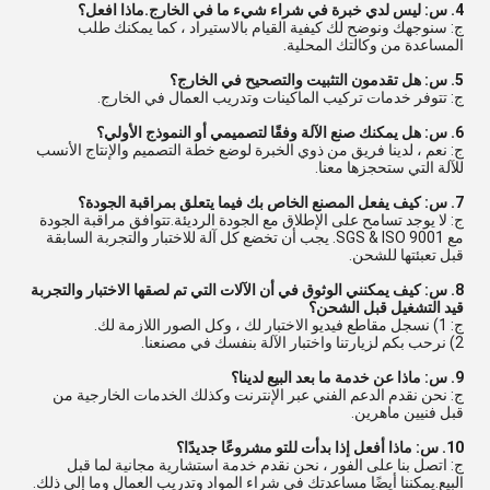
4. س: ليس لدي خبرة في شراء شيء ما في الخارج.ماذا افعل؟
ج: سنوجهك ونوضح لك كيفية القيام بالاستيراد ، كما يمكنك طلب
المساعدة من وكالتك المحلية.
5. س: هل تقدمون التثبيت والتصحيح في الخارج؟
ج: تتوفر خدمات تركيب الماكينات وتدريب العمال في الخارج.
6. س: هل يمكنك صنع الآلة وفقًا لتصميمي أو النموذج الأولي؟
ج: نعم ، لدينا فريق من ذوي الخبرة لوضع خطة التصميم والإنتاج الأنسب
للآلة التي ستحجزها معنا.
7. س: كيف يفعل المصنع الخاص بك فيما يتعلق بمراقبة الجودة؟
ج: لا يوجد تسامح على الإطلاق مع الجودة الرديئة.تتوافق مراقبة الجودة
مع SGS & ISO 9001. يجب أن تخضع كل آلة للاختبار والتجربة السابقة
قبل تعبئتها للشحن.
8. س: كيف يمكنني الوثوق في أن الآلات التي تم لصقها الاختبار والتجربة
قيد التشغيل قبل الشحن؟
ج: 1) نسجل مقاطع فيديو الاختبار لك ، وكل الصور اللازمة لك.
2) نرحب بكم لزيارتنا واختبار الآلة بنفسك في مصنعنا.
9. س: ماذا عن خدمة ما بعد البيع لدينا؟
ج: نحن نقدم الدعم الفني عبر الإنترنت وكذلك الخدمات الخارجية من
قبل فنيين ماهرين.
10. س: ماذا أفعل إذا بدأت للتو مشروعًا جديدًا؟
ج: اتصل بنا على الفور ، نحن نقدم خدمة استشارية مجانية لما قبل
البيع.يمكننا أيضًا مساعدتك في شراء المواد وتدريب العمال وما إلى ذلك.