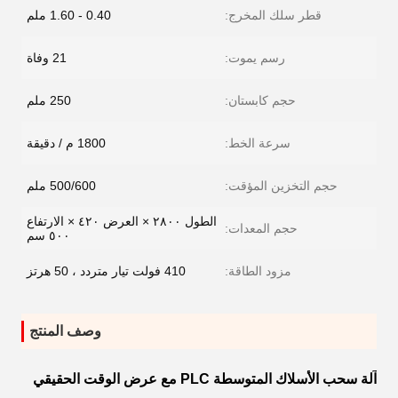
قطر سلك المخرج:
0.40 - 1.60 ملم
رسم يموت:
21 وفاة
حجم كابستان:
250 ملم
سرعة الخط:
1800 م / دقيقة
حجم التخزين المؤقت:
500/600 ملم
الطول ٢٨٠٠ × العرض ٤٢٠ × الارتفاع
حجم المعدات:
٥٠٠ سم
مزود الطاقة:
410 فولت تيار متردد ، 50 هرتز
وصف المنتج
آلة سحب الأسلاك المتوسطة PLC مع عرض الوقت الحقيقي