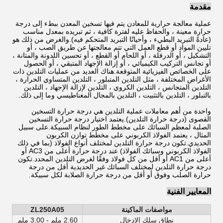
مقدمة
عملية معالجة حرارية للمعادن يتم فيها تسخين المعدن ببطء إلى درجة
حرارة معينة ، والحفاظ عليه لفترة كافية ، ثم تبريده بمعدل مناسب
(عادةً التبريد البطيء ، وأحيانًا التبريد المتحكم فيه).والغرض من ذلك هو
تليين المواد أو قطع العمل التي تتم معالجتها عن طريق الصب ، أو
التشكيل ، أو الدرفلة ، أو اللحام أو القطع ، أو تحسين اللدونة والمتانة ،
أو تجانس التركيب الكيميائي ، أو إزالة الإجهاد المتبقي ، أو الحصول
على الخصائص الفيزيائية المتوقعة.هناك العديد من عمليات التلدين ذات
الأغراض المختلفة ، مثل التلدين المتبلور ، التلدين المتساوي الحرارة ،
التلدين المتجانس ، التلدين الكروي ، التلدين لإزالة الإجهاد ، التلدين
بالتبلور ، التلدين بالتثبيت ، التلدين بالمجال المغناطيسي وما إلى ذلك.
واحدة من أهم معاملات عملية التلدين هي درجة حرارة التسخين
القصوى (درجة حرارة التلدين).يعتمد اختيار درجة حرارة التسخين
الصلبة لمعظم السبائك على مخطط الطور لنظام السبيكة.على سبيل
المثال ، يعتمد الفولاذ الكربوني على مخطط توازن الكربون
الحديدي.تكون درجة حرارة التلدين لمختلف أنواع الفولاذ (بما في ذلك
الفولاذ الكربوني وسبائك الفولاذ) عند درجة حرارة أعلى من AC3 أو
أعلى من AC1 أو أقل من كل فولاذ وفقًا لغرض التلدين المحدد.تكون
درجة حرارة التلدين لمختلف السبائك غير الحديدية أقل من درجة
حرارة الصلب وفوق أو أقل من درجة حرارة الصلابة لكل سبيكة.
المعايير الفنية
مواصفات الماكينة
ZL250A05
نطاق سلك الإدخال
2.60 ملم - 3.00 ملم