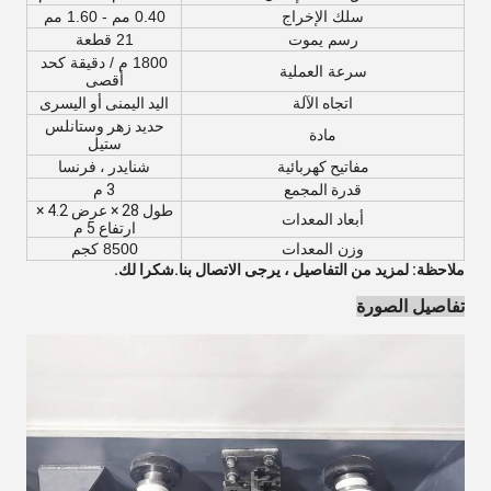
سلك الإخراج
0.40 مم - 1.60 مم
رسم يموت
21 قطعة
1800 م / دقيقة كحد
سرعة العملية
أقصى
اتجاه الآلة
اليد اليمنى أو اليسرى
حديد زهر وستانلس
مادة
ستيل
مفاتيح كهربائية
شنايدر ، فرنسا
قدرة المجمع
3 م
طول 28 × عرض 4.2 ×
أبعاد المعدات
ارتفاع 5 م
وزن المعدات
8500 كجم
ملاحظة: لمزيد من التفاصيل ، يرجى الاتصال بنا.شكرا لك.
تفاصيل الصورة