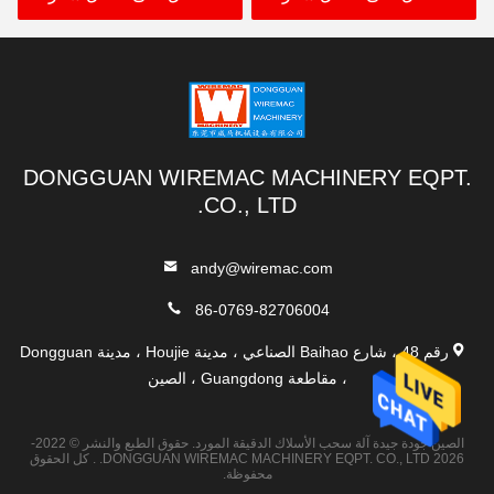
DONGGUAN WIREMAC MACHINERY EQPT.
CO., LTD.
andy@wiremac.com
86-0769-82706004
رقم 48 ، شارع Baihao الصناعي ، مدينة Houjie ، مدينة Dongguan
، مقاطعة Guangdong ، الصين
الصين جودة جيدة آلة سحب الأسلاك الدقيقة المورد. حقوق الطبع والنشر © 2022-
2026 DONGGUAN WIREMAC MACHINERY EQPT. CO., LTD. . كل الحقوق
محفوظة.