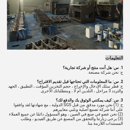
التعليمات
1. س: هل أنت منتج أو شركة تجارية؟
ج: نحن شركة مصنعة.
2. س: ما المعلومات التي تحتاجها قبل تقديم الاقتراح؟
ج: قطر سلك الإدخال والإخراج ، حجم التخزين المؤقت ، التطبيق ، الجهد
والتردد 3 مراحل ، التلدين أم لا ، ومتطلباتك الأخرى.
3. س: كيف يمكنني الوثوق بك والدفع لك؟
ج: (1) نحن مورد مدقق من قبل SGS الدولية ، مع شهادتها.لقد وافقوا
على أننا شركة تصنيع أصلية ونلبي معاييرهم.
(2) نحن عضو في صنع في الصين ، وهو المسؤول دائمًا عن جميع العملاء.
(3) يرجى زيارتنا والتحقق من المصنع عن طريق الفيديو ، وطلب
المستندات اللازمة منا.