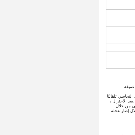
عميقة
لسائل النحاسي تلقائيًا
عد الاختزال ،
ى من خلال
ال إطار عجلة