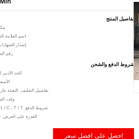
 Min
تفاصيل المنتج
مكا
اسم العلامة التجارية
إصدار الشهادات: , CE, UL
رقم الموديل
شروط الدفع والشحن
الحد الأدنى لكمية:
الأسعا
تفاصيل التغليف: التعبئة عار
وقت التسليم: 
شروط الدفع: L / C ، T / T ، ويسترن يونيون
القدرة على العرض: 5 مجموعة / شهر
احصل على افضل سعر