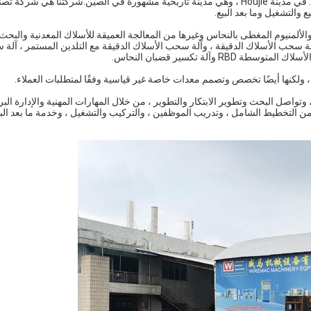
يقع Dongguan Wiremac Machinery Equipment Co. ، Ltd. في مدينة Houjie ، وهي مدينة تاريخية مشهورة في الصين.شركتنا هي
 والتشغيل وما بعد البيع.
والألمنيوم المغطى بالنحاس وغيرها من المعالجة العميقة للأسلاك المعدنية والبح
آلة سحب الأسلاك الدقيقة ، وآلة سحب الأسلاك الدقيقة مع التلدين المستمر ، آلة
آلة تكسير قضبان النحاس.
 ولكنها أيضًا تخصص وتصمم معدات خاصة غير قياسية وفقًا لمتطلبات العملاء.
اصل البحث وتطوير الابتكار والتطوير ، من خلال المهارات المهنية والإدارة البر
 من التخطيط الشامل ، وتدريب الموظفين ، والتركيب والتشغيل ، وخدمة ما بعد البيع