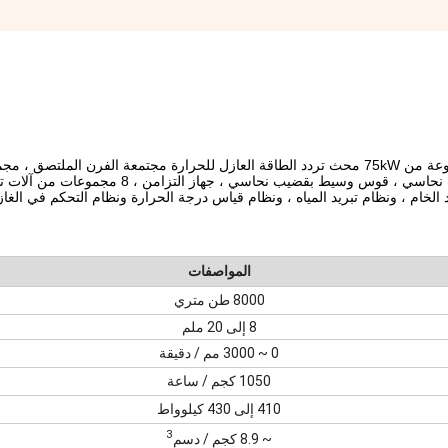
تتكون الوحدة من مجموعة واحدة من صهر 300kW + 1 مجموعة من 75kW محث تردد الطاقة العازل للحرارة مجتمعة الفرن 
16 عجلة الجر المستمر المؤازرة ، إطار عجلة التوجيه بقضيب نحاسي ، قوس وسيط بقضيب نحاسي 
الخام ، ونظام تبريد المياه ، ونظام قياس درجة الحرارة ونظام التحكم في الغاز 
المواصفات
8000 طن متري
8 إلى 20 ملم
0 ~ 3000 مم / دقيقة
1050 كجم / ساعة
410 إلى 430 كيلوواط
3
~ 8.9 كجم / دسم