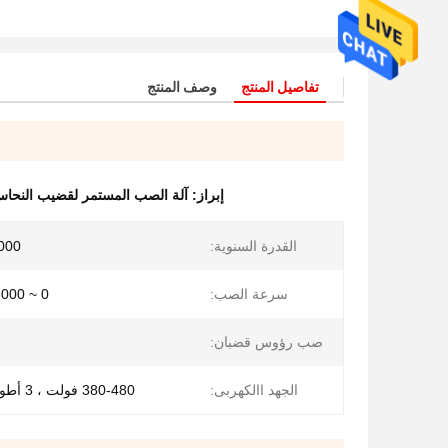
تفاصيل المنتج
وصف المنتج
إبراز:
آلة الصب المستمر لقضيب النحاس 
القدرة السنوية:
8000 طن 
سرعة الصب:
0 ~ 3000 مم / دقيقة
صب رؤوس قضبان:
الجهد االكهربى:
380-480 فولت ، 3 أطوار ، 50 هرتز