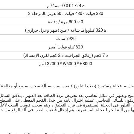
2
≤ 0.01724 Ω · مم
/ م
380 فولت - 480 فولت ، 50 هرتز ،
المرحلة 3
0 ~ 800 مرة / دقيقة
≤ 320 كيلوواط ساعة / طن (صهر وعزل حراري)
7920 ساعة
620 كيلو فولت أمبير
≤ 7 كجم (رقائق الجرافيت ≤ 2 كجم لفرن الإمساك)
L32000 * W6000 * H8000 مم
ك ← عجلة مستمرة (صب التبلور) قضيب صب ← آلة سحب ← بيع أو معالجة 
حاس الكاثود مباشرة إلى فرن الصهر لفرن QLW المدمج ويصهر في سائل نحاسي بعد تحريض تردد الطاقة.بعد الصهر ، يتدفق ا
ون للسائل النحاسي عملية اختزال ثابتة من خلال الفحم المغطى على السطح.ب
ز التبلور في العجلة المستمرة في فرن التعليق ، ويتم سحب قضيب الصب لأعل
 من آلية الجر للعجلة المستمرة ، يتم إدخال قضيب الصب في آلة الرفع من خل