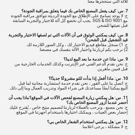
للآلة التي ستحجزها معنا.
7. س: كيف يفعل المصنع الخاص بك فيما يتعلق بمراقبة الجودة؟
ج: لا يوجد تسامح على الإطلاق مع الجودة الرديئة.تتوافق مراقبة الجودة
مع SGS & ISO 9001. يجب أن تخضع كل آلة للاختبار والتجربة السابقة
قبل تعبئتها للشحن.
8. س: كيف يمكنني الوثوق في أن الآلات التي تم لصقها الاختبار والتجربة
قيد التشغيل قبل الشحن؟
ج: 1) نسجل مقاطع فيديو الاختبار لك ، وكل الصور اللازمة لك.
2) نرحب بكم لزيارتنا واختبار الآلة بنفسك في مصنعنا.
9. س: ماذا عن خدمة ما بعد البيع لدينا؟
ج: نحن نقدم الدعم الفني عبر الإنترنت وكذلك الخدمات الخارجية من
قبل فنيين ماهرين.
10. س: ماذا أفعل إذا بدأت للتو مشروعًا جديدًا؟
ج: اتصل بنا على الفور ، نحن نقدم خدمة استشارية مجانية لما قبل
البيع.يمكننا أيضًا مساعدتك في شراء المواد وتدريب العمال وما إلى ذلك.
11. س: هل يمكنني زيارة المصنع لفحص الآلات في الموقع؟ماذا يجب أن
أحضر عندما أزور المصنع الخاص بك؟
ج: نحن مصنع ، ونرحب بالعملاء لزيارتنا.لتصميم منتج خاص ، يُقترح عليك
إحضار بعض العينات ، ويمكنك اختبارها باستخدام أجهزتنا في الموقع.
12. س: هل يمكنني استخدام الشعار الخاص بي؟
ج: لا مشكلة ، يرجى اعلامنا.