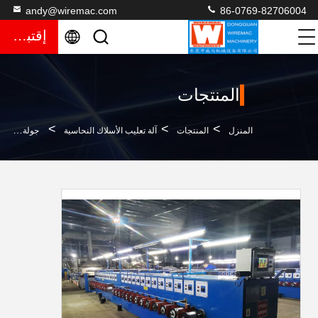
andy@wiremac.com
86-0769-82706004
إقتباس
المنتجات
>
>
>
المنزل
المنتجات
آلة تعليب الأسلاك النحاسية
جولة طلاء الأسلاك النحاسية القصدير آلة مدخل 0.08-0.32MM تأخذ محرك عزم الدوران