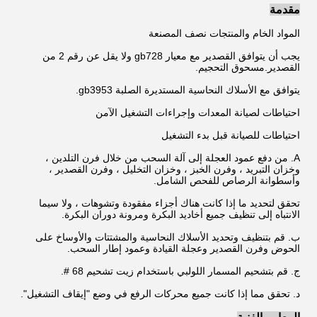
مقدمة
المواد الخام والمنتجات نصف المصنعة
يجب أن يتوافق القصدير مع معيار gb728 ولا يقل عن رقم 2 من
القصدير.مسحوق التحجيم.
يتوافق مع الأسلاك النحاسية المستديرة الصلبة gb3953.
احتياطات لصيانة المعدات وإجراءات التشغيل الآمن
احتياطات للصيانة قبل بدء التشغيل
A. من دفع عمود العجلة إلى آلة السحب من خلال فرن التلدين ،
وخزان التبريد ، وفرن الخبز ، وخزان التخليل ، وفرن القصدير ،
وأسطوانة الرصاص للفحص الشامل.
تحقق لتحديد ما إذا كانت هناك أجزاء مفقودة وتشوهات ، ولا سيما
الانتباه إلى تنظيف جميع أخاديد البكرة ومرونة دوران البكرة.
ب. قم بتنظيف وتحديد الأسلاك النحاسية والمشتتات والأوساخ على
الحوض وفرن القصدير وعجلة القيادة وعمود إطار السحب.
ج. قم بتشحيم المسمار اللولبي باستخدام زيت تشحيم 68 #.
د. تحقق مما إذا كانت جميع محركات الرفع في وضع "إيقاف التشغيل".