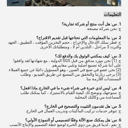
التعليمات
1. س: هل أنت منتج أو شركة تجارية؟
ج: نحن شركة مصنعة.
2. س: ما المعلومات التي تحتاجها قبل تقديم الاقتراح؟
ج: قطر سلك الإدخال والإخراج ، حجم التخزين المؤقت ، التطبيق ، الجهد
والتردد 3 مراحل ، التلدين أم لا ، ومتطلباتك الأخرى.
3. س: كيف يمكنني الوثوق بك والدفع لك؟
ج: (1) نحن مورد مدقق من قبل SGS الدولية ، مع شهادتها.لقد وافقوا
على أننا شركة تصنيع أصلية ونلبي معاييرهم.
(2) نحن عضو في صنع في الصين ، وهو المسؤول دائمًا عن جميع العملاء.
(3) يرجى زيارتنا والتحقق من المصنع عن طريق الفيديو ، وطلب
المستندات اللازمة منا.
4. س: ليس لدي خبرة في شراء شيء ما في الخارج.ماذا افعل؟
ج: سنوجهك ونوضح لك كيفية القيام بالاستيراد ، كما يمكنك طلب
المساعدة من وكالتك المحلية.
5. س: هل تقدمون التثبيت والتصحيح في الخارج؟
ج: تتوفر خدمات تركيب الماكينات وتدريب العمال في الخارج.
6. س: هل يمكنك صنع الآلة وفقًا لتصميمي أو النموذج الأولي؟
ج: نعم ، لدينا فريق من ذوي الخبرة لوضع خطة التصميم والإنتاج الأنسب