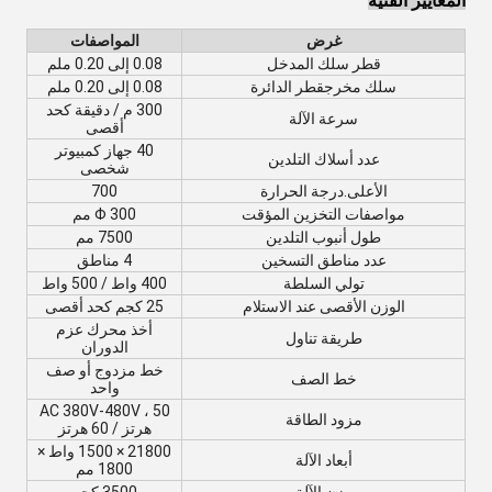
المعايير الفنية
غرض
المواصفات
قطر سلك المدخل
0.08 إلى 0.20 ملم
سلك مخرج
قطر الدائرة
0.08 إلى 0.20 ملم
300 م / دقيقة كحد
سرعة الآلة
أقصى
40 جهاز كمبيوتر
عدد أسلاك التلدين
شخصى
الأعلى.درجة الحرارة
700
مواصفات التخزين المؤقت
Φ 300 مم
طول أنبوب التلدين
7500 مم
عدد مناطق التسخين
4 مناطق
تولي السلطة
400 واط / 500 واط
الوزن الأقصى عند الاستلام
25 كجم كحد أقصى
أخذ محرك عزم
طريقة تناول
الدوران
خط مزدوج أو صف
خط الصف
واحد
AC 380V-480V ، 50
مزود الطاقة
هرتز / 60 هرتز
21800 × 1500 واط ×
أبعاد الآلة
1800 مم